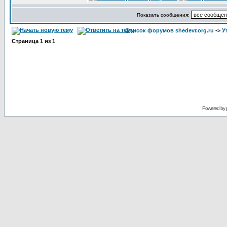
Показать сообщения:
Список форумов shedevr.org.ru
->
У
Страница
1
из
1
Powered by