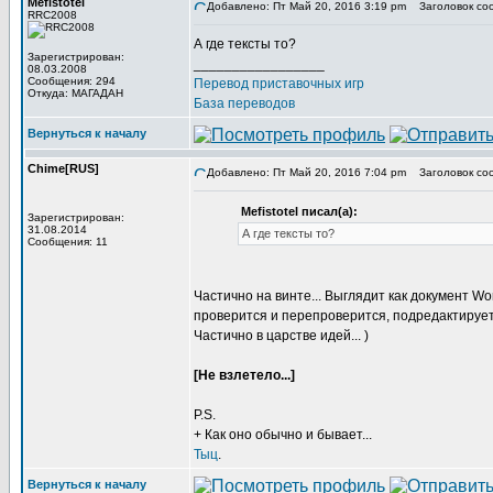
Mefistotel
Добавлено: Пт Май 20, 2016 3:19 pm
Заголовок со
RRC2008
А где тексты то?
Зарегистрирован:
_________________
08.03.2008
Сообщения: 294
Перевод приставочных игр
Откуда: МАГАДАН
База переводов
Вернуться к началу
Chime[RUS]
Добавлено: Пт Май 20, 2016 7:04 pm
Заголовок со
Mefistotel писал(а):
Зарегистрирован:
31.08.2014
А где тексты то?
Сообщения: 11
Частично на винте... Выглядит как документ W
проверится и перепроверится, подредактируетс
Частично в царстве идей... )
[Не взлетело...]
P.S.
+ Как оно обычно и бывает...
Тыц
.
Вернуться к началу