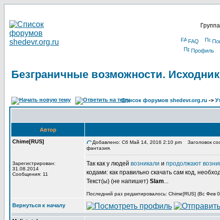
Группа
FAQ
По
Профиль
Безграничные возможности. Исходник
Список форумов shedevr.org.ru
->
У
Автор
Chime[RUS]
Добавлено: Сб Май 14, 2016 2:10 pm
Заголовок соо
фантазия.
Так как у людей
возникали
и
продолжают возни
Зарегистрирован:
31.08.2014
кодами: как правильно скачать сам код, необхо
Сообщения: 11
Текст(ы) (не напишет)
Slam
...
Последний раз редактировалось: Chime[RUS] (Вс Фев 03
Вернуться к началу