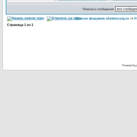
Показать сообщения:
Список форумов shedevr.org.ru
->
У
Страница
1
из
1
Powered by