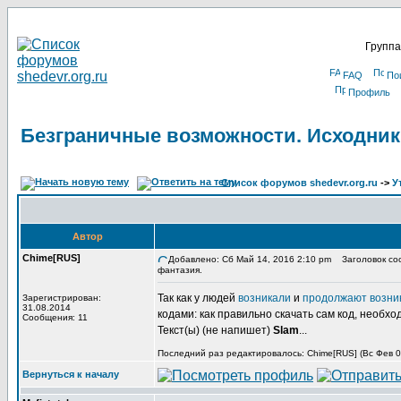
Группа
FAQ
По
Профиль
Безграничные возможности. Исходник
Список форумов shedevr.org.ru
->
У
Автор
Chime[RUS]
Добавлено: Сб Май 14, 2016 2:10 pm
Заголовок соо
фантазия.
Так как у людей
возникали
и
продолжают возни
Зарегистрирован:
31.08.2014
кодами: как правильно скачать сам код, необхо
Сообщения: 11
Текст(ы) (не напишет)
Slam
...
Последний раз редактировалось: Chime[RUS] (Вс Фев 03
Вернуться к началу