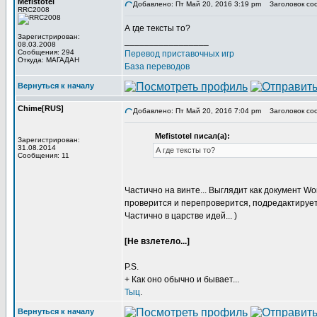
Mefistotel
Добавлено: Пт Май 20, 2016 3:19 pm
Заголовок со
RRC2008
А где тексты то?
Зарегистрирован:
_________________
08.03.2008
Сообщения: 294
Перевод приставочных игр
Откуда: МАГАДАН
База переводов
Вернуться к началу
Chime[RUS]
Добавлено: Пт Май 20, 2016 7:04 pm
Заголовок со
Mefistotel писал(а):
Зарегистрирован:
31.08.2014
А где тексты то?
Сообщения: 11
Частично на винте... Выглядит как документ W
проверится и перепроверится, подредактируетс
Частично в царстве идей... )
[Не взлетело...]
P.S.
+ Как оно обычно и бывает...
Тыц
.
Вернуться к началу