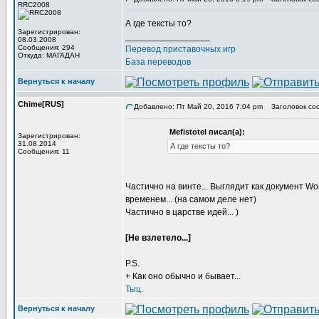
RRC2008
А где тексты то?
Зарегистрирован:
_________________
08.03.2008
Сообщения: 294
Перевод приставочных игр
Откуда: МАГАДАН
База переводов
Вернуться к началу
Chime[RUS]
Добавлено: Пт Май 20, 2016 7:04 pm
Заголовок со
Mefistotel писал(а):
Зарегистрирован:
31.08.2014
А где тексты то?
Сообщения: 11
Частично на винте... Выглядит как документ 
временем... (на самом деле нет)
Частично в царстве идей... )
[Не взлетело...]
P.S.
+ Как оно обычно и бывает...
Тыц
.
Вернуться к началу