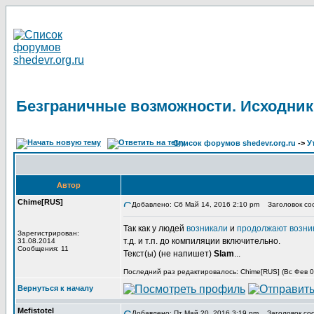
Безграничные возможности. Исходник
Список форумов shedevr.org.ru
->
У
Автор
Chime[RUS]
Добавлено: Сб Май 14, 2016 2:10 pm
Заголовок соо
Так как у людей
возникали
и
продолжают возни
Зарегистрирован:
т.д. и т.п. до компиляции включительно.
31.08.2014
Сообщения: 11
Текст(ы) (не напишет)
Slam
...
Последний раз редактировалось: Chime[RUS] (Вс Фев 03
Вернуться к началу
Mefistotel
Добавлено: Пт Май 20, 2016 3:19 pm
Заголовок со