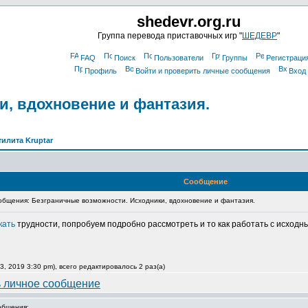
shedevr.org.ru
Группа перевода приставочных игр "
ШЕДЕВР
"
FAQ
Поиск
Пользователи
Группы
Регистраци
Профиль
Войти и проверить личные сообщения
Вход
и, вдохновение и фантазия.
тилита Kruptar
Сообщение
бщения: Безграничные возможности. Исходники, вдохновение и фантазия.
кать
трудности, попробуем подробно рассмотреть и то как работать с исходн
, 2019 3:30 pm), всего редактировалось 2 раз(а)
общения: