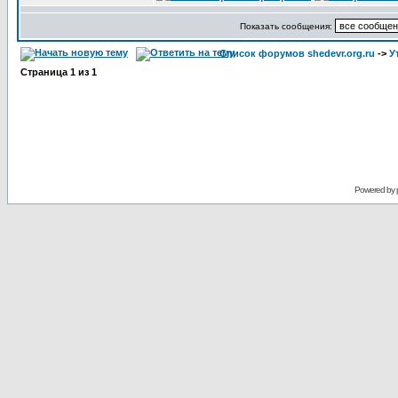
Показать сообщения:
Список форумов shedevr.org.ru
->
У
Страница
1
из
1
Powered by