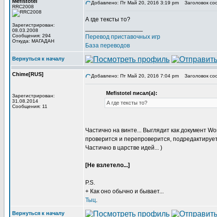
Mefistotel
Добавлено: Пт Май 20, 2016 3:19 pm
Заголовок со
RRC2008
А где тексты то?
Зарегистрирован:
_________________
08.03.2008
Сообщения: 294
Перевод приставочных игр
Откуда: МАГАДАН
База переводов
Вернуться к началу
Chime[RUS]
Добавлено: Пт Май 20, 2016 7:04 pm
Заголовок со
Mefistotel писал(а):
Зарегистрирован:
31.08.2014
А где тексты то?
Сообщения: 11
Частично на винте... Выглядит как документ W
проверится и перепроверится, подредактируетс
Частично в царстве идей... )
[Не взлетело...]
P.S.
+ Как оно обычно и бывает...
Тыц
.
Вернуться к началу