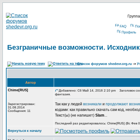
Группа
FAQ
По
Профиль
Безграничные возможности. Исходник
Список форумов shedevr.org.ru
->
У
Автор
Chime[RUS]
Добавлено: Сб Май 14, 2016 2:10 pm
Заголовок соо
фантазия.
Так как у людей
возникали
и
продолжают возни
Зарегистрирован:
31.08.2014
кодами: как правильно скачать сам код, необхо
Сообщения: 11
Текст(ы) (не напишет)
Slam
...
Последний раз редактировалось: Chime[RUS] (Вс Фев 03
Вернуться к началу