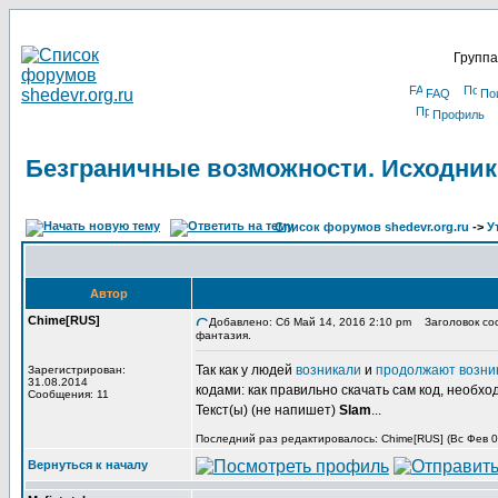
Группа
FAQ
По
Профиль
Безграничные возможности. Исходник
Список форумов shedevr.org.ru
->
У
Автор
Chime[RUS]
Добавлено: Сб Май 14, 2016 2:10 pm
Заголовок соо
фантазия.
Так как у людей
возникали
и
продолжают возни
Зарегистрирован:
31.08.2014
кодами: как правильно скачать сам код, необхо
Сообщения: 11
Текст(ы) (не напишет)
Slam
...
Последний раз редактировалось: Chime[RUS] (Вс Фев 03
Вернуться к началу