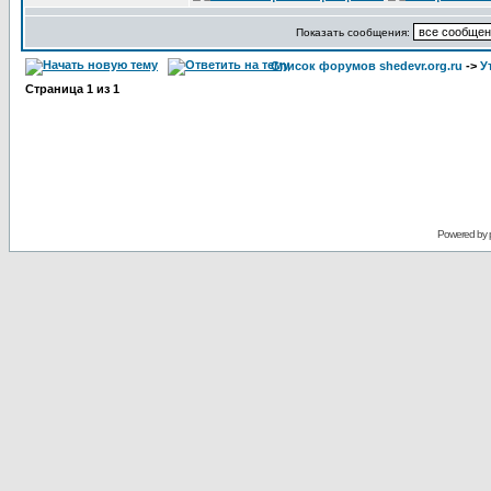
Показать сообщения:
Список форумов shedevr.org.ru
->
У
Страница
1
из
1
Powered by