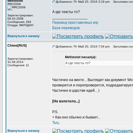
Mefistotel
Добавлено: Пт Май 20, 2016 3:19 pm
Заголовок со
RRC2008
А где тексты то?
Зарегистрирован:
_________________
08.03.2008
Сообщения: 294
Перевод приставочных игр
Откуда: МАГАДАН
База переводов
Вернуться к началу
Chime[RUS]
Добавлено: Пт Май 20, 2016 7:04 pm
Заголовок со
Mefistotel писал(а):
Зарегистрирован:
31.08.2014
А где тексты то?
Сообщения: 11
Частично на винте... Выглядит как документ W
проверится и перепроверится, подредактируетс
Частично в царстве идей... )
[Не взлетело...]
P.S.
+ Как оно обычно и бывает...
Тыц
.
Вернуться к началу