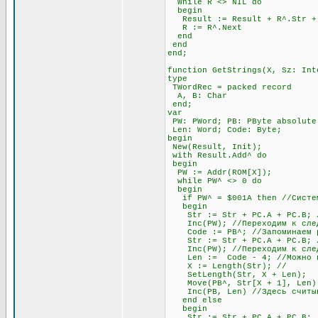
While R <> NIL do
begin
Result := Result + R^.Str + #
R := R^.Next
end
end
end;
function GetStrings(X, Sz: Int
type
TWordRec = packed record
A, B: Char
end;
var
PW: PWord; PB: PByte absolute
Len: Word; Code: Byte;
begin
New(Result, Init);
with Result.Add^ do
begin
PW := Addr(ROM[X]);
while PW^ <> 0 do
begin
if PW^ = $001A then //Система
begin
Str := Str + PC.A + PC.B; //
Inc(PW); //Переходим к след
Code := PB^; //Запоминаем раз
Str := Str + PC.A + PC.B; //
Inc(PW); //Переходим к след
Len := Code - 4; //Можно про
X := Length(Str); //
SetLength(Str, X + Len);
Move(PB^, Str[X + 1], Len)
Inc(PB, Len) //Здесь считыва
end else
begin
Str := Str + PC.A + PC.B; //О