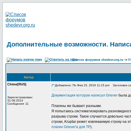
Дополнительные возможности. Написа
Список форумов shedevr.org.ru
->
У
Автор
Chime[RUS]
Добавлено: Пн Фев 15, 2016 11:15 pm
Заголовок со
Документация которую написал Griever
была дл
Зарегистрирован:
31.08.2014
Сообщения: 11
Плагины же бывают разными.
Я попытаюсь систематизировать разновидность
разрыва строки. Такое случается довольно част
строки, Kruptar режет извлекаемую строку на 
плагин Griever'а для TP
).