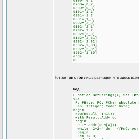
0100=[0_1]
0200=[0_2]
0300=[0_3]
0101=[1_1]
0201=[1_2]
0301=[1_3]
0002=[2_0]
0102=[2_1]
0202=[2_2]
0302=[2_3]
8102=[2_81]
8202=[2_82]
8302=[2_83]
8402=[2_84]
8502=[2_85]
ends
00
Тот же тип с той лишь разницей, что здесь всег
Код:
Function GetStrings(X, Sz: Int
var
P: PByte; PC: PChar absolute 
Len: Integer; Code: Byte;
begin
New(Result, Init);
with Result.Add^ do
begin
P := Addr(ROM[X]);
while 2+2=4 do //Рыбу остав
begin
Len := 0;