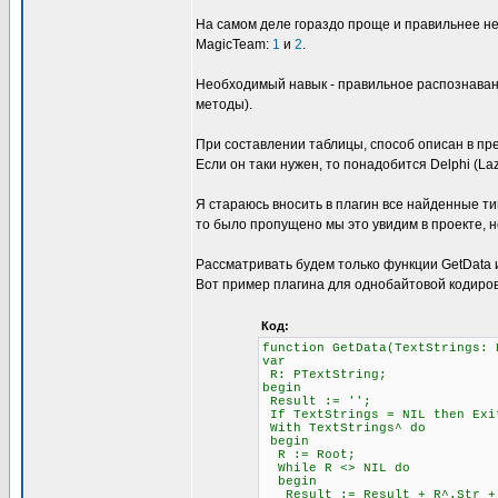
На самом деле гораздо проще и правильнее не
MagicTeam:
1
и
2
.
Необходимый навык - правильное распознавани
методы).
При составлении таблицы, способ описан в пре
Если он таки нужен, то понадобится Delphi (L
Я стараюсь вносить в плагин все найденные ти
то было пропущено мы это увидим в проекте, н
Рассматривать будем только функции GetData и 
Вот пример плагина для однобайтовой кодиров
Код:
function GetData(TextStrings: 
var
R: PTextString;
begin
Result := '';
If TextStrings = NIL then Exi
With TextStrings^ do
begin
R := Root;
While R <> NIL do
begin
Result := Result + R^.Str + #