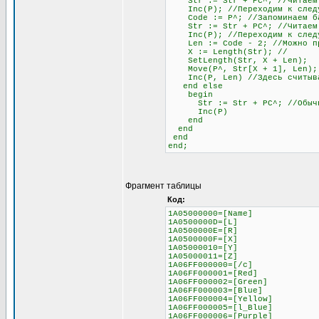
Str := Str + PC^; //Читаем
Inc(P); //Переходим к следу
Code := P^; //Запоминаем бай
Str := Str + PC^; //Читаем б
Inc(P); //Переходим к след
Len := Code - 2; //Можно проч
X := Length(Str); //
SetLength(Str, X + Len);
Move(P^, Str[X + 1], Len);
Inc(P, Len) //Здесь считывае
end else
begin
Str := Str + PC^; //Обычное 
Inc(P)
end
end
end
end;
Фрагмент таблицы
Код:
1A05000000=[Name]
1A0500000D=[L]
1A0500000E=[R]
1A0500000F=[X]
1A05000010=[Y]
1A05000011=[Z]
1A06FF000000=[/c]
1A06FF000001=[Red]
1A06FF000002=[Green]
1A06FF000003=[Blue]
1A06FF000004=[Yellow]
1A06FF000005=[l_Blue]
1A06FF000006=[Purple]