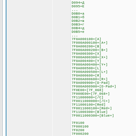
D094=Д
D095=Е
...
D0B0=а
D0B1=б
D0B2=в
D0B3=г
D0B4=д
D0B5=е
...
7F0A000100=[A]
7F000A000100=[A+]
7F0A000200=[B]
7F000A000200=[B+]
7F0A000300=[X]
7F000A000300=[X+]
7F0A000400=[Y]
7F000A000400=[Y+]
7F0A000500=[L]
7F000A000500=[L+]
7F0A000600=[R]
7F000A000600=[R+]
7F0A000900=[D-Pad]
7F000A000900=[D-Pad+]
7F0E00=[7F_068]
7F000E00=[7F_068+]
7F11000000=[/C]
7F0011000000=[/C+]
7F11000100=[Red]
7F0011000100=[Red+]
7F11000300=[Blue]
7F0011000300=[Blue+]
7F0100
7F000100
7F0200
7F000200