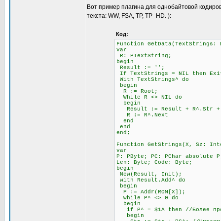
Вот пример плагина для однобайтовой кодиров
текста: WW, FSA, TP, TP_HD. ):
Код:
Function GetData(TextStrings: 
Var
R: PTextString;
begin
Result := '';
If TextStrings = NIL then Exi
With TextStrings^ do
begin
R := Root;
While R <> NIL do
begin
Result := Result + R^.Str + #
R := R^.Next
end
end
end;
Function GetStrings(X, Sz: Int
var
P: PByte; PC: PChar absolute P
Len: Byte; Code: Byte;
begin
New(Result, Init);
with Result.Add^ do
begin
P := Addr(ROM[X]);
while P^ <> 0 do
begin
if P^ = $1A then //Более прод
begin