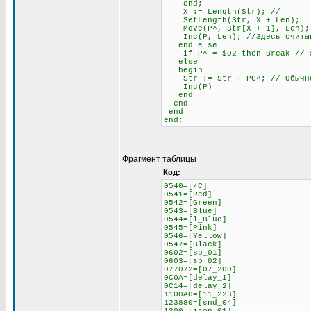
end;
X := Length(Str); //
SetLength(Str, X + Len);
Move(P^, Str[X + 1], Len);
Inc(P, Len); //Здесь считыва
end else
if P^ = $02 then Break // это
else
begin
Str := Str + PC^; // Обычное
Inc(P)
end
end
end
end;
Фрагмент таблицы
Код:
0540=[/C]
0541=[Red]
0542=[Green]
0543=[Blue]
0544=[l_Blue]
0545=[Pink]
0546=[Yellow]
0547=[Black]
0602=[sp_01]
0603=[sp_02]
077072=[07_200]
0C0A=[delay_1]
0C14=[delay_2]
1100A0=[11_223]
123880=[snd_04]