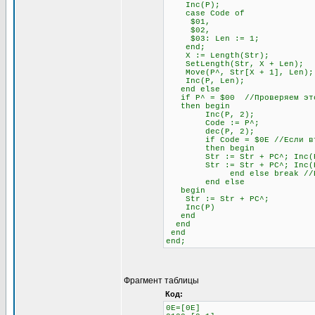
Inc(P);
case Code of
$01,
$02,
$03: Len := 1;
end;
X := Length(Str);
SetLength(Str, X + Len);
Move(P^, Str[X + 1], Len);
Inc(P, Len);
end else
if P^ = $00 //Проверяем это
then begin
Inc(P, 2);
Code := P^;
dec(P, 2);
if Code = $0E //Если второй
then begin
Str := Str + PC^; Inc(
Str := Str + PC^; Inc(
end else break //Если не
end else
begin
Str := Str + PC^;
Inc(P)
end
end
end
end;
Фрагмент таблицы
Код:
0E=[0E]