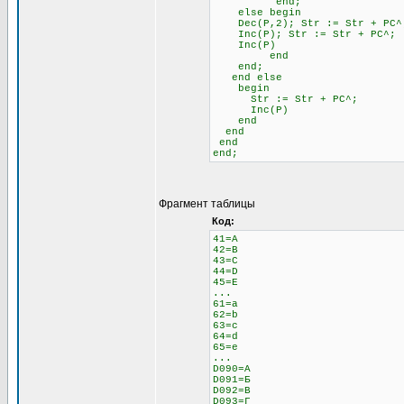
end;
else begin \\ 
Dec(P,2); Str := Str + 
Inc(P); Str := Str + PC^;
Inc(P)
end
end;
end else \\ Если н
begin
Str := Str + PC^;
Inc(P)
end
end
end
end;
Фрагмент таблицы
Код:
41=A
42=B
43=C
44=D
45=E
...
61=a
62=b
63=c
64=d
65=e
...
D090=А
D091=Б
D092=В
D093=Г