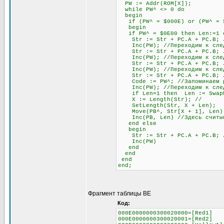
PW := Addr(ROM[X]);
while PW^ <> 0 do
begin
if (PW^ = $000E) or (PW^ = $0
begin
if PW^ = $0E00 then Len:=1 el
Str := Str + PC.A + PC.B; //
Inc(PW); //Переходим к след
Str := Str + PC.A + PC.B; //
Inc(PW); //Переходим к след
Str := Str + PC.A + PC.B; //
Inc(PW); //Переходим к след
Str := Str + PC.A + PC.B; // 
Code := PW^; //Запоминаем раз
Inc(PW); //Переходим к след
if Len=1 then Len := SwapMe2
X := Length(Str); //
SetLength(Str, X + Len);
Move(PB^, Str[X + 1], Len)
Inc(PB, Len) //Здесь считыва
end else
begin
Str := Str + PC.A + PC.B; //О
Inc(PW)
end
end
end
end;
Фрагмент таблицы BE
Код:
000E0000000300020000=[Red1]
000E0000000300020001=[Red2]