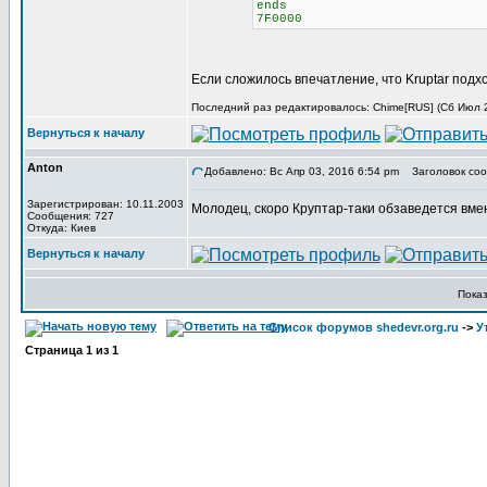
ends
7F0000
Если сложилось впечатление, что Kruptar подх
Последний раз редактировалось: Chime[RUS] (Сб Июл 29
Вернуться к началу
Anton
Добавлено: Вс Апр 03, 2016 6:54 pm
Заголовок соо
Зарегистрирован: 10.11.2003
Молодец, скоро Круптар-таки обзаведется вме
Сообщения: 727
Откуда: Киев
Вернуться к началу
Пока
Список форумов shedevr.org.ru
->
У
Страница
1
из
1