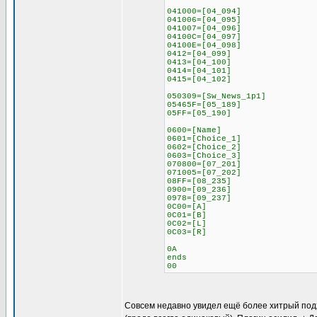
041000=[04_094]
041006=[04_095]
041007=[04_096]
04100C=[04_097]
04100E=[04_098]
0412=[04_099]
0413=[04_100]
0414=[04_101]
0415=[04_102]
050309=[Sw_News_1p1]
05465F=[05_189]
05FF=[05_190]
0600=[Name]
0601=[Choice_1]
0602=[Choice_2]
0603=[Choice_3]
070800=[07_201]
071005=[07_202]
08FF=[08_235]
0900=[09_236]
0978=[09_237]
0C00=[A]
0C01=[B]
0C02=[L]
0C03=[R]
0A
ends
00
Совсем недавно увидел ещё более хитрый подход