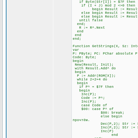
if Byte(Str[I]) = $7F t
if (I + J) mod 2 <>0 
begin Result := Result + Ch
else begin Result := Result +
else begin Result := Result 
until false \\ Всё э
end;
R := R^.Next
end
end
end;
Function GetStrings(X, Sz: Int
var
P: PByte; PC: PChar absolute P
Code: Byte;
begin
New(Result, Init);
with Result.Add^ do
begin
P := Addr(ROM[X]);
while 2+2=4 do \\ П
begin
if P^ = $7F then \\ Ес
begin
Inc(P); \\ Посмо
Code := P^;
Inc(P);
case Code of
$00: case P^ of \
$00: break; \\ А за 
else begin \\ Если за 
прочтём.
Dec(P,2); Str := Str
Inc(P,2); Str := Str
Inc(P)
end