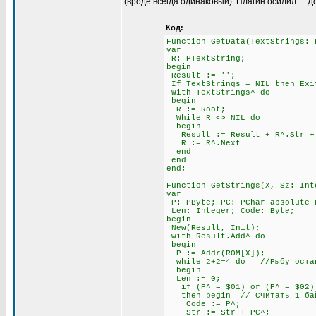
(вроде всегда одинаковый). Плагин осилил. + Д
Код:
Function GetData(TextStrings: 
var
R: PTextString;
begin
Result := '';
If TextStrings = NIL then Exi
With TextStrings^ do
begin
R := Root;
While R <> NIL do
begin
Result := Result + R^.Str + #
R := R^.Next
end
end
end;
Function GetStrings(X, Sz: Int
var
P: PByte; PC: PChar absolute 
Len: Integer; Code: Byte;
begin
New(Result, Init);
with Result.Add^ do
begin
P := Addr(ROM[X]);
while 2+2=4 do //Рыбу остав
begin
Len := 0;
if (P^ = $01) or (P^ = $02) 
then begin // Считать 1 бай
Code := P^;
Str := Str + PC^;