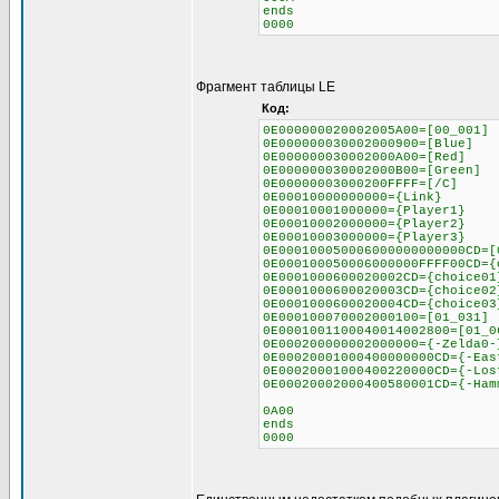
ends
0000
Фрагмент таблицы LE
Код:
0E000000020002005A00=[00_001]
0E000000030002000900=[Blue]
0E000000030002000A00=[Red]
0E000000030002000B00=[Green]
0E00000003000200FFFF=[/C]
0E00010000000000={Link}
0E00010001000000={Player1}
0E00010002000000={Player2}
0E00010003000000={Player3}
0E000100050006000000000000CD=[
0E000100050006000000FFFF00CD={
0E0001000600020002CD={choice01
0E0001000600020003CD={choice02
0E0001000600020004CD={choice03
0E000100070002000100=[01_031]
0E0001001100040014002800=[01_0
0E000200000002000000={-Zelda0-
0E00020001000400000000CD={-Eas
0E00020001000400220000CD={-Los
0E00020002000400580001CD={-Ham
0A00
ends
0000