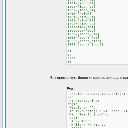
1300=[icon_01]
1301=[icon_02]
1302=[icon_03]
1303=[icon_04]
1400=[/slow]
1401=[slow_01]
1402=[slow_02]
1403=[slow_03]
15000110=[BG1]
15002000=[BG2]
1E00=[score_HAR]
1E01=[score_Poe]
1E02=[score_fish]
1E03=[score_Epona]
01
04
ends
02
Вот пример чуть более хитрого плагина для од
Код:
Function GetData(TextStrings: 
var
R: PTextString;
begin
Result := '';
If TextStrings = NIL then Exi
With TextStrings^ do
begin
R := Root;
While R <> NIL do