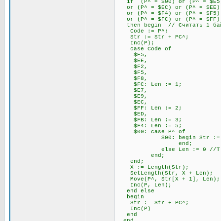
if (P^ = $00) or (P^ = $E5) 
or (P^ = $EC) or (P^ = $EE) 
or (P^ = $F4) or (P^ = $F5) 
or (P^ = $FC) or (P^ = $FF)
then begin // Считать 1 бай
Code := P^;
Str := Str + PC^;
Inc(P);
case Code of
$E5,
$EE,
$F2,
$F5,
$F8,
$FC: Len := 1;
$E7,
$E9,
$EC,
$FF: Len := 2;
$ED,
$FB: Len := 3;
$F4: Len := 5;
$00: case P^ of
$00: begin Str := Str + P
end;
else Len := 0 //Т.к. 00
end;
end;
X := Length(Str);
SetLength(Str, X + Len);
Move(P^, Str[X + 1], Len);
Inc(P, Len);
end else
begin
Str := Str + PC^;
Inc(P)
end
end