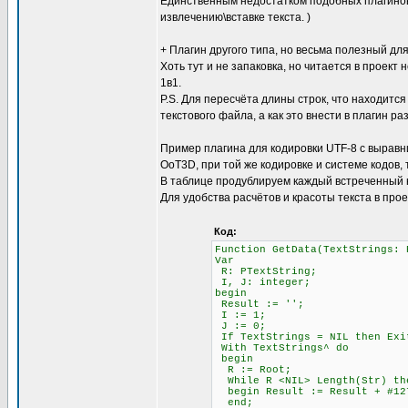
Единственным недостатком подобных плагинов 
извлечению\вставке текста. )
+ Плагин другого типа, но весьма полезный для
Хоть тут и не запаковка, но читается в проект 
1в1.
P.S. Для пересчёта длины строк, что находится
текстового файла, а как это внести в плагин ра
Пример плагина для кодировки UTF-8 с выравни
OoT3D, при той же кодировке и системе кодов,
В таблице продублируем каждый встреченный 
Для удобства расчётов и красоты текста в про
Код:
Function GetData(TextStrings: 
Var
R: PTextString;
I, J: integer;
begin
Result := '';
I := 1; \\ Счётчи
J := 0; \\ Счётч
If TextStrings = NIL then Exi
With TextStrings^ do
begin
R := Root;
While R <NIL> Length(Str)
begin Result := Result + #12
end;