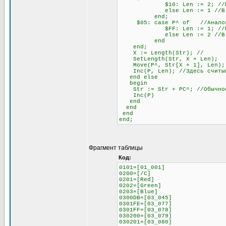
$10: Len := 2; //Если сле
else Len := 1 //В любо
end;
$05: case P^ of //Аналогич
$FF: Len := 1; //Если сле
else Len := 2 //В любо
end
end;
X := Length(Str); //
SetLength(Str, X + Len);
Move(P^, Str[X + 1], Len);
Inc(P, Len); //Здесь считыва
end else
begin
Str := Str + PC^; //Обычное 
Inc(P)
end
end
end
end;
Фрагмент таблицы
Код:
0101=[01_001]
0200=[/C]
0201=[Red]
0202=[Green]
0203=[Blue]
0300DB=[03_045]
0301FE=[03_077]
0301FF=[03_078]
030200=[03_079]
030201=[03_080]