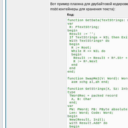
Вот пример плагина для двубайтовой кодировк
msbt контейнеры для хранения текста):
Код:
function GetData(TextStrings: 
var
R: PTextString;
begin
Result := '';
If TextStrings = NIL then Exi
With TextStrings^ do
begin
R := Root;
While R <> NIL do
begin
Result := Result + R^.Str + 
R := R^.Next
end
end
end;
function SwapMe2(V: Word): Wor
asm xchg al,ah end;
function GetStrings(X, Sz: Int
type
TWordRec = packed record
A, B: Char
end;
var
PW: PWord; PB: PByte absolute
Len: Word; Code: Word;
begin
New(Result, Init);
with Result.Add^ do
begin