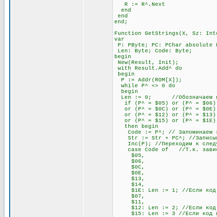
R := R^.Next
end
end
end;
Function GetStrings(X, Sz: Int
var
P: PByte; PC: PChar absolute 
Len: Byte; Code: Byte;
begin
New(Result, Init);
with Result.Add^ do
begin
P := Addr(ROM[X]);
while P^ <> 0 do
begin
Len := 0; //Обозначаем пере
if (P^ = $05) or (P^ = $06) o
or (P^ = $0C) or (P^ = $0E) o
or (P^ = $12) or (P^ = $13) 
or (P^ = $15) or (P^ = $1E)
then begin
Code := P^; // Запоминаем э
Str := Str + PC^; //Записывае
Inc(P); //Переходим к след
case Code of //Т.к. зависимо
$05,
$06,
$0C,
$0E,
$13,
$14,
$1E: Len := 1; //Если код нач
$07,
$11,
$12: Len := 2; //Если код нач
$15: Len := 3 //Если код нач