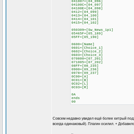
041007=[04_096]
04100C=[04_097]
04100E=[04_098]
0412=[04_099]
0413=[04_100]
0414=[04_101]
0415=[04_102]
050309=[Sw_News_1p1]
05465F=[05_189]
05FF=[05_190]
0600=[Name]
0601=[Choice_1]
0602=[Choice_2]
0603=[Choice_3]
070800=[07_201]
071005=[07_202]
08FF=[08_235]
0900=[09_236]
0978=[09_237]
0C00=[A]
0C01=[B]
0C02=[L]
0C03=[R]
0A
ends
00
Совсем недавно увидел ещё более хитрый подход
всегда одинаковый). Плагин осилил. + Добавил