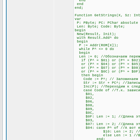
end
end
end;
Function GetStrings(X, Sz: In
var
P: PByte; PC: PChar absolute
Len: Byte; Code: Byte;
begin
New(Result, Init);
with Result.Add^ do
begin
P := Addr(ROM[X]);
while P^ <> 0 do
begin
Len := 0; //Обозначаем переме
if (P^ = $01) or (P^ = $02) 
or (P^ = $04) or (P^ = $05) o
or (P^ = $07) or (P^ = $08)
or (P^ = $0C) or (P^ = $0F
then begin
Code := P^; // Запоминаем п
Str := Str + PC^; //Записыв
Inc(P); //Переходим к след
case Code of //Т.к. зависимо
$01,
$02,
$06,
$08,
$09,
$0C,
$0F: Len := 1; //Длина этих
$03,
$07: Len := 2; //Длина этих
$04: case P^ of //А вот если
$10: Len := 2; //Если сле
else Len := 1 //В любо
end;