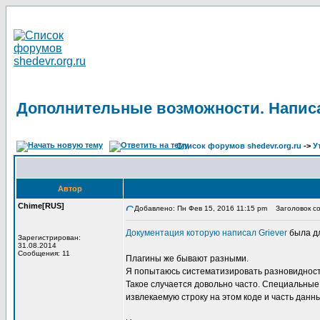
Дополнительные возможности. Написа
Список форумов shedevr.org.ru
->
У
Автор
Chime[RUS]
Добавлено: Пн Фев 15, 2016 11:15 pm
Заголовок со
Документация которую написал Griever
была дл
Зарегистрирован:
31.08.2014
Сообщения: 11
Плагины же бывают разными.
Я попытаюсь систематизировать разновидность 
Такое случается довольно часто. Специальные к
извлекаемую строку на этом коде и часть данн