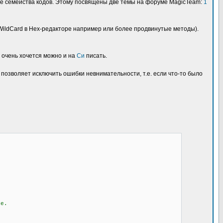
лые семейства кодов. Этому посвящены две темы на форуме MagicTeam:
1
WildCard в Hex-редакторе например или более продвинутые методы).
и очень хочется можно и на
Си
писать.
 позволяет исключить ошибки невнимательности, т.е. если что-то было
те.