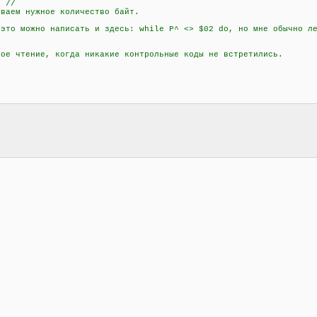
 //
аем нужное количество байт.
о можно написать и здесь: while P^ <> $02 do, но мне обычно ле
 чтение, когда никакие контрольные коды не встретились.