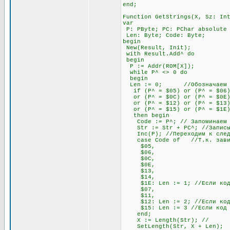
end;
Function GetStrings(X, Sz: In
var
P: PByte; PC: PChar absolute
Len: Byte; Code: Byte;
begin
New(Result, Init);
with Result.Add^ do
begin
P := Addr(ROM[X]);
while P^ <> 0 do
begin
Len := 0; //Обозначаем пере
if (P^ = $05) or (P^ = $06) o
or (P^ = $0C) or (P^ = $0E) o
or (P^ = $12) or (P^ = $13)
or (P^ = $15) or (P^ = $1E
then begin
Code := P^; // Запоминаем э
Str := Str + PC^; //Записыва
Inc(P); //Переходим к след
case Code of //Т.к. зависимо
$05,
$06,
$0C,
$0E,
$13,
$14,
$1E: Len := 1; //Если код на
$07,
$11,
$12: Len := 2; //Если код на
$15: Len := 3 //Если код нач
end;
X := Length(Str); //
SetLength(Str, X + Len)