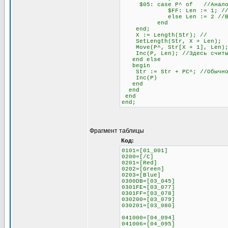
$05: case P^ of //Аналогич
$FF: Len := 1; //Если сле
else Len := 2 //В любо
end
end;
X := Length(Str); //
SetLength(Str, X + Len)
Move(P^, Str[X + 1], Len);
Inc(P, Len); //Здесь считыв
end else
begin
Str := Str + PC^; //Обычное 
Inc(P)
end
end
end
end;
Фрагмент таблицы
Код:
0101=[01_001]
0200=[/C]
0201=[Red]
0202=[Green]
0203=[Blue]
0300DB=[03_045]
0301FE=[03_077]
0301FF=[03_078]
030200=[03_079]
030201=[03_080]
041000=[04_094]
041006=[04_095]