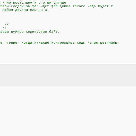
но поступаем и в этом случае
дом за $05 идёт $FF длина такого кода будет 2.
м другом случае 3.
; //
 //
аем нужное количество байт.
чтение, когда никакие контрольные коды не встретились.