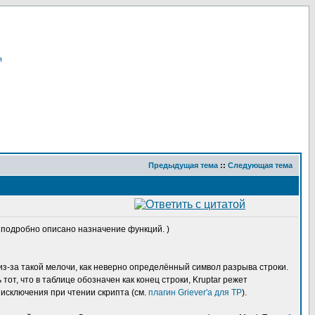
я
Предыдущая тема
::
Следующая тема
ам подробно описано назначение функций. )
из-за такой мелочи, как неверно определённый символ разрыва строки.
от, что в таблице обозначен как конец строки, Kruptar режет
 исключения при чтении скрипта (см.
плагин Griever'а для TP
).