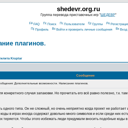
shedevr.org.ru
Группа перевода приставочных игр "
ШЕДЕВР
"
FAQ
Поиск
Пользователи
Группы
Регистраци
Профиль
Войти и проверить личные сообщения
Вход
ние плагинов.
тилита Kruptar
Сообщение
общения: Дополнительные возможности. Написание плагинов.
я конкретного случая запаковки. Но прочитать его всё равно полезно, т.к. т
одного типа. Он не сложный, но очень неприятно когда проект не работает 
оды в играх иногда содержат довольно много символов и если среди них есть т
ых теряется. Чтобы этого избежать люди придумали вносить подобные коды в