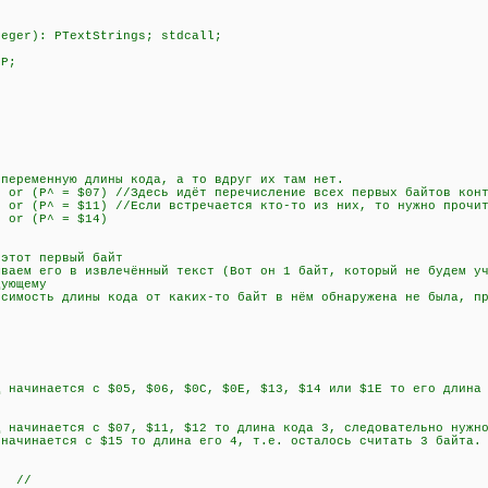
teger): PTextStrings; stdcall;
 P;
менную длины кода, а то вдруг их там нет.
r (P^ = $07) //Здесь идёт перечисление всех первых байтов конт
r (P^ = $11) //Если встречается кто-то из них, то нужно прочит
 or (P^ = $14)
)
тот первый байт
ем его в извлечённый текст (Вот он 1 байт, который не будем уч
ующему
сть длины кода от каких-то байт в нём обнаружена не была, пр
чинается с $05, $06, $0C, $0E, $13, $14 или $1E то его длина 2
чинается с $07, $11, $12 то длина кода 3, следовательно нужно
инается с $15 то длина его 4, т.е. осталось считать 3 байта.
; //