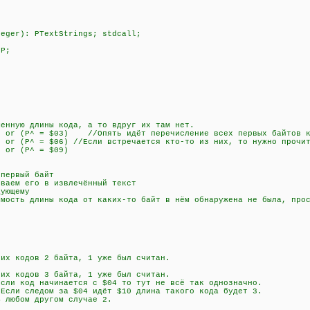
teger): PTextStrings; stdcall;
 P;
нную длины кода, а то вдруг их там нет.
or (P^ = $03) //Опять идёт перечисление всех первых байтов к
r (P^ = $06) //Если встречается кто-то из них, то нужно прочит
 or (P^ = $09)
)
ервый байт
аем его в извлечённый текст
ующему
сть длины кода от каких-то байт в нём обнаружена не была, прос
 кодов 2 байта, 1 уже был считан.
 кодов 3 байта, 1 уже был считан.
 код начинается с $04 то тут не всё так однозначно.
дом за $04 идёт $10 длина такого кода будет 3.
м другом случае 2.