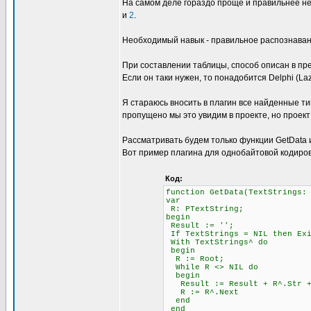
На самом деле гораздо проще и правильнее не
и
2
.
Необходимый навык - правильное распознавани
При составлении таблицы, способ описан в пре
Если он таки нужен, то понадобится Delphi (L
Я стараюсь вносить в плагин все найденные ти
пропущено мы это увидим в проекте, но проект
Рассматривать будем только функции GetData и 
Вот пример плагина для однобайтовой кодиров
Код:
function GetData(TextStrings:
var
R: PTextString;
begin
Result := '';
If TextStrings = NIL then Ex
With TextStrings^ do
begin
R := Root;
While R <> NIL do
begin
Result := Result + R^.Str + 
R := R^.Next
end
end