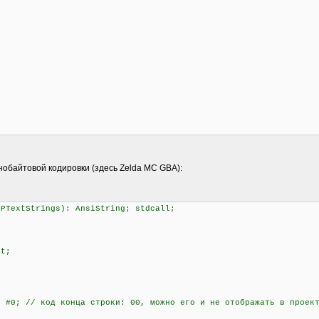
нобайтовой кодировки (здесь Zelda MC GBA):
 PTextStrings): AnsiString; stdcall;
it;
#0; // код конца строки: 00, можно его и не отображать в проек