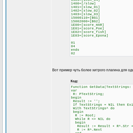
1303=[icon_04]
1400=[/slow]
1401=[slow_01]
1402=[slow_02]
1403=[slow_03]
15000110=[BG1]
15002000=[BG2]
1E00=[score_HAR]
1E01=[score_Poe]
1E02=[score_fish]
1E03=[score_Epona]
01
04
ends
02
Вот пример чуть более хитрого плагина для од
Код:
Function GetData(TextStrings:
var
R: PTextString;
begin
Result := '';
If TextStrings = NIL then Ex
With TextStrings^ do
begin
R := Root;
While R <> NIL do
begin
Result := Result + R^.Str + 
R := R^.Next