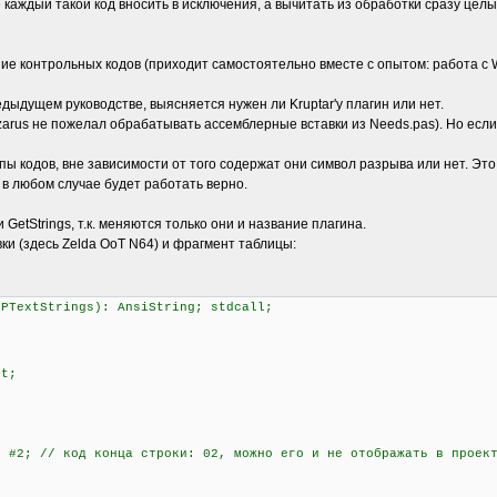
 каждый такой код вносить в исключения, а вычитать из обработки сразу це
е контрольных кодов (приходит самостоятельно вместе с опытом: работа с 
дыдущем руководстве, выясняется нужен ли Kruptar'у плагин или нет.
azarus не пожелал обрабатывать ассемблерные вставки из Needs.pas). Но есл
пы кодов, вне зависимости от того содержат они символ разрыва или нет. Это
 в любом случае будет работать верно.
GetStrings, т.к. меняются только они и название плагина.
ки (здесь Zelda OoT N64) и фрагмент таблицы:
 PTextStrings): AnsiString; stdcall;
it;
#2; // код конца строки: 02, можно его и не отображать в проек