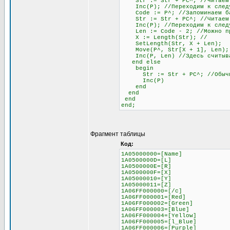
Str := Str + PC^; //Читаем
Inc(P); //Переходим к следу
Code := P^; //Запоминаем бай
Str := Str + PC^; //Читаем б
Inc(P); //Переходим к след
Len := Code - 2; //Можно проч
X := Length(Str); //
SetLength(Str, X + Len);
Move(P^, Str[X + 1], Len);
Inc(P, Len) //Здесь считывае
end else
begin
Str := Str + PC^; //Обычное 
Inc(P)
end
end
end
end;
Фрагмент таблицы
Код:
1A05000000=[Name]
1A0500000D=[L]
1A0500000E=[R]
1A0500000F=[X]
1A05000010=[Y]
1A05000011=[Z]
1A06FF000000=[/c]
1A06FF000001=[Red]
1A06FF000002=[Green]
1A06FF000003=[Blue]
1A06FF000004=[Yellow]
1A06FF000005=[l_Blue]
1A06FF000006=[Purple]