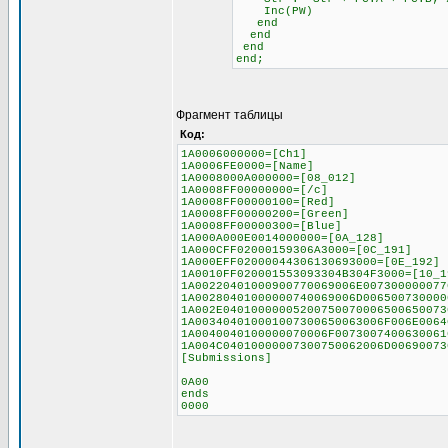
Inc(PW)
end
end
end
end;
Фрагмент таблицы
Код:
1A0006000000=[Ch1]
1A0006FE0000=[Name]
1A0008000A000000=[08_012]
1A0008FF00000000=[/c]
1A0008FF00000100=[Red]
1A0008FF00000200=[Green]
1A0008FF00000300=[Blue]
1A000A000E0014000000=[0A_128]
1A000CFF02000159306A3000=[0C_191]
1A000EFF02000044306130693000=[0E_192]
1A0010FF020001553093304B304F3000=[10_1
1A00220401000900770069006E007300000077
1A00280401000000740069006D006500730000
1A002E04010000005200750070006500650073
1A003404010001007300650063006F006E0064
1A0040040100000070006F0073007400630061
1A004C04010000007300750062006D00690073
[Submissions]
0A00
ends
0000