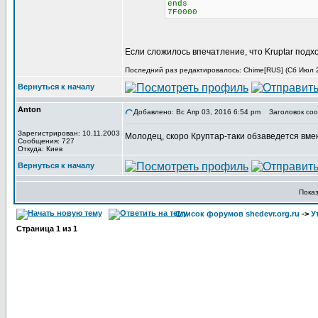
ends
7F0000
Если сложилось впечатление, что Kruptar подх
Последний раз редактировалось: Chime[RUS] (Сб Июл 29
Вернуться к началу
Anton
Добавлено: Вс Апр 03, 2016 6:54 pm
Заголовок соо
Зарегистрирован: 10.11.2003
Молодец, скоро Круптар-таки обзаведется вме
Сообщения: 727
Откуда: Киев
Вернуться к началу
Пока
Список форумов shedevr.org.ru
->
У
Страница
1
из
1