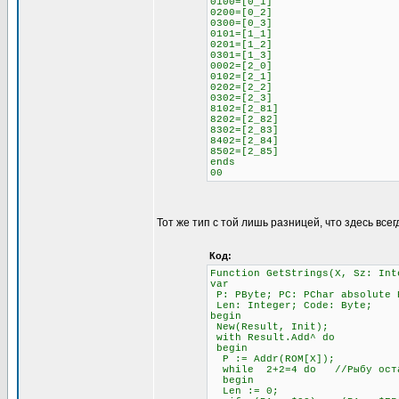
0100=[0_1]
0200=[0_2]
0300=[0_3]
0101=[1_1]
0201=[1_2]
0301=[1_3]
0002=[2_0]
0102=[2_1]
0202=[2_2]
0302=[2_3]
8102=[2_81]
8202=[2_82]
8302=[2_83]
8402=[2_84]
8502=[2_85]
ends
00
Тот же тип с той лишь разницей, что здесь всег
Код:
Function GetStrings(X, Sz: Int
var
P: PByte; PC: PChar absolute 
Len: Integer; Code: Byte;
begin
New(Result, Init);
with Result.Add^ do
begin
P := Addr(ROM[X]);
while 2+2=4 do //Рыбу остав
begin
Len := 0;