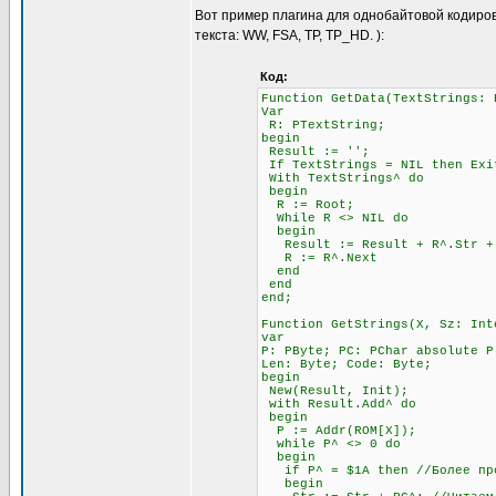
Вот пример плагина для однобайтовой кодиров
текста: WW, FSA, TP, TP_HD. ):
Код:
Function GetData(TextStrings: 
Var
R: PTextString;
begin
Result := '';
If TextStrings = NIL then Exi
With TextStrings^ do
begin
R := Root;
While R <> NIL do
begin
Result := Result + R^.Str + #
R := R^.Next
end
end
end;
Function GetStrings(X, Sz: Int
var
P: PByte; PC: PChar absolute P
Len: Byte; Code: Byte;
begin
New(Result, Init);
with Result.Add^ do
begin
P := Addr(ROM[X]);
while P^ <> 0 do
begin
if P^ = $1A then //Более прод
begin