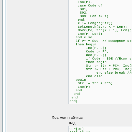
Inc(P);
case Code of
$01,
$02,
$03: Len := 1;
end;
X := Length(Str);
SetLength(Str, X + Len);
Move(P^, Str[X + 1], Len);
Inc(P, Len);
end else
if P^ = $00 //Проверяем это
then begin
Inc(P, 2);
Code := P^;
dec(P, 2);
if Code = $0E //Если второй
then begin
Str := Str + PC^; Inc(
Str := Str + PC^; Inc(
end else break //Если не
end else
begin
Str := Str + PC^;
Inc(P)
end
end
end
end;
Фрагмент таблицы
Код:
0E=[0E]