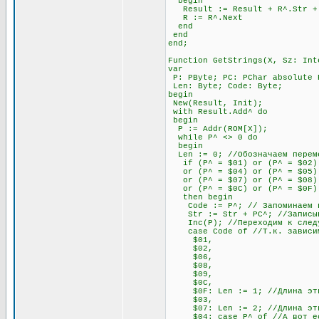
begin
Result := Result + R^.Str + #
R := R^.Next
end
end
end;
Function GetStrings(X, Sz: Int
var
P: PByte; PC: PChar absolute 
Len: Byte; Code: Byte;
begin
New(Result, Init);
with Result.Add^ do
begin
P := Addr(ROM[X]);
while P^ <> 0 do
begin
Len := 0; //Обозначаем переме
if (P^ = $01) or (P^ = $02) 
or (P^ = $04) or (P^ = $05) o
or (P^ = $07) or (P^ = $08) 
or (P^ = $0C) or (P^ = $0F)
then begin
Code := P^; // Запоминаем п
Str := Str + PC^; //Записыва
Inc(P); //Переходим к след
case Code of //Т.к. зависимос
$01,
$02,
$06,
$08,
$09,
$0C,
$0F: Len := 1; //Длина этих 
$03,
$07: Len := 2; //Длина этих 
$04: case P^ of //А вот если