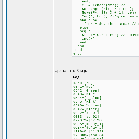
end;
X := Length(Str); //
SetLength(Str, X + Len);
Move(P^, Str[X + 1], Len);
Inc(P, Len); //Здесь считыва
end else
if P^ = $02 then Break // это
else
begin
Str := Str + PC^; // Обычное
Inc(P)
end
end
end
end;
Фрагмент таблицы
Код:
0540=[/C]
0541=[Red]
0542=[Green]
0543=[Blue]
0544=[l_Blue]
0545=[Pink]
0546=[Yellow]
0547=[Black]
0602=[sp_01]
0603=[sp_02]
077072=[07_200]
0C0A=[delay_1]
0C14=[delay_2]
1100A0=[11_223]
123880=[snd_04]