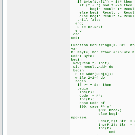
if Byte(Str[I]) = $7F t
if (I + J) mod 2 <>0 
begin Result := Result + Ch
else begin Result := Result +
else begin Result := Result 
until false \\ Всё э
end;
R := R^.Next
end
end
end;
Function GetStrings(X, Sz: Int
var
P: PByte; PC: PChar absolute P
Code: Byte;
begin
New(Result, Init);
with Result.Add^ do
begin
P := Addr(ROM[X]);
while 2+2=4 do \\ П
begin
if P^ = $7F then \\ Ес
begin
Inc(P); \\ Посмо
Code := P^;
Inc(P);
case Code of
$00: case P^ of \
$00: break; \\ А за 
else begin \\ Если за 
прочтём.
Dec(P,2); Str := Str
Inc(P,2); Str := Str
Inc(P)
end