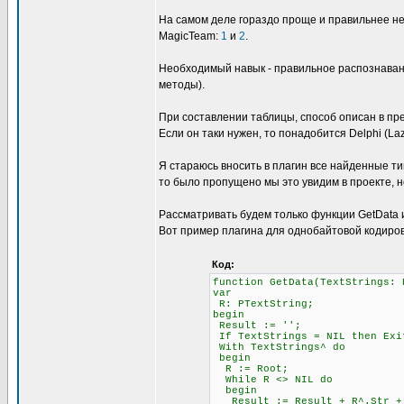
На самом деле гораздо проще и правильнее не
MagicTeam:
1
и
2
.
Необходимый навык - правильное распознавани
методы).
При составлении таблицы, способ описан в пре
Если он таки нужен, то понадобится Delphi (L
Я стараюсь вносить в плагин все найденные ти
то было пропущено мы это увидим в проекте, н
Рассматривать будем только функции GetData и 
Вот пример плагина для однобайтовой кодиров
Код:
function GetData(TextStrings: 
var
R: PTextString;
begin
Result := '';
If TextStrings = NIL then Exi
With TextStrings^ do
begin
R := Root;
While R <> NIL do
begin
Result := Result + R^.Str + #