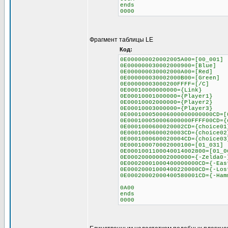
ends
0000
Фрагмент таблицы LE
Код:
0E000000020002005A00=[00_001]
0E000000030002000900=[Blue]
0E000000030002000A00=[Red]
0E000000030002000B00=[Green]
0E00000003000200FFFF=[/C]
0E00010000000000={Link}
0E00010001000000={Player1}
0E00010002000000={Player2}
0E00010003000000={Player3}
0E000100050006000000000000CD=[
0E000100050006000000FFFF00CD={
0E0001000600020002CD={choice01
0E0001000600020003CD={choice02
0E0001000600020004CD={choice03
0E000100070002000100=[01_031]
0E0001001100040014002800=[01_0
0E000200000002000000={-Zelda0-
0E00020001000400000000CD={-Eas
0E00020001000400220000CD={-Los
0E00020002000400580001CD={-Ham
0A00
ends
0000