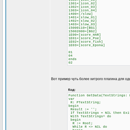
1300=[icon_01]
1301=[icon_02]
1302=[icon_03]
1303=[icon_04]
1400=[/slow]
1401=[slow_01]
1402=[slow_02]
1403=[slow_03]
15000110=[BG1]
15002000=[BG2]
1E00=[score_HAR]
1E01=[score_Poe]
1E02=[score_fish]
1E03=[score_Epona]
01
04
ends
02
Вот пример чуть более хитрого плагина для од
Код:
Function GetData(TextStrings: 
var
R: PTextString;
begin
Result := '';
If TextStrings = NIL then Exi
With TextStrings^ do
begin
R := Root;
While R <> NIL do