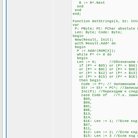
R := R^.Next
end
end
end;
Function GetStrings(X, Sz: Int
var
P: PByte; PC: PChar absolute 
Len: Byte; Code: Byte;
begin
New(Result, Init);
with Result.Add^ do
begin
P := Addr(ROM[X]);
while P^ <> 0 do
begin
Len := 0; //Обозначаем пере
if (P^ = $05) or (P^ = $06) o
or (P^ = $0C) or (P^ = $0E) o
or (P^ = $12) or (P^ = $13) 
or (P^ = $15) or (P^ = $1E)
then begin
Code := P^; // Запоминаем э
Str := Str + PC^; //Записывае
Inc(P); //Переходим к след
case Code of //Т.к. зависимо
$05,
$06,
$0C,
$0E,
$13,
$14,
$1E: Len := 1; //Если код нач
$07,
$11,
$12: Len := 2; //Если код нач
$15: Len := 3 //Если код нач