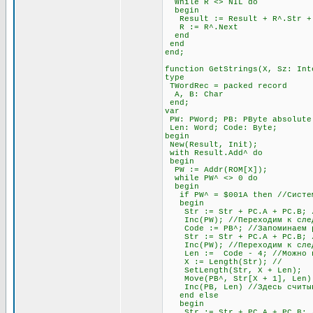
While R <> NIL do
begin
Result := Result + R^.Str + #
R := R^.Next
end
end
end;
function GetStrings(X, Sz: Int
type
TWordRec = packed record
A, B: Char
end;
var
PW: PWord; PB: PByte absolute
Len: Word; Code: Byte;
begin
New(Result, Init);
with Result.Add^ do
begin
PW := Addr(ROM[X]);
while PW^ <> 0 do
begin
if PW^ = $001A then //Система
begin
Str := Str + PC.A + PC.B; //
Inc(PW); //Переходим к след
Code := PB^; //Запоминаем раз
Str := Str + PC.A + PC.B; //
Inc(PW); //Переходим к след
Len := Code - 4; //Можно про
X := Length(Str); //
SetLength(Str, X + Len);
Move(PB^, Str[X + 1], Len)
Inc(PB, Len) //Здесь считыва
end else
begin
Str := Str + PC.A + PC.B; //О