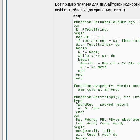
Вот пример плагина для двубайтовой кодировк
msbt контейнеры для хранения текста):
Код:
function GetData(TextStrings: 
var
R: PTextString;
begin
Result := '';
If TextStrings = NIL then Exi
With TextStrings^ do
begin
R := Root;
While R <> NIL do
begin
Result := Result + R^.Str + 
R := R^.Next
end
end
end;
function SwapMe2(V: Word): Wor
asm xchg al,ah end;
function GetStrings(X, Sz: Int
type
TWordRec = packed record
A, B: Char
end;
var
PW: PWord; PB: PByte absolute
Len: Word; Code: Word;
begin
New(Result, Init);
with Result.Add^ do
begin