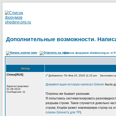
Дополнительные возможности. Написа
Список форумов shedevr.org.ru
->
У
Автор
Chime[RUS]
Добавлено: Пн Фев 15, 2016 11:15 pm
Заголовок со
Документация которую написал Griever
была дл
Зарегистрирован:
31.08.2014
Сообщения: 11
Плагины же бывают разными.
Я попытаюсь систематизировать разновидность
разрыва строки. Такое случается довольно част
строки, Kruptar режет извлекаемую строку на 
плагин Griever'а для TP
).