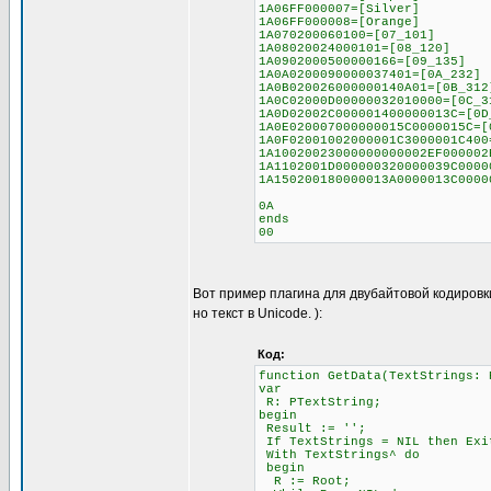
1A06FF000007=[Silver]
1A06FF000008=[Orange]
1A070200060100=[07_101]
1A08020024000101=[08_120]
1A0902000500000166=[09_135]
1A0A0200090000037401=[0A_232]
1A0B020026000000140A01=[0B_312
1A0C02000D00000032010000=[0C_3
1A0D02002C000001400000013C=[0D
1A0E020007000000015C0000015C=[
1A0F02001002000001C3000001C400
1A10020023000000000002EF000002
1A1102001D000000320000039C0000
1A150200180000013A0000013C0000
0A
ends
00
Вот пример плагина для двубайтовой кодировк
но текст в Unicode. ):
Код:
function GetData(TextStrings: 
var
R: PTextString;
begin
Result := '';
If TextStrings = NIL then Exi
With TextStrings^ do
begin
R := Root;