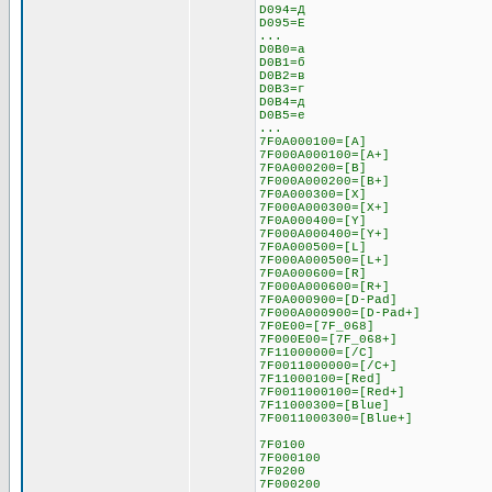
D094=Д
D095=Е
...
D0B0=а
D0B1=б
D0B2=в
D0B3=г
D0B4=д
D0B5=е
...
7F0A000100=[A]
7F000A000100=[A+]
7F0A000200=[B]
7F000A000200=[B+]
7F0A000300=[X]
7F000A000300=[X+]
7F0A000400=[Y]
7F000A000400=[Y+]
7F0A000500=[L]
7F000A000500=[L+]
7F0A000600=[R]
7F000A000600=[R+]
7F0A000900=[D-Pad]
7F000A000900=[D-Pad+]
7F0E00=[7F_068]
7F000E00=[7F_068+]
7F11000000=[/C]
7F0011000000=[/C+]
7F11000100=[Red]
7F0011000100=[Red+]
7F11000300=[Blue]
7F0011000300=[Blue+]
7F0100
7F000100
7F0200
7F000200