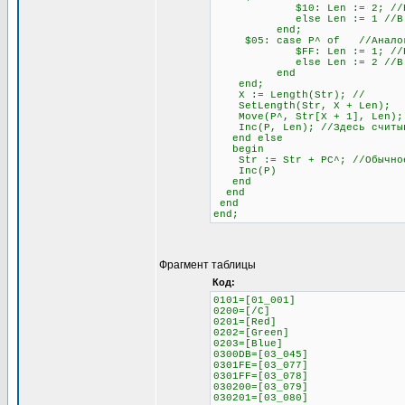
$10: Len := 2; //Если сле
else Len := 1 //В любо
end;
$05: case P^ of //Аналогич
$FF: Len := 1; //Если сле
else Len := 2 //В любо
end
end;
X := Length(Str); //
SetLength(Str, X + Len);
Move(P^, Str[X + 1], Len);
Inc(P, Len); //Здесь считыва
end else
begin
Str := Str + PC^; //Обычное 
Inc(P)
end
end
end
end;
Фрагмент таблицы
Код:
0101=[01_001]
0200=[/C]
0201=[Red]
0202=[Green]
0203=[Blue]
0300DB=[03_045]
0301FE=[03_077]
0301FF=[03_078]
030200=[03_079]
030201=[03_080]