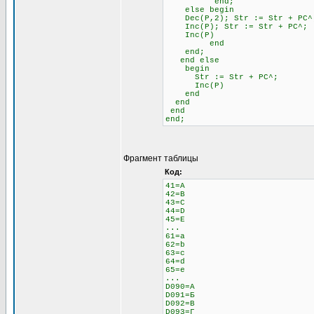
end;
else begin \\ 
Dec(P,2); Str := Str + 
Inc(P); Str := Str + PC^;
Inc(P)
end
end;
end else \\ Если н
begin
Str := Str + PC^;
Inc(P)
end
end
end
end;
Фрагмент таблицы
Код:
41=A
42=B
43=C
44=D
45=E
...
61=a
62=b
63=c
64=d
65=e
...
D090=А
D091=Б
D092=В
D093=Г