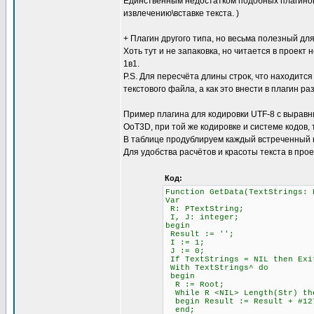
Единственным недостатком подобных плагинов 
извлечению\вставке текста. )
+ Плагин другого типа, но весьма полезный для
Хоть тут и не запаковка, но читается в проект 
1в1.
P.S. Для пересчёта длины строк, что находится
текстового файла, а как это внести в плагин ра
Пример плагина для кодировки UTF-8 с выравни
OoT3D, при той же кодировке и системе кодов,
В таблице продублируем каждый встреченный 
Для удобства расчётов и красоты текста в про
Код:
Function GetData(TextStrings: 
Var
R: PTextString;
I, J: integer;
begin
Result := '';
I := 1; \\ Счётчи
J := 0; \\ Счётч
If TextStrings = NIL then Exi
With TextStrings^ do
begin
R := Root;
While R <NIL> Length(Str)
begin Result := Result + #12
end;