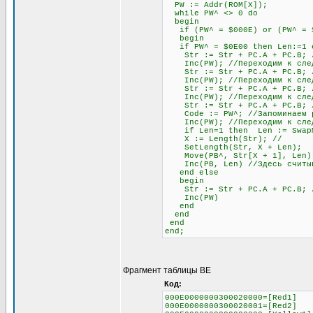
PW := Addr(ROM[X]);
while PW^ <> 0 do
begin
if (PW^ = $000E) or (PW^ = $0
begin
if PW^ = $0E00 then Len:=1 el
Str := Str + PC.A + PC.B; //
Inc(PW); //Переходим к след
Str := Str + PC.A + PC.B; //
Inc(PW); //Переходим к след
Str := Str + PC.A + PC.B; //
Inc(PW); //Переходим к след
Str := Str + PC.A + PC.B; // 
Code := PW^; //Запоминаем раз
Inc(PW); //Переходим к след
if Len=1 then Len := SwapMe2
X := Length(Str); //
SetLength(Str, X + Len);
Move(PB^, Str[X + 1], Len)
Inc(PB, Len) //Здесь считыва
end else
begin
Str := Str + PC.A + PC.B; //О
Inc(PW)
end
end
end
end;
Фрагмент таблицы BE
Код:
000E0000000300020000=[Red1]
000E0000000300020001=[Red2]