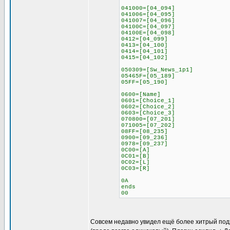
041000=[04_094]
041006=[04_095]
041007=[04_096]
04100C=[04_097]
04100E=[04_098]
0412=[04_099]
0413=[04_100]
0414=[04_101]
0415=[04_102]
050309=[Sw_News_1p1]
05465F=[05_189]
05FF=[05_190]
0600=[Name]
0601=[Choice_1]
0602=[Choice_2]
0603=[Choice_3]
070800=[07_201]
071005=[07_202]
08FF=[08_235]
0900=[09_236]
0978=[09_237]
0C00=[A]
0C01=[B]
0C02=[L]
0C03=[R]
0A
ends
00
Совсем недавно увидел ещё более хитрый подход