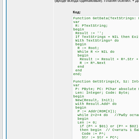
(вроде всегда одинаковый). Плагин осилил. + Д
Код:
Function GetData(TextStrings: 
var
R: PTextString;
begin
Result := '';
If TextStrings = NIL then Exi
With TextStrings^ do
begin
R := Root;
While R <> NIL do
begin
Result := Result + R^.Str + #
R := R^.Next
end
end
end;
Function GetStrings(X, Sz: Int
var
P: PByte; PC: PChar absolute 
Len: Integer; Code: Byte;
begin
New(Result, Init);
with Result.Add^ do
begin
P := Addr(ROM[X]);
while 2+2=4 do //Рыбу остав
begin
Len := 0;
if (P^ = $01) or (P^ = $02) 
then begin // Считать 1 бай
Code := P^;
Str := Str + PC^;