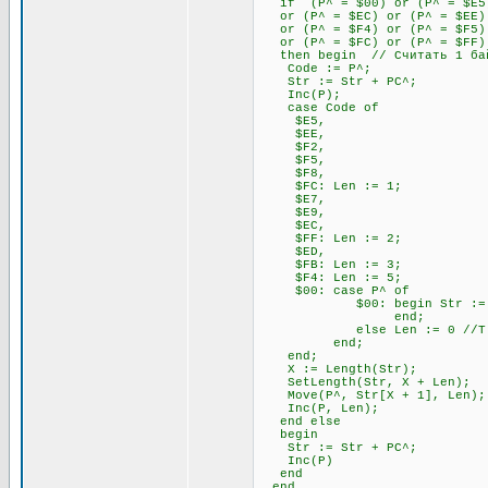
if (P^ = $00) or (P^ = $E5) 
or (P^ = $EC) or (P^ = $EE) 
or (P^ = $F4) or (P^ = $F5) 
or (P^ = $FC) or (P^ = $FF)
then begin // Считать 1 бай
Code := P^;
Str := Str + PC^;
Inc(P);
case Code of
$E5,
$EE,
$F2,
$F5,
$F8,
$FC: Len := 1;
$E7,
$E9,
$EC,
$FF: Len := 2;
$ED,
$FB: Len := 3;
$F4: Len := 5;
$00: case P^ of
$00: begin Str := Str + P
end;
else Len := 0 //Т.к. 00
end;
end;
X := Length(Str);
SetLength(Str, X + Len);
Move(P^, Str[X + 1], Len);
Inc(P, Len);
end else
begin
Str := Str + PC^;
Inc(P)
end
end