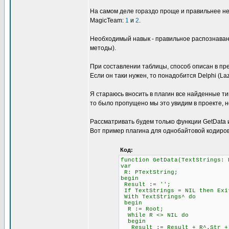
На самом деле гораздо проще и правильнее не
MagicTeam:
1
и
2
.
Необходимый навык - правильное распознавани
методы).
При составлении таблицы, способ описан в пре
Если он таки нужен, то понадобится Delphi (L
Я стараюсь вносить в плагин все найденные ти
то было пропущено мы это увидим в проекте, н
Рассматривать будем только функции GetData и 
Вот пример плагина для однобайтовой кодиров
Код:
function GetData(TextStrings: 
var
R: PTextString;
begin
Result := '';
If TextStrings = NIL then Exi
With TextStrings^ do
begin
R := Root;
While R <> NIL do
begin
Result := Result + R^.Str + #