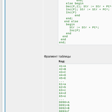
end;
else begin \\ 
Dec(P,2); Str := Str + 
Inc(P); Str := Str + PC^;
Inc(P)
end
end;
end else \\ Если н
begin
Str := Str + PC^;
Inc(P)
end
end
end
end;
Фрагмент таблицы
Код:
41=A
42=B
43=C
44=D
45=E
...
61=a
62=b
63=c
64=d
65=e
...
D090=А
D091=Б
D092=В
D093=Г