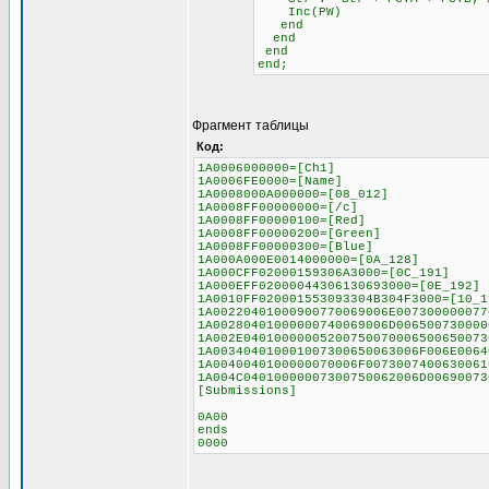
Inc(PW)
end
end
end
end;
Фрагмент таблицы
Код:
1A0006000000=[Ch1]
1A0006FE0000=[Name]
1A0008000A000000=[08_012]
1A0008FF00000000=[/c]
1A0008FF00000100=[Red]
1A0008FF00000200=[Green]
1A0008FF00000300=[Blue]
1A000A000E0014000000=[0A_128]
1A000CFF02000159306A3000=[0C_191]
1A000EFF02000044306130693000=[0E_192]
1A0010FF020001553093304B304F3000=[10_1
1A00220401000900770069006E007300000077
1A00280401000000740069006D006500730000
1A002E04010000005200750070006500650073
1A003404010001007300650063006F006E0064
1A0040040100000070006F0073007400630061
1A004C04010000007300750062006D00690073
[Submissions]
0A00
ends
0000