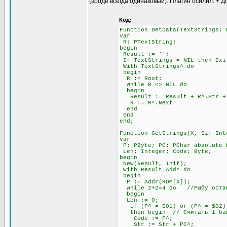
(вроде всегда одинаковый). Плагин осилил. + Д
Код:
Function GetData(TextStrings: 
var
R: PTextString;
begin
Result := '';
If TextStrings = NIL then Exi
With TextStrings^ do
begin
R := Root;
While R <> NIL do
begin
Result := Result + R^.Str + #
R := R^.Next
end
end
end;
Function GetStrings(X, Sz: Int
var
P: PByte; PC: PChar absolute 
Len: Integer; Code: Byte;
begin
New(Result, Init);
with Result.Add^ do
begin
P := Addr(ROM[X]);
while 2+2=4 do //Рыбу остав
begin
Len := 0;
if (P^ = $01) or (P^ = $02) 
then begin // Считать 1 бай
Code := P^;
Str := Str + PC^;