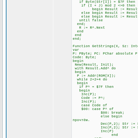
if Byte(Str[I]) = $7F t
if (I + J) mod 2 <>0 
begin Result := Result + Ch
else begin Result := Result +
else begin Result := Result 
until false \\ Всё э
end;
R := R^.Next
end
end
end;
Function GetStrings(X, Sz: Int
var
P: PByte; PC: PChar absolute P
Code: Byte;
begin
New(Result, Init);
with Result.Add^ do
begin
P := Addr(ROM[X]);
while 2+2=4 do \\ П
begin
if P^ = $7F then \\ Ес
begin
Inc(P); \\ Посмо
Code := P^;
Inc(P);
case Code of
$00: case P^ of \
$00: break; \\ А за 
else begin \\ Если за 
прочтём.
Dec(P,2); Str := Str
Inc(P,2); Str := Str
Inc(P)
end