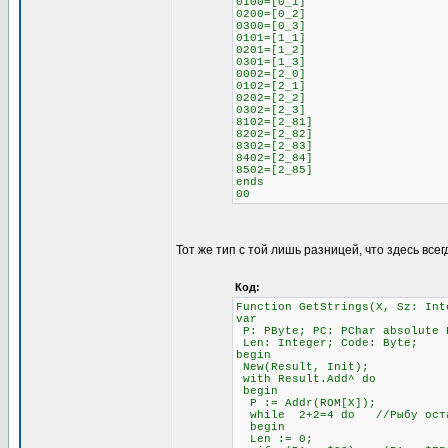
0100=[0_1]
0200=[0_2]
0300=[0_3]
0101=[1_1]
0201=[1_2]
0301=[1_3]
0002=[2_0]
0102=[2_1]
0202=[2_2]
0302=[2_3]
8102=[2_81]
8202=[2_82]
8302=[2_83]
8402=[2_84]
8502=[2_85]
ends
00
Тот же тип с той лишь разницей, что здесь всег
Код:
Function GetStrings(X, Sz: Int
var
P: PByte; PC: PChar absolute 
Len: Integer; Code: Byte;
begin
New(Result, Init);
with Result.Add^ do
begin
P := Addr(ROM[X]);
while 2+2=4 do //Рыбу остав
begin
Len := 0;