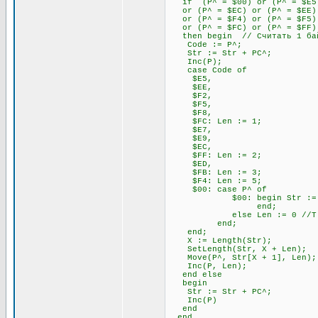
if (P^ = $00) or (P^ = $E5) 
or (P^ = $EC) or (P^ = $EE) 
or (P^ = $F4) or (P^ = $F5) 
or (P^ = $FC) or (P^ = $FF)
then begin // Считать 1 бай
Code := P^;
Str := Str + PC^;
Inc(P);
case Code of
$E5,
$EE,
$F2,
$F5,
$F8,
$FC: Len := 1;
$E7,
$E9,
$EC,
$FF: Len := 2;
$ED,
$FB: Len := 3;
$F4: Len := 5;
$00: case P^ of
$00: begin Str := Str + P
end;
else Len := 0 //Т.к. 00
end;
end;
X := Length(Str);
SetLength(Str, X + Len);
Move(P^, Str[X + 1], Len);
Inc(P, Len);
end else
begin
Str := Str + PC^;
Inc(P)
end
end