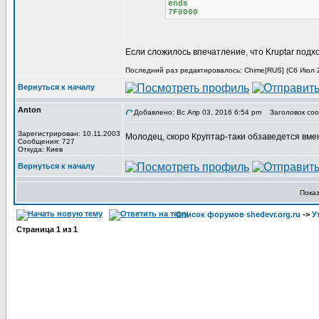
ends
7F0000
Если сложилось впечатление, что Kruptar подх
Последний раз редактировалось: Chime[RUS] (Сб Июл 29
Вернуться к началу
Anton
Добавлено: Вс Апр 03, 2016 6:54 pm
Заголовок соо
Зарегистрирован: 10.11.2003
Молодец, скоро Круптар-таки обзаведется вме
Сообщения: 727
Откуда: Киев
Вернуться к началу
Пока
Список форумов shedevr.org.ru
->
У
Страница
1
из
1