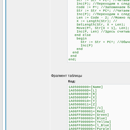
Str := Str + PC^; //Читаем
Inc(P); //Переходим к следу
Code := P^; //Запоминаем бай
Str := Str + PC^; //Читаем б
Inc(P); //Переходим к след
Len := Code - 2; //Можно проч
X := Length(Str); //
SetLength(Str, X + Len);
Move(P^, Str[X + 1], Len);
Inc(P, Len) //Здесь считывае
end else
begin
Str := Str + PC^; //Обычное 
Inc(P)
end
end
end
end;
Фрагмент таблицы
Код:
1A05000000=[Name]
1A0500000D=[L]
1A0500000E=[R]
1A0500000F=[X]
1A05000010=[Y]
1A05000011=[Z]
1A06FF000000=[/c]
1A06FF000001=[Red]
1A06FF000002=[Green]
1A06FF000003=[Blue]
1A06FF000004=[Yellow]
1A06FF000005=[l_Blue]
1A06FF000006=[Purple]