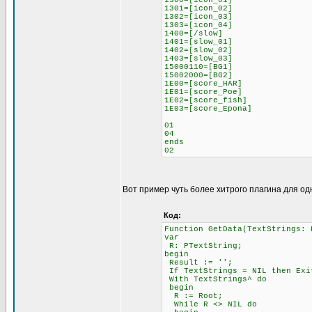
1300=[icon_01]
1301=[icon_02]
1302=[icon_03]
1303=[icon_04]
1400=[/slow]
1401=[slow_01]
1402=[slow_02]
1403=[slow_03]
15000110=[BG1]
15002000=[BG2]
1E00=[score_HAR]
1E01=[score_Poe]
1E02=[score_fish]
1E03=[score_Epona]
01
04
ends
02
Вот пример чуть более хитрого плагина для од
Код:
Function GetData(TextStrings: 
var
R: PTextString;
begin
Result := '';
If TextStrings = NIL then Exi
With TextStrings^ do
begin
R := Root;
While R <> NIL do