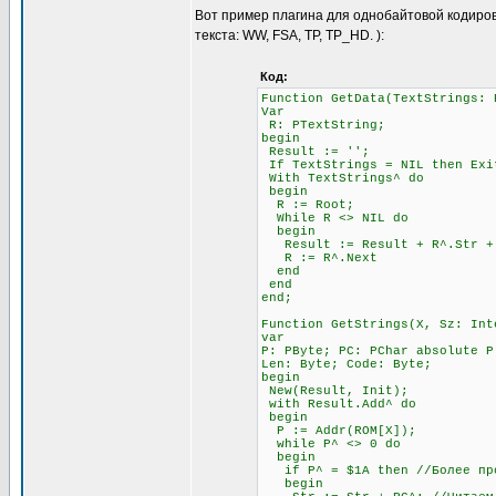
Вот пример плагина для однобайтовой кодиров
текста: WW, FSA, TP, TP_HD. ):
Код:
Function GetData(TextStrings: 
Var
R: PTextString;
begin
Result := '';
If TextStrings = NIL then Exi
With TextStrings^ do
begin
R := Root;
While R <> NIL do
begin
Result := Result + R^.Str + #
R := R^.Next
end
end
end;
Function GetStrings(X, Sz: Int
var
P: PByte; PC: PChar absolute P
Len: Byte; Code: Byte;
begin
New(Result, Init);
with Result.Add^ do
begin
P := Addr(ROM[X]);
while P^ <> 0 do
begin
if P^ = $1A then //Более прод
begin