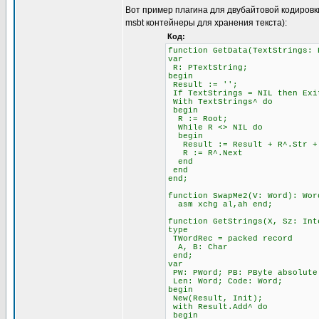
Вот пример плагина для двубайтовой кодировк
msbt контейнеры для хранения текста):
Код:
function GetData(TextStrings: 
var
R: PTextString;
begin
Result := '';
If TextStrings = NIL then Exi
With TextStrings^ do
begin
R := Root;
While R <> NIL do
begin
Result := Result + R^.Str + 
R := R^.Next
end
end
end;
function SwapMe2(V: Word): Wor
asm xchg al,ah end;
function GetStrings(X, Sz: Int
type
TWordRec = packed record
A, B: Char
end;
var
PW: PWord; PB: PByte absolute
Len: Word; Code: Word;
begin
New(Result, Init);
with Result.Add^ do
begin