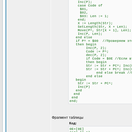
Inc(P);
case Code of
$01,
$02,
$03: Len := 1;
end;
X := Length(Str);
SetLength(Str, X + Len);
Move(P^, Str[X + 1], Len);
Inc(P, Len);
end else
if P^ = $00 //Проверяем это
then begin
Inc(P, 2);
Code := P^;
dec(P, 2);
if Code = $0E //Если второй
then begin
Str := Str + PC^; Inc(
Str := Str + PC^; Inc(
end else break //Если не
end else
begin
Str := Str + PC^;
Inc(P)
end
end
end
end;
Фрагмент таблицы
Код:
0E=[0E]