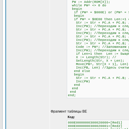
PW := Addr(ROM[X]);
while PW^ <> 0 do
begin
if (PW^ = $000E) or (PW^ = $0
begin
if PW^ = $0E00 then Len:=1 el
Str := Str + PC.A + PC.B; //
Inc(PW); //Переходим к след
Str := Str + PC.A + PC.B; //
Inc(PW); //Переходим к след
Str := Str + PC.A + PC.B; //
Inc(PW); //Переходим к след
Str := Str + PC.A + PC.B; // 
Code := PW^; //Запоминаем раз
Inc(PW); //Переходим к след
if Len=1 then Len := SwapMe2
X := Length(Str); //
SetLength(Str, X + Len);
Move(PB^, Str[X + 1], Len)
Inc(PB, Len) //Здесь считыва
end else
begin
Str := Str + PC.A + PC.B; //О
Inc(PW)
end
end
end
end;
Фрагмент таблицы BE
Код:
000E0000000300020000=[Red1]
000E0000000300020001=[Red2]