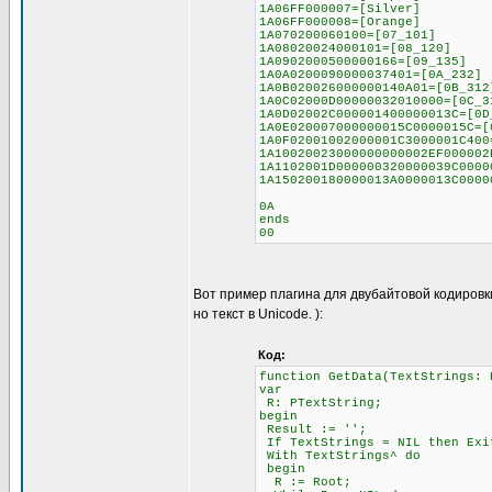
1A06FF000007=[Silver]
1A06FF000008=[Orange]
1A070200060100=[07_101]
1A08020024000101=[08_120]
1A0902000500000166=[09_135]
1A0A0200090000037401=[0A_232]
1A0B020026000000140A01=[0B_312
1A0C02000D00000032010000=[0C_3
1A0D02002C000001400000013C=[0D
1A0E020007000000015C0000015C=[
1A0F02001002000001C3000001C400
1A10020023000000000002EF000002
1A1102001D000000320000039C0000
1A150200180000013A0000013C0000
0A
ends
00
Вот пример плагина для двубайтовой кодировк
но текст в Unicode. ):
Код:
function GetData(TextStrings: 
var
R: PTextString;
begin
Result := '';
If TextStrings = NIL then Exi
With TextStrings^ do
begin
R := Root;