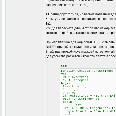
Единственным недостатком подобных плагинов 
извлечению\вставке текста. )
+ Плагин другого типа, но весьма полезный для
Хоть тут и не запаковка, но читается в проект 
1в1.
P.S. Для пересчёта длины строк, что находится
текстового файла, а как это внести в плагин ра
Пример плагина для кодировки UTF-8 с выравни
OoT3D, при той же кодировке и системе кодов,
В таблице продублируем каждый встреченный 
Для удобства расчётов и красоты текста в про
Код:
Function GetData(TextStrings: 
Var
R: PTextString;
I, J: integer;
begin
Result := '';
I := 1; \\ Счётчи
J := 0; \\ Счётч
If TextStrings = NIL then Exi
With TextStrings^ do
begin
R := Root;
While R <NIL> Length(Str)
begin Result := Result + #12
end;