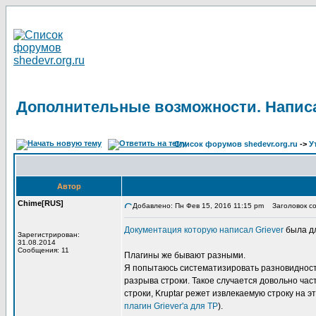
Дополнительные возможности. Написа
Список форумов shedevr.org.ru
->
У
Автор
Chime[RUS]
Добавлено: Пн Фев 15, 2016 11:15 pm
Заголовок со
Документация которую написал Griever
была дл
Зарегистрирован:
31.08.2014
Сообщения: 11
Плагины же бывают разными.
Я попытаюсь систематизировать разновидность
разрыва строки. Такое случается довольно част
строки, Kruptar режет извлекаемую строку на 
плагин Griever'а для TP
).