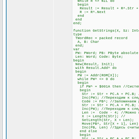
While R <> NIL do
begin
Result := Result + R^.Str + #
R := R^.Next
end
end
end;
function GetStrings(X, Sz: Int
type
TWordRec = packed record
A, B: Char
end;
var
PW: PWord; PB: PByte absolute
Len: Word; Code: Byte;
begin
New(Result, Init);
with Result.Add^ do
begin
PW := Addr(ROM[X]);
while PW^ <> 0 do
begin
if PW^ = $001A then //Система
begin
Str := Str + PC.A + PC.B; //
Inc(PW); //Переходим к след
Code := PB^; //Запоминаем раз
Str := Str + PC.A + PC.B; //
Inc(PW); //Переходим к след
Len := Code - 4; //Можно про
X := Length(Str); //
SetLength(Str, X + Len);
Move(PB^, Str[X + 1], Len)
Inc(PB, Len) //Здесь считыва
end else
begin
Str := Str + PC.A + PC.B; //О