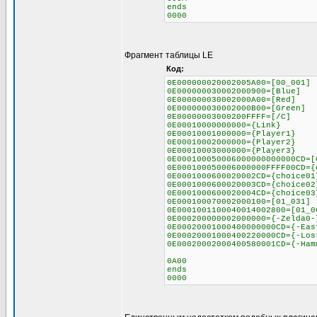
ends
0000
Фрагмент таблицы LE
Код:
0E000000020002005A00=[00_001]
0E000000030002000900=[Blue]
0E000000030002000A00=[Red]
0E000000030002000B00=[Green]
0E00000003000200FFFF=[/C]
0E00010000000000={Link}
0E00010001000000={Player1}
0E00010002000000={Player2}
0E00010003000000={Player3}
0E000100050006000000000000CD=[
0E000100050006000000FFFF00CD={
0E0001000600020002CD={choice01
0E0001000600020003CD={choice02
0E0001000600020004CD={choice03
0E000100070002000100=[01_031]
0E0001001100040014002800=[01_0
0E000200000002000000={-Zelda0-
0E00020001000400000000CD={-Eas
0E00020001000400220000CD={-Los
0E00020002000400580001CD={-Ham
0A00
ends
0000