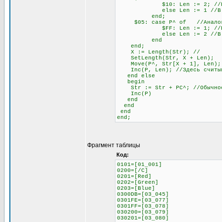
$10: Len := 2; //Если сле
else Len := 1 //В любо
end;
$05: case P^ of //Аналогич
$FF: Len := 1; //Если сле
else Len := 2 //В любо
end
end;
X := Length(Str); //
SetLength(Str, X + Len);
Move(P^, Str[X + 1], Len);
Inc(P, Len); //Здесь считыва
end else
begin
Str := Str + PC^; //Обычное 
Inc(P)
end
end
end
end;
Фрагмент таблицы
Код:
0101=[01_001]
0200=[/C]
0201=[Red]
0202=[Green]
0203=[Blue]
0300DB=[03_045]
0301FE=[03_077]
0301FF=[03_078]
030200=[03_079]
030201=[03_080]