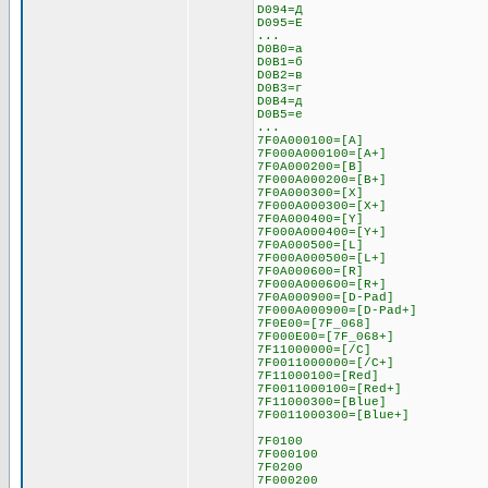
D094=Д
D095=Е
...
D0B0=а
D0B1=б
D0B2=в
D0B3=г
D0B4=д
D0B5=е
...
7F0A000100=[A]
7F000A000100=[A+]
7F0A000200=[B]
7F000A000200=[B+]
7F0A000300=[X]
7F000A000300=[X+]
7F0A000400=[Y]
7F000A000400=[Y+]
7F0A000500=[L]
7F000A000500=[L+]
7F0A000600=[R]
7F000A000600=[R+]
7F0A000900=[D-Pad]
7F000A000900=[D-Pad+]
7F0E00=[7F_068]
7F000E00=[7F_068+]
7F11000000=[/C]
7F0011000000=[/C+]
7F11000100=[Red]
7F0011000100=[Red+]
7F11000300=[Blue]
7F0011000300=[Blue+]
7F0100
7F000100
7F0200
7F000200