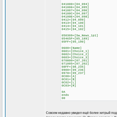
041000=[04_094]
041006=[04_095]
041007=[04_096]
04100C=[04_097]
04100E=[04_098]
0412=[04_099]
0413=[04_100]
0414=[04_101]
0415=[04_102]
050309=[Sw_News_1p1]
05465F=[05_189]
05FF=[05_190]
0600=[Name]
0601=[Choice_1]
0602=[Choice_2]
0603=[Choice_3]
070800=[07_201]
071005=[07_202]
08FF=[08_235]
0900=[09_236]
0978=[09_237]
0C00=[A]
0C01=[B]
0C02=[L]
0C03=[R]
0A
ends
00
Совсем недавно увидел ещё более хитрый подход