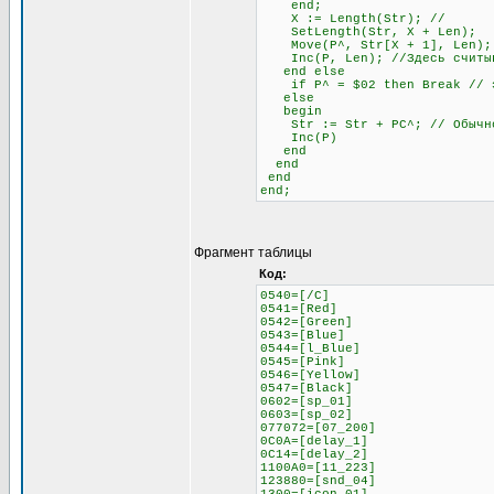
end;
X := Length(Str); //
SetLength(Str, X + Len);
Move(P^, Str[X + 1], Len);
Inc(P, Len); //Здесь считыва
end else
if P^ = $02 then Break // это
else
begin
Str := Str + PC^; // Обычное
Inc(P)
end
end
end
end;
Фрагмент таблицы
Код:
0540=[/C]
0541=[Red]
0542=[Green]
0543=[Blue]
0544=[l_Blue]
0545=[Pink]
0546=[Yellow]
0547=[Black]
0602=[sp_01]
0603=[sp_02]
077072=[07_200]
0C0A=[delay_1]
0C14=[delay_2]
1100A0=[11_223]
123880=[snd_04]