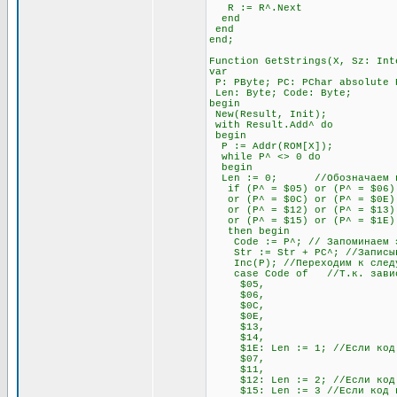
R := R^.Next
end
end
end;
Function GetStrings(X, Sz: Int
var
P: PByte; PC: PChar absolute 
Len: Byte; Code: Byte;
begin
New(Result, Init);
with Result.Add^ do
begin
P := Addr(ROM[X]);
while P^ <> 0 do
begin
Len := 0; //Обозначаем пере
if (P^ = $05) or (P^ = $06) o
or (P^ = $0C) or (P^ = $0E) o
or (P^ = $12) or (P^ = $13) 
or (P^ = $15) or (P^ = $1E)
then begin
Code := P^; // Запоминаем э
Str := Str + PC^; //Записывае
Inc(P); //Переходим к след
case Code of //Т.к. зависимо
$05,
$06,
$0C,
$0E,
$13,
$14,
$1E: Len := 1; //Если код нач
$07,
$11,
$12: Len := 2; //Если код нач
$15: Len := 3 //Если код нач