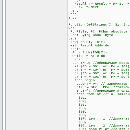
begin
Result := Result + R^.Str + #
R := R^.Next
end
end
end;
Function GetStrings(X, Sz: Int
var
P: PByte; PC: PChar absolute 
Len: Byte; Code: Byte;
begin
New(Result, Init);
with Result.Add^ do
begin
P := Addr(ROM[X]);
while P^ <> 0 do
begin
Len := 0; //Обозначаем переме
if (P^ = $01) or (P^ = $02) 
or (P^ = $04) or (P^ = $05) o
or (P^ = $07) or (P^ = $08) 
or (P^ = $0C) or (P^ = $0F)
then begin
Code := P^; // Запоминаем п
Str := Str + PC^; //Записыва
Inc(P); //Переходим к след
case Code of //Т.к. зависимос
$01,
$02,
$06,
$08,
$09,
$0C,
$0F: Len := 1; //Длина этих 
$03,
$07: Len := 2; //Длина этих 
$04: case P^ of //А вот если