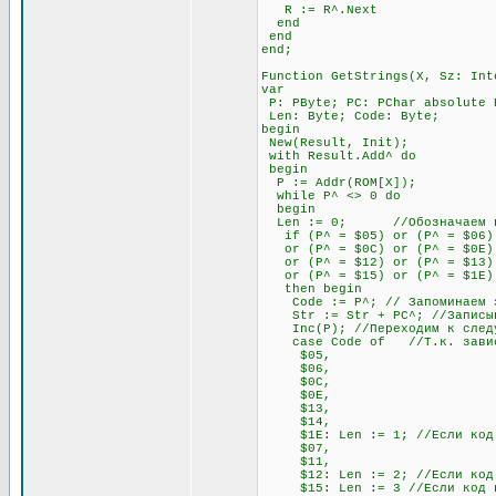
R := R^.Next
end
end
end;
Function GetStrings(X, Sz: Int
var
P: PByte; PC: PChar absolute 
Len: Byte; Code: Byte;
begin
New(Result, Init);
with Result.Add^ do
begin
P := Addr(ROM[X]);
while P^ <> 0 do
begin
Len := 0; //Обозначаем пере
if (P^ = $05) or (P^ = $06) o
or (P^ = $0C) or (P^ = $0E) o
or (P^ = $12) or (P^ = $13) 
or (P^ = $15) or (P^ = $1E)
then begin
Code := P^; // Запоминаем э
Str := Str + PC^; //Записывае
Inc(P); //Переходим к след
case Code of //Т.к. зависимо
$05,
$06,
$0C,
$0E,
$13,
$14,
$1E: Len := 1; //Если код нач
$07,
$11,
$12: Len := 2; //Если код нач
$15: Len := 3 //Если код нач