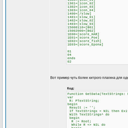
1300=[icon_01]
1301=[icon_02]
1302=[icon_03]
1303=[icon_04]
1400=[/slow]
1401=[slow_01]
1402=[slow_02]
1403=[slow_03]
15000110=[BG1]
15002000=[BG2]
1E00=[score_HAR]
1E01=[score_Poe]
1E02=[score_fish]
1E03=[score_Epona]
01
04
ends
02
Вот пример чуть более хитрого плагина для од
Код:
Function GetData(TextStrings: 
var
R: PTextString;
begin
Result := '';
If TextStrings = NIL then Exi
With TextStrings^ do
begin
R := Root;
While R <> NIL do