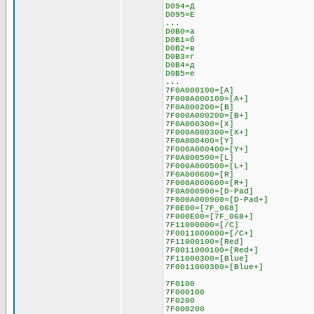
D094=Д
D095=Е
...
D0B0=а
D0B1=б
D0B2=в
D0B3=г
D0B4=д
D0B5=е
...
7F0A000100=[A]
7F000A000100=[A+]
7F0A000200=[B]
7F000A000200=[B+]
7F0A000300=[X]
7F000A000300=[X+]
7F0A000400=[Y]
7F000A000400=[Y+]
7F0A000500=[L]
7F000A000500=[L+]
7F0A000600=[R]
7F000A000600=[R+]
7F0A000900=[D-Pad]
7F000A000900=[D-Pad+]
7F0E00=[7F_068]
7F000E00=[7F_068+]
7F11000000=[/C]
7F0011000000=[/C+]
7F11000100=[Red]
7F0011000100=[Red+]
7F11000300=[Blue]
7F0011000300=[Blue+]
7F0100
7F000100
7F0200
7F000200