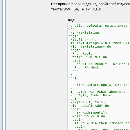
Вот пример плагина для однобайтовой кодиров
текста: WW, FSA, TP, TP_HD. ):
Код:
Function GetData(TextStrings: 
Var
R: PTextString;
begin
Result := '';
If TextStrings = NIL then Exi
With TextStrings^ do
begin
R := Root;
While R <> NIL do
begin
Result := Result + R^.Str + #
R := R^.Next
end
end
end;
Function GetStrings(X, Sz: Int
var
P: PByte; PC: PChar absolute P
Len: Byte; Code: Byte;
begin
New(Result, Init);
with Result.Add^ do
begin
P := Addr(ROM[X]);
while P^ <> 0 do
begin
if P^ = $1A then //Более прод
begin