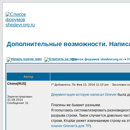
Дополнительные возможности. Написа
Список форумов shedevr.org.ru
->
У
Автор
Chime[RUS]
Добавлено: Пн Фев 15, 2016 11:15 pm
Заголовок со
Документация которую написал Griever
была дл
Зарегистрирован:
31.08.2014
Сообщения: 11
Плагины же бывают разными.
Я попытаюсь систематизировать разновидность
разрыва строки. Такое случается довольно част
строки, Kruptar режет извлекаемую строку на 
плагин Griever'а для TP
).