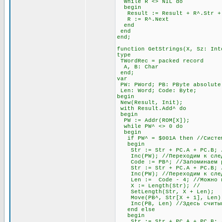
While R <> NIL do
begin
Result := Result + R^.Str + #
R := R^.Next
end
end
end;
function GetStrings(X, Sz: Int
type
TWordRec = packed record
A, B: Char
end;
var
PW: PWord; PB: PByte absolute
Len: Word; Code: Byte;
begin
New(Result, Init);
with Result.Add^ do
begin
PW := Addr(ROM[X]);
while PW^ <> 0 do
begin
if PW^ = $001A then //Система
begin
Str := Str + PC.A + PC.B; //
Inc(PW); //Переходим к след
Code := PB^; //Запоминаем раз
Str := Str + PC.A + PC.B; //
Inc(PW); //Переходим к след
Len := Code - 4; //Можно про
X := Length(Str); //
SetLength(Str, X + Len);
Move(PB^, Str[X + 1], Len)
Inc(PB, Len) //Здесь считыва
end else
begin
Str := Str + PC.A + PC.B; //О