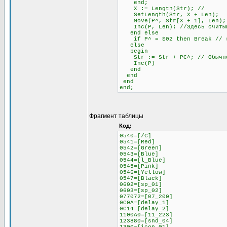
end;
X := Length(Str); //
SetLength(Str, X + Len);
Move(P^, Str[X + 1], Len);
Inc(P, Len); //Здесь считыва
end else
if P^ = $02 then Break // это
else
begin
Str := Str + PC^; // Обычное
Inc(P)
end
end
end
end;
Фрагмент таблицы
Код:
0540=[/C]
0541=[Red]
0542=[Green]
0543=[Blue]
0544=[l_Blue]
0545=[Pink]
0546=[Yellow]
0547=[Black]
0602=[sp_01]
0603=[sp_02]
077072=[07_200]
0C0A=[delay_1]
0C14=[delay_2]
1100A0=[11_223]
123880=[snd_04]