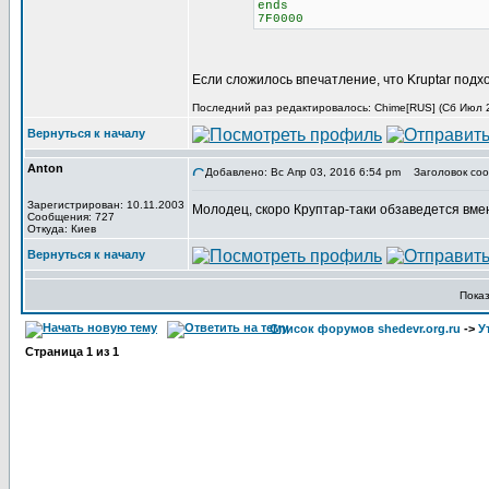
ends
7F0000
Если сложилось впечатление, что Kruptar подх
Последний раз редактировалось: Chime[RUS] (Сб Июл 29
Вернуться к началу
Anton
Добавлено: Вс Апр 03, 2016 6:54 pm
Заголовок соо
Зарегистрирован: 10.11.2003
Молодец, скоро Круптар-таки обзаведется вме
Сообщения: 727
Откуда: Киев
Вернуться к началу
Пока
Список форумов shedevr.org.ru
->
У
Страница
1
из
1