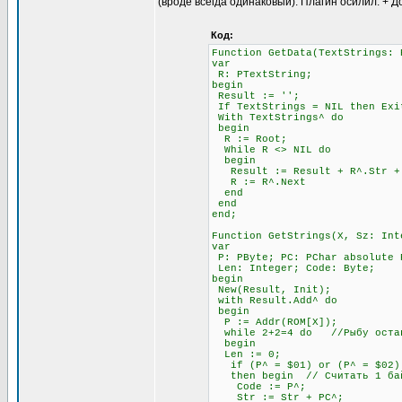
(вроде всегда одинаковый). Плагин осилил. + Д
Код:
Function GetData(TextStrings: 
var
R: PTextString;
begin
Result := '';
If TextStrings = NIL then Exi
With TextStrings^ do
begin
R := Root;
While R <> NIL do
begin
Result := Result + R^.Str + #
R := R^.Next
end
end
end;
Function GetStrings(X, Sz: Int
var
P: PByte; PC: PChar absolute 
Len: Integer; Code: Byte;
begin
New(Result, Init);
with Result.Add^ do
begin
P := Addr(ROM[X]);
while 2+2=4 do //Рыбу остав
begin
Len := 0;
if (P^ = $01) or (P^ = $02) 
then begin // Считать 1 бай
Code := P^;
Str := Str + PC^;