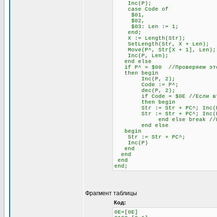
Inc(P);
case Code of
$01,
$02,
$03: Len := 1;
end;
X := Length(Str);
SetLength(Str, X + Len);
Move(P^, Str[X + 1], Len);
Inc(P, Len);
end else
if P^ = $00 //Проверяем это
then begin
Inc(P, 2);
Code := P^;
dec(P, 2);
if Code = $0E //Если второй
then begin
Str := Str + PC^; Inc(
Str := Str + PC^; Inc(
end else break //Если не
end else
begin
Str := Str + PC^;
Inc(P)
end
end
end
end;
Фрагмент таблицы
Код:
0E=[0E]