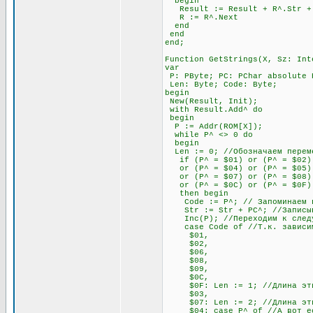
begin
Result := Result + R^.Str + #
R := R^.Next
end
end
end;
Function GetStrings(X, Sz: Int
var
P: PByte; PC: PChar absolute 
Len: Byte; Code: Byte;
begin
New(Result, Init);
with Result.Add^ do
begin
P := Addr(ROM[X]);
while P^ <> 0 do
begin
Len := 0; //Обозначаем переме
if (P^ = $01) or (P^ = $02) 
or (P^ = $04) or (P^ = $05) o
or (P^ = $07) or (P^ = $08) 
or (P^ = $0C) or (P^ = $0F)
then begin
Code := P^; // Запоминаем п
Str := Str + PC^; //Записыва
Inc(P); //Переходим к след
case Code of //Т.к. зависимос
$01,
$02,
$06,
$08,
$09,
$0C,
$0F: Len := 1; //Длина этих 
$03,
$07: Len := 2; //Длина этих 
$04: case P^ of //А вот если