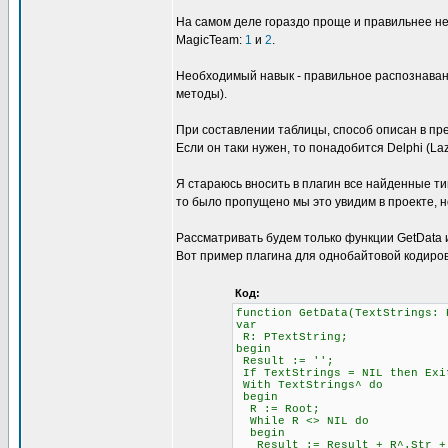
На самом деле гораздо проще и правильнее не
MagicTeam:
1
и
2
.
Необходимый навык - правильное распознавани
методы).
При составлении таблицы, способ описан в пре
Если он таки нужен, то понадобится Delphi (L
Я стараюсь вносить в плагин все найденные ти
то было пропущено мы это увидим в проекте, н
Рассматривать будем только функции GetData и 
Вот пример плагина для однобайтовой кодиров
Код:
function GetData(TextStrings: 
var
R: PTextString;
begin
Result := '';
If TextStrings = NIL then Exi
With TextStrings^ do
begin
R := Root;
While R <> NIL do
begin
Result := Result + R^.Str + #