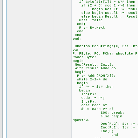
if Byte(Str[I]) = $7F t
if (I + J) mod 2 <>0 
begin Result := Result + Ch
else begin Result := Result +
else begin Result := Result 
until false \\ Всё э
end;
R := R^.Next
end
end
end;
Function GetStrings(X, Sz: Int
var
P: PByte; PC: PChar absolute P
Code: Byte;
begin
New(Result, Init);
with Result.Add^ do
begin
P := Addr(ROM[X]);
while 2+2=4 do \\ П
begin
if P^ = $7F then \\ Ес
begin
Inc(P); \\ Посмо
Code := P^;
Inc(P);
case Code of
$00: case P^ of \
$00: break; \\ А за 
else begin \\ Если за 
прочтём.
Dec(P,2); Str := Str
Inc(P,2); Str := Str
Inc(P)
end