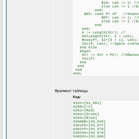
$10: Len := 2; //Если сле
else Len := 1 //В любо
end;
$05: case P^ of //Аналогич
$FF: Len := 1; //Если сле
else Len := 2 //В любо
end
end;
X := Length(Str); //
SetLength(Str, X + Len);
Move(P^, Str[X + 1], Len);
Inc(P, Len); //Здесь считыва
end else
begin
Str := Str + PC^; //Обычное 
Inc(P)
end
end
end
end;
Фрагмент таблицы
Код:
0101=[01_001]
0200=[/C]
0201=[Red]
0202=[Green]
0203=[Blue]
0300DB=[03_045]
0301FE=[03_077]
0301FF=[03_078]
030200=[03_079]
030201=[03_080]