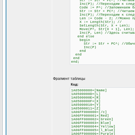
Str := Str + PC^; //Читаем
Inc(P); //Переходим к следу
Code := P^; //Запоминаем бай
Str := Str + PC^; //Читаем б
Inc(P); //Переходим к след
Len := Code - 2; //Можно проч
X := Length(Str); //
SetLength(Str, X + Len);
Move(P^, Str[X + 1], Len);
Inc(P, Len) //Здесь считывае
end else
begin
Str := Str + PC^; //Обычное 
Inc(P)
end
end
end
end;
Фрагмент таблицы
Код:
1A05000000=[Name]
1A0500000D=[L]
1A0500000E=[R]
1A0500000F=[X]
1A05000010=[Y]
1A05000011=[Z]
1A06FF000000=[/c]
1A06FF000001=[Red]
1A06FF000002=[Green]
1A06FF000003=[Blue]
1A06FF000004=[Yellow]
1A06FF000005=[l_Blue]
1A06FF000006=[Purple]