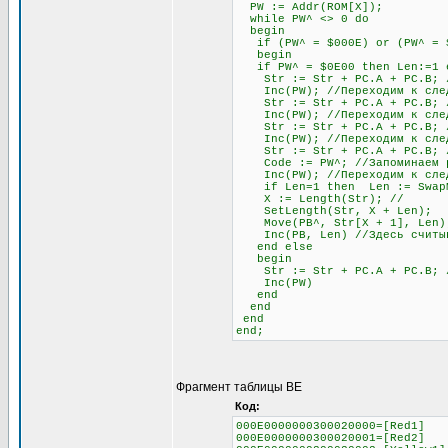
PW := Addr(ROM[X]);
while PW^ <> 0 do
begin
if (PW^ = $000E) or (PW^ = $0
begin
if PW^ = $0E00 then Len:=1 el
Str := Str + PC.A + PC.B; //
Inc(PW); //Переходим к след
Str := Str + PC.A + PC.B; //
Inc(PW); //Переходим к след
Str := Str + PC.A + PC.B; //
Inc(PW); //Переходим к след
Str := Str + PC.A + PC.B; // 
Code := PW^; //Запоминаем раз
Inc(PW); //Переходим к след
if Len=1 then Len := SwapMe2
X := Length(Str); //
SetLength(Str, X + Len);
Move(PB^, Str[X + 1], Len)
Inc(PB, Len) //Здесь считыва
end else
begin
Str := Str + PC.A + PC.B; //О
Inc(PW)
end
end
end
end;
Фрагмент таблицы BE
Код:
000E0000000300020000=[Red1]
000E0000000300020001=[Red2]