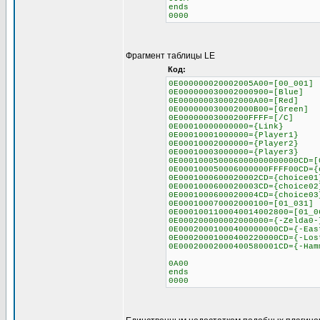
ends
0000
Фрагмент таблицы LE
Код:
0E000000020002005A00=[00_001]
0E000000030002000900=[Blue]
0E000000030002000A00=[Red]
0E000000030002000B00=[Green]
0E00000003000200FFFF=[/C]
0E00010000000000={Link}
0E00010001000000={Player1}
0E00010002000000={Player2}
0E00010003000000={Player3}
0E000100050006000000000000CD=[
0E000100050006000000FFFF00CD={
0E0001000600020002CD={choice01
0E0001000600020003CD={choice02
0E0001000600020004CD={choice03
0E000100070002000100=[01_031]
0E0001001100040014002800=[01_0
0E000200000002000000={-Zelda0-
0E00020001000400000000CD={-Eas
0E00020001000400220000CD={-Los
0E00020002000400580001CD={-Ham
0A00
ends
0000