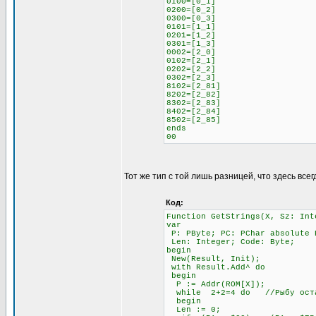
0100=[0_1]
0200=[0_2]
0300=[0_3]
0101=[1_1]
0201=[1_2]
0301=[1_3]
0002=[2_0]
0102=[2_1]
0202=[2_2]
0302=[2_3]
8102=[2_81]
8202=[2_82]
8302=[2_83]
8402=[2_84]
8502=[2_85]
ends
00
Тот же тип с той лишь разницей, что здесь всег
Код:
Function GetStrings(X, Sz: Int
var
P: PByte; PC: PChar absolute 
Len: Integer; Code: Byte;
begin
New(Result, Init);
with Result.Add^ do
begin
P := Addr(ROM[X]);
while 2+2=4 do //Рыбу остав
begin
Len := 0;