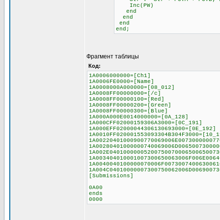
Inc(PW)
end
end
end
end;
Фрагмент таблицы
Код:
1A0006000000=[Ch1]
1A0006FE0000=[Name]
1A0008000A000000=[08_012]
1A0008FF00000000=[/c]
1A0008FF00000100=[Red]
1A0008FF00000200=[Green]
1A0008FF00000300=[Blue]
1A000A000E0014000000=[0A_128]
1A000CFF02000159306A3000=[0C_191]
1A000EFF02000044306130693000=[0E_192]
1A0010FF020001553093304B304F3000=[10_1
1A00220401000900770069006E007300000077
1A00280401000000740069006D006500730000
1A002E04010000005200750070006500650073
1A003404010001007300650063006F006E0064
1A0040040100000070006F0073007400630061
1A004C04010000007300750062006D00690073
[Submissions]
0A00
ends
0000