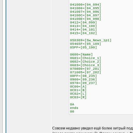
041000=[04_094]
041006=[04_095]
041007=[04_096]
04100C=[04_097]
04100E=[04_098]
0412=[04_099]
0413=[04_100]
0414=[04_101]
0415=[04_102]
050309=[Sw_News_1p1]
05465F=[05_189]
05FF=[05_190]
0600=[Name]
0601=[Choice_1]
0602=[Choice_2]
0603=[Choice_3]
070800=[07_201]
071005=[07_202]
08FF=[08_235]
0900=[09_236]
0978=[09_237]
0C00=[A]
0C01=[B]
0C02=[L]
0C03=[R]
0A
ends
00
Совсем недавно увидел ещё более хитрый подход