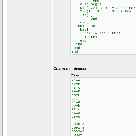
end;
else begin \\ 
Dec(P,2); Str := Str + 
Inc(P); Str := Str + PC^;
Inc(P)
end
end;
end else \\ Если н
begin
Str := Str + PC^;
Inc(P)
end
end
end
end;
Фрагмент таблицы
Код:
41=A
42=B
43=C
44=D
45=E
...
61=a
62=b
63=c
64=d
65=e
...
D090=А
D091=Б
D092=В
D093=Г