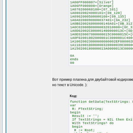
1A06FF000007=[Silver]
1A06FF000008=[Orange]
1A070200060100=[07_101]
1A08020024000101=[08_120]
1A0902000500000166=[09_135]
1A0A0200090000037401=[0A_232]
1A0B020026000000140A01=[0B_312
1A0C02000D00000032010000=[0C_3
1A0D02002C000001400000013C=[0D
1A0E020007000000015C0000015C=[
1A0F02001002000001C3000001C400
1A10020023000000000002EF000002
1A1102001D000000320000039C0000
1A150200180000013A0000013C0000
0A
ends
00
Вот пример плагина для двубайтовой кодировк
но текст в Unicode. ):
Код:
function GetData(TextStrings: 
var
R: PTextString;
begin
Result := '';
If TextStrings = NIL then Exi
With TextStrings^ do
begin
R := Root;