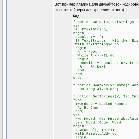
Вот пример плагина для двубайтовой кодировк
msbt контейнеры для хранения текста):
Код:
function GetData(TextStrings: 
var
R: PTextString;
begin
Result := '';
If TextStrings = NIL then Exi
With TextStrings^ do
begin
R := Root;
While R <> NIL do
begin
Result := Result + R^.Str + 
R := R^.Next
end
end
end;
function SwapMe2(V: Word): Wor
asm xchg al,ah end;
function GetStrings(X, Sz: Int
type
TWordRec = packed record
A, B: Char
end;
var
PW: PWord; PB: PByte absolute
Len: Word; Code: Word;
begin
New(Result, Init);
with Result.Add^ do
begin