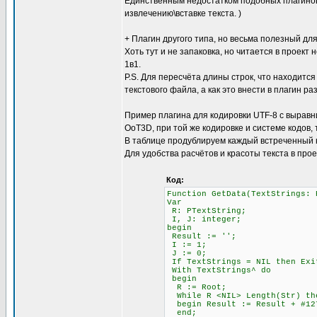
Единственным недостатком подобных плагинов 
извлечению\вставке текста. )
+ Плагин другого типа, но весьма полезный для
Хоть тут и не запаковка, но читается в проект 
1в1.
P.S. Для пересчёта длины строк, что находится
текстового файла, а как это внести в плагин ра
Пример плагина для кодировки UTF-8 с выравни
OoT3D, при той же кодировке и системе кодов,
В таблице продублируем каждый встреченный 
Для удобства расчётов и красоты текста в про
Код:
Function GetData(TextStrings: 
Var
R: PTextString;
I, J: integer;
begin
Result := '';
I := 1; \\ Счётчи
J := 0; \\ Счётч
If TextStrings = NIL then Exi
With TextStrings^ do
begin
R := Root;
While R <NIL> Length(Str)
begin Result := Result + #12
end;