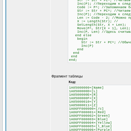
Str := Str + PC^; //Читаем
Inc(P); //Переходим к следу
Code := P^; //Запоминаем бай
Str := Str + PC^; //Читаем б
Inc(P); //Переходим к след
Len := Code - 2; //Можно проч
X := Length(Str); //
SetLength(Str, X + Len);
Move(P^, Str[X + 1], Len);
Inc(P, Len) //Здесь считывае
end else
begin
Str := Str + PC^; //Обычное 
Inc(P)
end
end
end
end;
Фрагмент таблицы
Код:
1A05000000=[Name]
1A0500000D=[L]
1A0500000E=[R]
1A0500000F=[X]
1A05000010=[Y]
1A05000011=[Z]
1A06FF000000=[/c]
1A06FF000001=[Red]
1A06FF000002=[Green]
1A06FF000003=[Blue]
1A06FF000004=[Yellow]
1A06FF000005=[l_Blue]
1A06FF000006=[Purple]