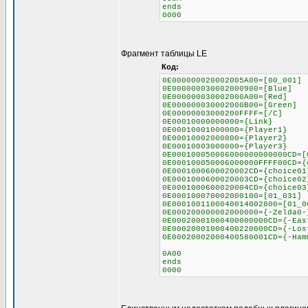
ends
0000
Фрагмент таблицы LE
Код:
0E000000020002005A00=[00_001]
0E000000030002000900=[Blue]
0E000000030002000A00=[Red]
0E000000030002000B00=[Green]
0E00000003000200FFFF=[/C]
0E00010000000000={Link}
0E00010001000000={Player1}
0E00010002000000={Player2}
0E00010003000000={Player3}
0E000100050006000000000000CD=[
0E000100050006000000FFFF00CD={
0E0001000600020002CD={choice01
0E0001000600020003CD={choice02
0E0001000600020004CD={choice03
0E000100070002000100=[01_031]
0E0001001100040014002800=[01_0
0E000200000002000000={-Zelda0-
0E00020001000400000000CD={-Eas
0E00020001000400220000CD={-Los
0E00020002000400580001CD={-Ham
0A00
ends
0000