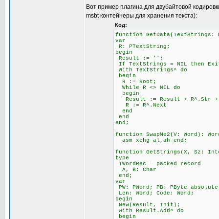
Вот пример плагина для двубайтовой кодировк
msbt контейнеры для хранения текста):
Код:
function GetData(TextStrings: 
var
R: PTextString;
begin
Result := '';
If TextStrings = NIL then Exi
With TextStrings^ do
begin
R := Root;
While R <> NIL do
begin
Result := Result + R^.Str + 
R := R^.Next
end
end
end;
function SwapMe2(V: Word): Wor
asm xchg al,ah end;
function GetStrings(X, Sz: Int
type
TWordRec = packed record
A, B: Char
end;
var
PW: PWord; PB: PByte absolute
Len: Word; Code: Word;
begin
New(Result, Init);
with Result.Add^ do
begin