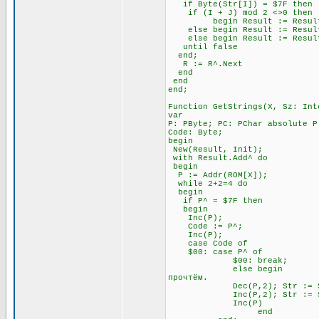
if Byte(Str[I]) = $7F t
if (I + J) mod 2 <>0 
begin Result := Result + Ch
else begin Result := Result +
else begin Result := Result 
until false \\ Всё э
end;
R := R^.Next
end
end
end;
Function GetStrings(X, Sz: Int
var
P: PByte; PC: PChar absolute P
Code: Byte;
begin
New(Result, Init);
with Result.Add^ do
begin
P := Addr(ROM[X]);
while 2+2=4 do \\ П
begin
if P^ = $7F then \\ Ес
begin
Inc(P); \\ Посмо
Code := P^;
Inc(P);
case Code of
$00: case P^ of \
$00: break; \\ А за 
else begin \\ Если за 
прочтём.
Dec(P,2); Str := Str
Inc(P,2); Str := Str
Inc(P)
end