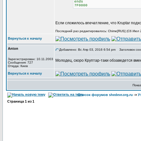
ends
7F0000
Если сложилось впечатление, что Kruptar подх
Последний раз редактировалось: Chime[RUS] (Сб Июл 29
Вернуться к началу
Anton
Добавлено: Вс Апр 03, 2016 6:54 pm
Заголовок соо
Зарегистрирован: 10.11.2003
Молодец, скоро Круптар-таки обзаведется вме
Сообщения: 727
Откуда: Киев
Вернуться к началу
Пока
Список форумов shedevr.org.ru
->
У
Страница
1
из
1