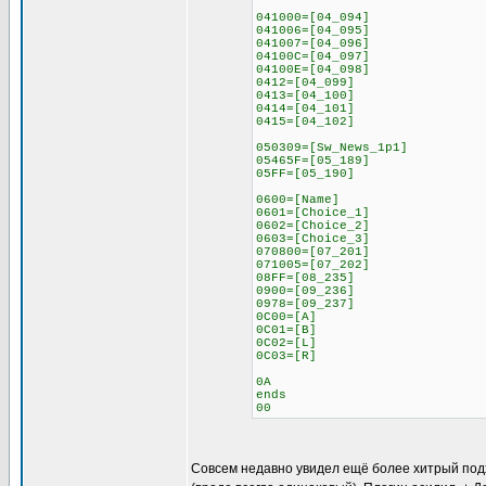
041000=[04_094]
041006=[04_095]
041007=[04_096]
04100C=[04_097]
04100E=[04_098]
0412=[04_099]
0413=[04_100]
0414=[04_101]
0415=[04_102]
050309=[Sw_News_1p1]
05465F=[05_189]
05FF=[05_190]
0600=[Name]
0601=[Choice_1]
0602=[Choice_2]
0603=[Choice_3]
070800=[07_201]
071005=[07_202]
08FF=[08_235]
0900=[09_236]
0978=[09_237]
0C00=[A]
0C01=[B]
0C02=[L]
0C03=[R]
0A
ends
00
Совсем недавно увидел ещё более хитрый подход