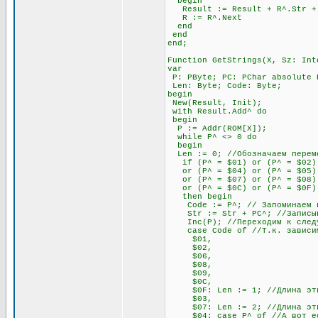
begin
Result := Result + R^.Str + #
R := R^.Next
end
end
end;
Function GetStrings(X, Sz: Int
var
P: PByte; PC: PChar absolute 
Len: Byte; Code: Byte;
begin
New(Result, Init);
with Result.Add^ do
begin
P := Addr(ROM[X]);
while P^ <> 0 do
begin
Len := 0; //Обозначаем переме
if (P^ = $01) or (P^ = $02) 
or (P^ = $04) or (P^ = $05) o
or (P^ = $07) or (P^ = $08) 
or (P^ = $0C) or (P^ = $0F)
then begin
Code := P^; // Запоминаем п
Str := Str + PC^; //Записыва
Inc(P); //Переходим к след
case Code of //Т.к. зависимос
$01,
$02,
$06,
$08,
$09,
$0C,
$0F: Len := 1; //Длина этих 
$03,
$07: Len := 2; //Длина этих 
$04: case P^ of //А вот если