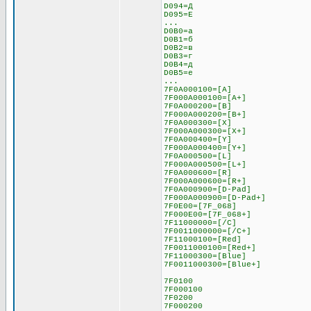
D094=Д
D095=Е
...
D0B0=а
D0B1=б
D0B2=в
D0B3=г
D0B4=д
D0B5=е
...
7F0A000100=[A]
7F000A000100=[A+]
7F0A000200=[B]
7F000A000200=[B+]
7F0A000300=[X]
7F000A000300=[X+]
7F0A000400=[Y]
7F000A000400=[Y+]
7F0A000500=[L]
7F000A000500=[L+]
7F0A000600=[R]
7F000A000600=[R+]
7F0A000900=[D-Pad]
7F000A000900=[D-Pad+]
7F0E00=[7F_068]
7F000E00=[7F_068+]
7F11000000=[/C]
7F0011000000=[/C+]
7F11000100=[Red]
7F0011000100=[Red+]
7F11000300=[Blue]
7F0011000300=[Blue+]
7F0100
7F000100
7F0200
7F000200