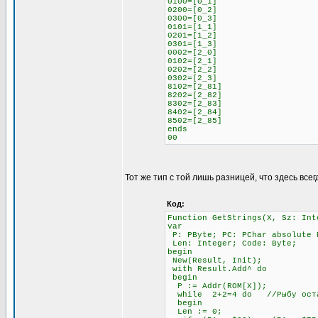
0100=[0_1]
0200=[0_2]
0300=[0_3]
0101=[1_1]
0201=[1_2]
0301=[1_3]
0002=[2_0]
0102=[2_1]
0202=[2_2]
0302=[2_3]
8102=[2_81]
8202=[2_82]
8302=[2_83]
8402=[2_84]
8502=[2_85]
ends
00
Тот же тип с той лишь разницей, что здесь всег
Код:
Function GetStrings(X, Sz: Int
var
P: PByte; PC: PChar absolute 
Len: Integer; Code: Byte;
begin
New(Result, Init);
with Result.Add^ do
begin
P := Addr(ROM[X]);
while 2+2=4 do //Рыбу остав
begin
Len := 0;