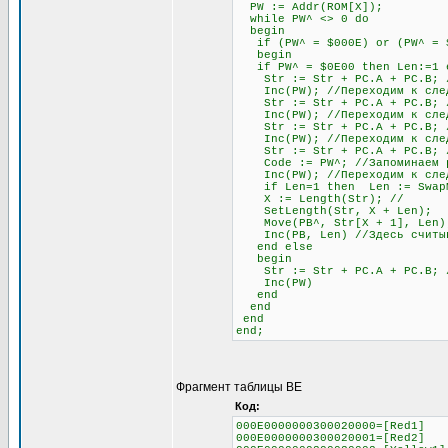
PW := Addr(ROM[X]);
while PW^ <> 0 do
begin
if (PW^ = $000E) or (PW^ = $0
begin
if PW^ = $0E00 then Len:=1 el
Str := Str + PC.A + PC.B; //
Inc(PW); //Переходим к след
Str := Str + PC.A + PC.B; //
Inc(PW); //Переходим к след
Str := Str + PC.A + PC.B; //
Inc(PW); //Переходим к след
Str := Str + PC.A + PC.B; // 
Code := PW^; //Запоминаем раз
Inc(PW); //Переходим к след
if Len=1 then Len := SwapMe2
X := Length(Str); //
SetLength(Str, X + Len);
Move(PB^, Str[X + 1], Len)
Inc(PB, Len) //Здесь считыва
end else
begin
Str := Str + PC.A + PC.B; //О
Inc(PW)
end
end
end
end;
Фрагмент таблицы BE
Код:
000E0000000300020000=[Red1]
000E0000000300020001=[Red2]