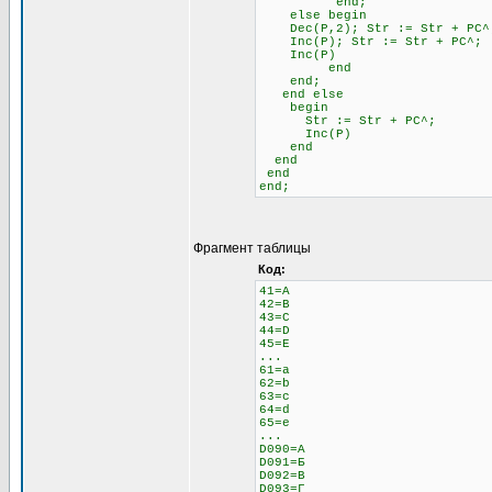
end;
else begin \\ 
Dec(P,2); Str := Str + 
Inc(P); Str := Str + PC^;
Inc(P)
end
end;
end else \\ Если н
begin
Str := Str + PC^;
Inc(P)
end
end
end
end;
Фрагмент таблицы
Код:
41=A
42=B
43=C
44=D
45=E
...
61=a
62=b
63=c
64=d
65=e
...
D090=А
D091=Б
D092=В
D093=Г