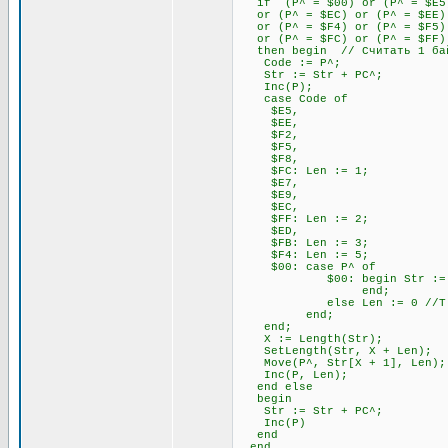
if (P^ = $00) or (P^ = $E5) 
or (P^ = $EC) or (P^ = $EE) 
or (P^ = $F4) or (P^ = $F5) 
or (P^ = $FC) or (P^ = $FF)
then begin // Считать 1 бай
Code := P^;
Str := Str + PC^;
Inc(P);
case Code of
$E5,
$EE,
$F2,
$F5,
$F8,
$FC: Len := 1;
$E7,
$E9,
$EC,
$FF: Len := 2;
$ED,
$FB: Len := 3;
$F4: Len := 5;
$00: case P^ of
$00: begin Str := Str + P
end;
else Len := 0 //Т.к. 00
end;
end;
X := Length(Str);
SetLength(Str, X + Len);
Move(P^, Str[X + 1], Len);
Inc(P, Len);
end else
begin
Str := Str + PC^;
Inc(P)
end
end