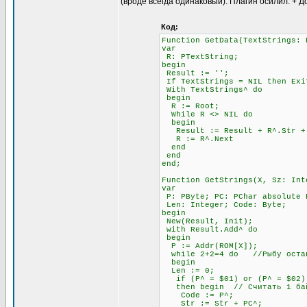
(вроде всегда одинаковый). Плагин осилил. + Д
Код:
Function GetData(TextStrings: 
var
R: PTextString;
begin
Result := '';
If TextStrings = NIL then Exi
With TextStrings^ do
begin
R := Root;
While R <> NIL do
begin
Result := Result + R^.Str + #
R := R^.Next
end
end
end;
Function GetStrings(X, Sz: Int
var
P: PByte; PC: PChar absolute 
Len: Integer; Code: Byte;
begin
New(Result, Init);
with Result.Add^ do
begin
P := Addr(ROM[X]);
while 2+2=4 do //Рыбу остав
begin
Len := 0;
if (P^ = $01) or (P^ = $02) 
then begin // Считать 1 бай
Code := P^;
Str := Str + PC^;