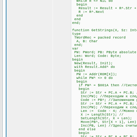
While R <> NIL do
begin
Result := Result + R^.Str + #
R := R^.Next
end
end
end;
function GetStrings(X, Sz: Int
type
TWordRec = packed record
A, B: Char
end;
var
PW: PWord; PB: PByte absolute
Len: Word; Code: Byte;
begin
New(Result, Init);
with Result.Add^ do
begin
PW := Addr(ROM[X]);
while PW^ <> 0 do
begin
if PW^ = $001A then //Система
begin
Str := Str + PC.A + PC.B; //
Inc(PW); //Переходим к след
Code := PB^; //Запоминаем раз
Str := Str + PC.A + PC.B; //
Inc(PW); //Переходим к след
Len := Code - 4; //Можно про
X := Length(Str); //
SetLength(Str, X + Len);
Move(PB^, Str[X + 1], Len)
Inc(PB, Len) //Здесь считыва
end else
begin
Str := Str + PC.A + PC.B; //О