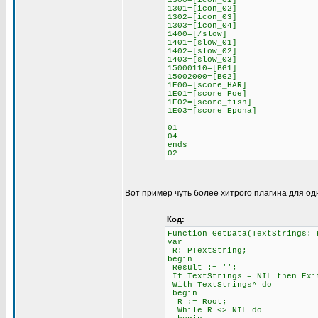
1300=[icon_01]
1301=[icon_02]
1302=[icon_03]
1303=[icon_04]
1400=[/slow]
1401=[slow_01]
1402=[slow_02]
1403=[slow_03]
15000110=[BG1]
15002000=[BG2]
1E00=[score_HAR]
1E01=[score_Poe]
1E02=[score_fish]
1E03=[score_Epona]
01
04
ends
02
Вот пример чуть более хитрого плагина для од
Код:
Function GetData(TextStrings: 
var
R: PTextString;
begin
Result := '';
If TextStrings = NIL then Exi
With TextStrings^ do
begin
R := Root;
While R <> NIL do