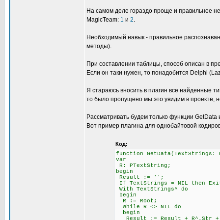
На самом деле гораздо проще и правильнее не
MagicTeam:
1
и
2
.
Необходимый навык - правильное распознавани
методы).
При составлении таблицы, способ описан в пре
Если он таки нужен, то понадобится Delphi (L
Я стараюсь вносить в плагин все найденные ти
то было пропущено мы это увидим в проекте, н
Рассматривать будем только функции GetData и 
Вот пример плагина для однобайтовой кодиров
Код:
function GetData(TextStrings: 
var
R: PTextString;
begin
Result := '';
If TextStrings = NIL then Exi
With TextStrings^ do
begin
R := Root;
While R <> NIL do
begin
Result := Result + R^.Str + #