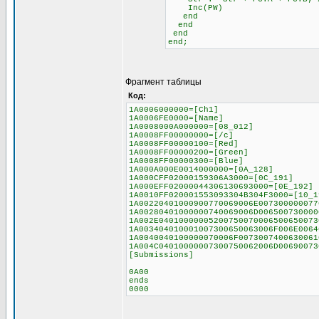
Inc(PW)
end
end
end
end;
Фрагмент таблицы
Код:
1A0006000000=[Ch1]
1A0006FE0000=[Name]
1A0008000A000000=[08_012]
1A0008FF00000000=[/c]
1A0008FF00000100=[Red]
1A0008FF00000200=[Green]
1A0008FF00000300=[Blue]
1A000A000E0014000000=[0A_128]
1A000CFF02000159306A3000=[0C_191]
1A000EFF02000044306130693000=[0E_192]
1A0010FF020001553093304B304F3000=[10_1
1A00220401000900770069006E007300000077
1A00280401000000740069006D006500730000
1A002E04010000005200750070006500650073
1A003404010001007300650063006F006E0064
1A0040040100000070006F0073007400630061
1A004C04010000007300750062006D00690073
[Submissions]
0A00
ends
0000