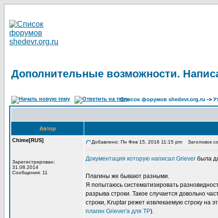
Дополнительные возможности. Написа
Список форумов shedevr.org.ru
->
У
Автор
Chime[RUS]
Добавлено: Пн Фев 15, 2016 11:15 pm
Заголовок со
Документация которую написал Griever
была дл
Зарегистрирован:
31.08.2014
Сообщения: 11
Плагины же бывают разными.
Я попытаюсь систематизировать разновидность
разрыва строки. Такое случается довольно част
строки, Kruptar режет извлекаемую строку на 
плагин Griever'а для TP
).