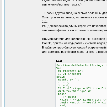
Единственным недостатком подобных плагинов 
извлечению\вставке текста. )
+ Плагин другого типа, но весьма полезный для
Хоть тут и не запаковка, но читается в проект 
1в1.
P.S. Для пересчёта длины строк, что находится
текстового файла, а как это внести в плагин ра
Пример плагина для кодировки UTF-8 с выравни
OoT3D, при той же кодировке и системе кодов,
В таблице продублируем каждый встреченный 
Для удобства расчётов и красоты текста в про
Код:
Function GetData(TextStrings: 
Var
R: PTextString;
I, J: integer;
begin
Result := '';
I := 1; \\ Счётчи
J := 0; \\ Счётч
If TextStrings = NIL then Exi
With TextStrings^ do
begin
R := Root;
While R <NIL> Length(Str)
begin Result := Result + #12
end;