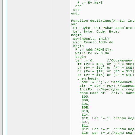
R := R^.Next
end
end
end;
Function GetStrings(X, Sz: Int
var
P: PByte; PC: PChar absolute 
Len: Byte; Code: Byte;
begin
New(Result, Init);
with Result.Add^ do
begin
P := Addr(ROM[X]);
while P^ <> 0 do
begin
Len := 0; //Обозначаем пере
if (P^ = $05) or (P^ = $06) o
or (P^ = $0C) or (P^ = $0E) o
or (P^ = $12) or (P^ = $13) 
or (P^ = $15) or (P^ = $1E)
then begin
Code := P^; // Запоминаем э
Str := Str + PC^; //Записывае
Inc(P); //Переходим к след
case Code of //Т.к. зависимо
$05,
$06,
$0C,
$0E,
$13,
$14,
$1E: Len := 1; //Если код нач
$07,
$11,
$12: Len := 2; //Если код нач
$15: Len := 3 //Если код нач