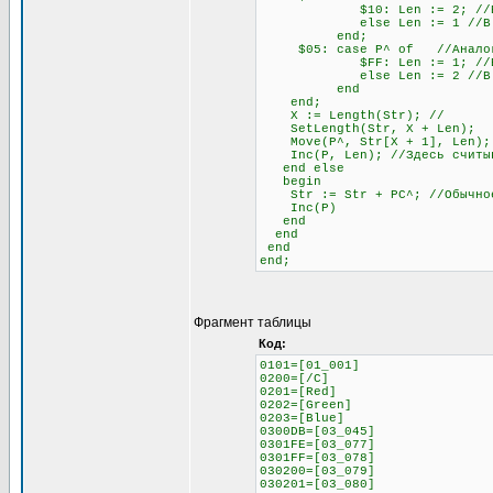
$10: Len := 2; //Если сле
else Len := 1 //В любо
end;
$05: case P^ of //Аналогич
$FF: Len := 1; //Если сле
else Len := 2 //В любо
end
end;
X := Length(Str); //
SetLength(Str, X + Len);
Move(P^, Str[X + 1], Len);
Inc(P, Len); //Здесь считыва
end else
begin
Str := Str + PC^; //Обычное 
Inc(P)
end
end
end
end;
Фрагмент таблицы
Код:
0101=[01_001]
0200=[/C]
0201=[Red]
0202=[Green]
0203=[Blue]
0300DB=[03_045]
0301FE=[03_077]
0301FF=[03_078]
030200=[03_079]
030201=[03_080]