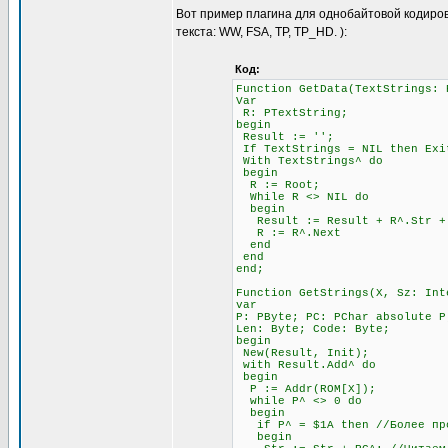
Вот пример плагина для однобайтовой кодиров
текста: WW, FSA, TP, TP_HD. ):
Код:
Function GetData(TextStrings: 
Var
R: PTextString;
begin
Result := '';
If TextStrings = NIL then Exi
With TextStrings^ do
begin
R := Root;
While R <> NIL do
begin
Result := Result + R^.Str + #
R := R^.Next
end
end
end;
Function GetStrings(X, Sz: Int
var
P: PByte; PC: PChar absolute P
Len: Byte; Code: Byte;
begin
New(Result, Init);
with Result.Add^ do
begin
P := Addr(ROM[X]);
while P^ <> 0 do
begin
if P^ = $1A then //Более прод
begin