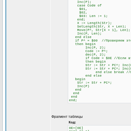
Inc(P);
case Code of
$01,
$02,
$03: Len := 1;
end;
X := Length(Str);
SetLength(Str, X + Len);
Move(P^, Str[X + 1], Len);
Inc(P, Len);
end else
if P^ = $00 //Проверяем это
then begin
Inc(P, 2);
Code := P^;
dec(P, 2);
if Code = $0E //Если второй
then begin
Str := Str + PC^; Inc(
Str := Str + PC^; Inc(
end else break //Если не
end else
begin
Str := Str + PC^;
Inc(P)
end
end
end
end;
Фрагмент таблицы
Код:
0E=[0E]