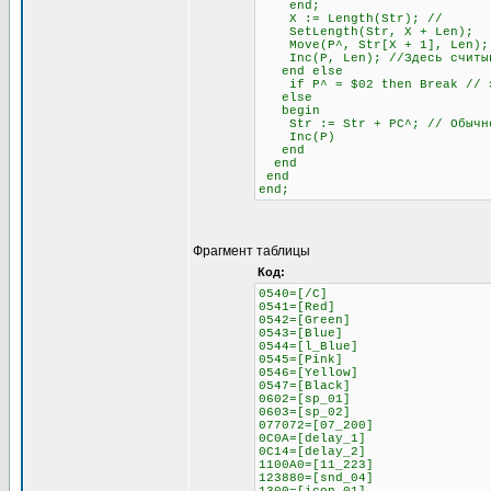
end;
X := Length(Str); //
SetLength(Str, X + Len);
Move(P^, Str[X + 1], Len);
Inc(P, Len); //Здесь считыва
end else
if P^ = $02 then Break // это
else
begin
Str := Str + PC^; // Обычное
Inc(P)
end
end
end
end;
Фрагмент таблицы
Код:
0540=[/C]
0541=[Red]
0542=[Green]
0543=[Blue]
0544=[l_Blue]
0545=[Pink]
0546=[Yellow]
0547=[Black]
0602=[sp_01]
0603=[sp_02]
077072=[07_200]
0C0A=[delay_1]
0C14=[delay_2]
1100A0=[11_223]
123880=[snd_04]