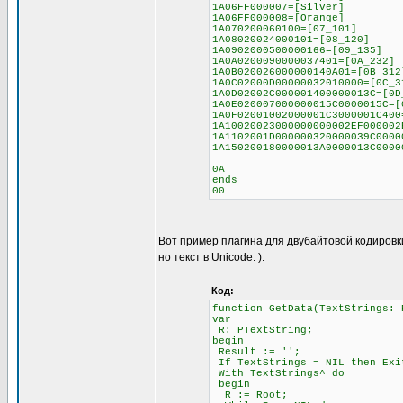
1A06FF000007=[Silver]
1A06FF000008=[Orange]
1A070200060100=[07_101]
1A08020024000101=[08_120]
1A0902000500000166=[09_135]
1A0A0200090000037401=[0A_232]
1A0B020026000000140A01=[0B_312
1A0C02000D00000032010000=[0C_3
1A0D02002C000001400000013C=[0D
1A0E020007000000015C0000015C=[
1A0F02001002000001C3000001C400
1A10020023000000000002EF000002
1A1102001D000000320000039C0000
1A150200180000013A0000013C0000
0A
ends
00
Вот пример плагина для двубайтовой кодировк
но текст в Unicode. ):
Код:
function GetData(TextStrings: 
var
R: PTextString;
begin
Result := '';
If TextStrings = NIL then Exi
With TextStrings^ do
begin
R := Root;