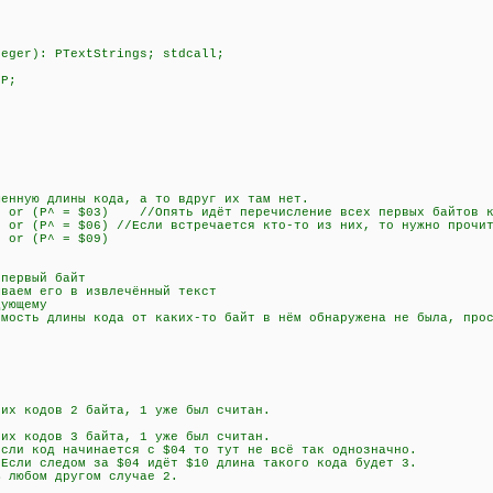
teger): PTextStrings; stdcall;
 P;
нную длины кода, а то вдруг их там нет.
or (P^ = $03) //Опять идёт перечисление всех первых байтов к
r (P^ = $06) //Если встречается кто-то из них, то нужно прочит
 or (P^ = $09)
)
ервый байт
аем его в извлечённый текст
ующему
сть длины кода от каких-то байт в нём обнаружена не была, прос
 кодов 2 байта, 1 уже был считан.
 кодов 3 байта, 1 уже был считан.
 код начинается с $04 то тут не всё так однозначно.
дом за $04 идёт $10 длина такого кода будет 3.
м другом случае 2.