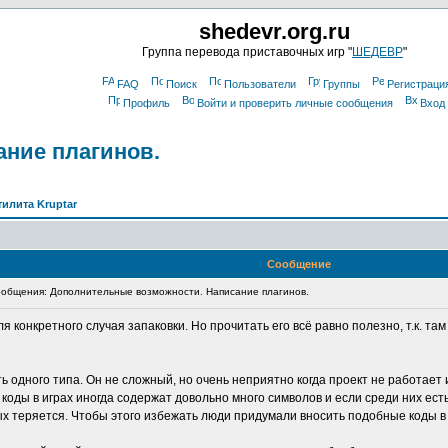
shedevr.org.ru
Группа перевода приставочных игр "
ШЕДЕВР
"
FAQ
Поиск
Пользователи
Группы
Регистраци
Профиль
Войти и проверить личные сообщения
Вход
ние плагинов.
тилита Kruptar
Сообщение
общения: Дополнительные возможности. Написание плагинов.
я конкретного случая запаковки. Но прочитать его всё равно полезно, т.к. т
одного типа. Он не сложный, но очень неприятно когда проект не работает 
оды в играх иногда содержат довольно много символов и если среди них есть т
ых теряется. Чтобы этого избежать люди придумали вносить подобные коды в