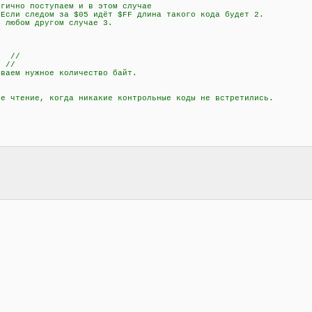
но поступаем и в этом случае
дом за $05 идёт $FF длина такого кода будет 2.
м другом случае 3.
; //
 //
аем нужное количество байт.
чтение, когда никакие контрольные коды не встретились.