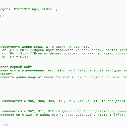
teger): PTextStrings; stdcall;
 P;
менную длины кода, а то вдруг их там нет.
r (P^ = $07) //Здесь идёт перечисление всех первых байтов конт
r (P^ = $11) //Если встречается кто-то из них, то нужно прочит
 or (P^ = $14)
)
тот первый байт
ем его в извлечённый текст (Вот он 1 байт, который не будем уч
ующему
сть длины кода от каких-то байт в нём обнаружена не была, пр
чинается с $05, $06, $0C, $0E, $13, $14 или $1E то его длина 2
чинается с $07, $11, $12 то длина кода 3, следовательно нужно
инается с $15 то длина его 4, т.е. осталось считать 3 байта.
; //