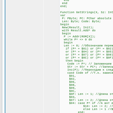
end
end
end;
Function GetStrings(X, Sz: In
var
P: PByte; PC: PChar absolute
Len: Byte; Code: Byte;
begin
New(Result, Init);
with Result.Add^ do
begin
P := Addr(ROM[X]);
while P^ <> 0 do
begin
Len := 0; //Обозначаем переме
if (P^ = $01) or (P^ = $02) 
or (P^ = $04) or (P^ = $05) o
or (P^ = $07) or (P^ = $08)
or (P^ = $0C) or (P^ = $0F
then begin
Code := P^; // Запоминаем п
Str := Str + PC^; //Записыв
Inc(P); //Переходим к след
case Code of //Т.к. зависимо
$01,
$02,
$06,
$08,
$09,
$0C,
$0F: Len := 1; //Длина этих
$03,
$07: Len := 2; //Длина этих
$04: case P^ of //А вот если
$10: Len := 2; //Если сле
else Len := 1 //В любо
end;