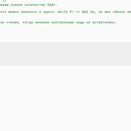
 //
аем нужное количество байт.
о можно написать и здесь: while P^ <> $02 do, но мне обычно ле
 чтение, когда никакие контрольные коды не встретились.