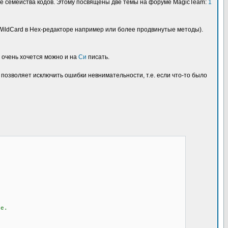
лые семейства кодов. Этому посвящены две темы на форуме MagicTeam:
1
WildCard в Hex-редакторе например или более продвинутые методы).
и очень хочется можно и на
Си
писать.
 позволяет исключить ошибки невнимательности, т.е. если что-то было
те.