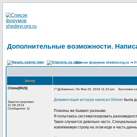
Дополнительные возможности. Написа
Список форумов shedevr.org.ru
->
У
Автор
Chime[RUS]
Добавлено: Пн Фев 15, 2016 11:15 pm
Заголовок со
Документация которую написал Griever
была дл
Зарегистрирован:
31.08.2014
Сообщения: 11
Плагины же бывают разными.
Я попытаюсь систематизировать разновидность 
Такое случается довольно часто. Специальные к
извлекаемую строку на этом коде и часть данн