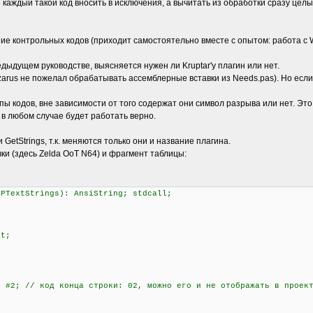
 каждый такой код вносить в исключения, а вычитать из обработки сразу це
е контрольных кодов (приходит самостоятельно вместе с опытом: работа с 
дыдущем руководстве, выясняется нужен ли Kruptar'у плагин или нет.
azarus не пожелал обрабатывать ассемблерные вставки из Needs.pas). Но есл
пы кодов, вне зависимости от того содержат они символ разрыва или нет. Это
 в любом случае будет работать верно.
GetStrings, т.к. меняются только они и название плагина.
ки (здесь Zelda OoT N64) и фрагмент таблицы:
 PTextStrings): AnsiString; stdcall;
it;
#2; // код конца строки: 02, можно его и не отображать в проек