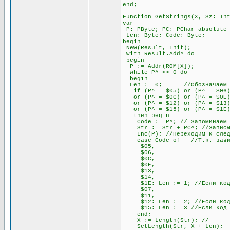
end;
Function GetStrings(X, Sz: In
var
P: PByte; PC: PChar absolute
Len: Byte; Code: Byte;
begin
New(Result, Init);
with Result.Add^ do
begin
P := Addr(ROM[X]);
while P^ <> 0 do
begin
Len := 0; //Обозначаем пере
if (P^ = $05) or (P^ = $06) o
or (P^ = $0C) or (P^ = $0E) o
or (P^ = $12) or (P^ = $13)
or (P^ = $15) or (P^ = $1E
then begin
Code := P^; // Запоминаем э
Str := Str + PC^; //Записыва
Inc(P); //Переходим к след
case Code of //Т.к. зависимо
$05,
$06,
$0C,
$0E,
$13,
$14,
$1E: Len := 1; //Если код на
$07,
$11,
$12: Len := 2; //Если код на
$15: Len := 3 //Если код нач
end;
X := Length(Str); //
SetLength(Str, X + Len)