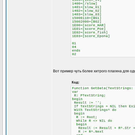
1303=[icon_04]
1400=[/slow]
1401=[slow_01]
1402=[slow_02]
1403=[slow_03]
15000110=[BG1]
15002000=[BG2]
1E00=[score_HAR]
1E01=[score_Poe]
1E02=[score_fish]
1E03=[score_Epona]
01
04
ends
02
Вот пример чуть более хитрого плагина для од
Код:
Function GetData(TextStrings:
var
R: PTextString;
begin
Result := '';
If TextStrings = NIL then Ex
With TextStrings^ do
begin
R := Root;
While R <> NIL do
begin
Result := Result + R^.Str + 
R := R^.Next