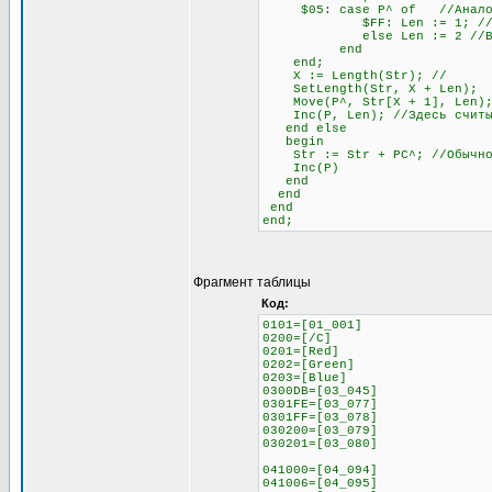
$05: case P^ of //Аналогич
$FF: Len := 1; //Если сле
else Len := 2 //В любо
end
end;
X := Length(Str); //
SetLength(Str, X + Len)
Move(P^, Str[X + 1], Len);
Inc(P, Len); //Здесь считыв
end else
begin
Str := Str + PC^; //Обычное 
Inc(P)
end
end
end
end;
Фрагмент таблицы
Код:
0101=[01_001]
0200=[/C]
0201=[Red]
0202=[Green]
0203=[Blue]
0300DB=[03_045]
0301FE=[03_077]
0301FF=[03_078]
030200=[03_079]
030201=[03_080]
041000=[04_094]
041006=[04_095]