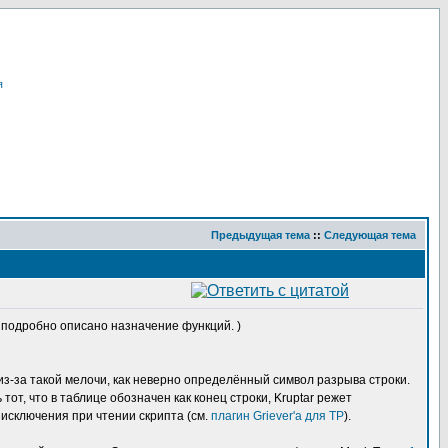
я
Предыдущая тема
::
Следующая тема
ам подробно описано назначение функций. )
из-за такой мелочи, как неверно определённый символ разрыва строки.
от, что в таблице обозначен как конец строки, Kruptar режет
 исключения при чтении скрипта (см.
плагин Griever'а для TP
).