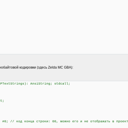
нобайтовой кодировки (здесь Zelda MC GBA):
 PTextStrings): AnsiString; stdcall;
it;
#0; // код конца строки: 00, можно его и не отображать в проек