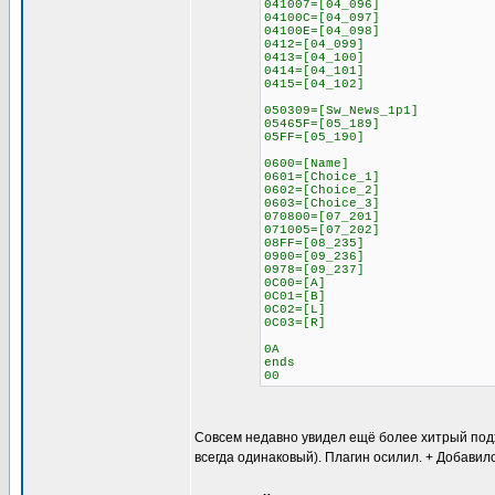
041007=[04_096]
04100C=[04_097]
04100E=[04_098]
0412=[04_099]
0413=[04_100]
0414=[04_101]
0415=[04_102]
050309=[Sw_News_1p1]
05465F=[05_189]
05FF=[05_190]
0600=[Name]
0601=[Choice_1]
0602=[Choice_2]
0603=[Choice_3]
070800=[07_201]
071005=[07_202]
08FF=[08_235]
0900=[09_236]
0978=[09_237]
0C00=[A]
0C01=[B]
0C02=[L]
0C03=[R]
0A
ends
00
Совсем недавно увидел ещё более хитрый подход
всегда одинаковый). Плагин осилил. + Добавил