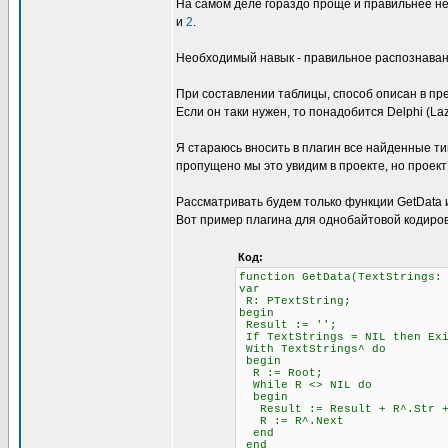
На самом деле гораздо проще и правильнее не
и
2
.
Необходимый навык - правильное распознавани
При составлении таблицы, способ описан в пре
Если он таки нужен, то понадобится Delphi (L
Я стараюсь вносить в плагин все найденные ти
пропущено мы это увидим в проекте, но проект
Рассматривать будем только функции GetData и 
Вот пример плагина для однобайтовой кодиров
Код:
function GetData(TextStrings:
var
R: PTextString;
begin
Result := '';
If TextStrings = NIL then Ex
With TextStrings^ do
begin
R := Root;
While R <> NIL do
begin
Result := Result + R^.Str + 
R := R^.Next
end
end