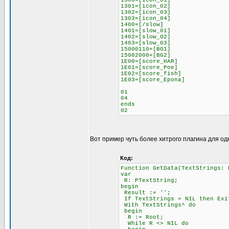
1300=[icon_01]
1301=[icon_02]
1302=[icon_03]
1303=[icon_04]
1400=[/slow]
1401=[slow_01]
1402=[slow_02]
1403=[slow_03]
15000110=[BG1]
15002000=[BG2]
1E00=[score_HAR]
1E01=[score_Poe]
1E02=[score_fish]
1E03=[score_Epona]
01
04
ends
02
Вот пример чуть более хитрого плагина для од
Код:
Function GetData(TextStrings: 
var
R: PTextString;
begin
Result := '';
If TextStrings = NIL then Exi
With TextStrings^ do
begin
R := Root;
While R <> NIL do