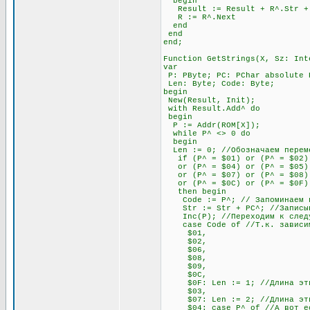
begin
Result := Result + R^.Str + #
R := R^.Next
end
end
end;
Function GetStrings(X, Sz: Int
var
P: PByte; PC: PChar absolute 
Len: Byte; Code: Byte;
begin
New(Result, Init);
with Result.Add^ do
begin
P := Addr(ROM[X]);
while P^ <> 0 do
begin
Len := 0; //Обозначаем переме
if (P^ = $01) or (P^ = $02) 
or (P^ = $04) or (P^ = $05) o
or (P^ = $07) or (P^ = $08) 
or (P^ = $0C) or (P^ = $0F)
then begin
Code := P^; // Запоминаем п
Str := Str + PC^; //Записыва
Inc(P); //Переходим к след
case Code of //Т.к. зависимос
$01,
$02,
$06,
$08,
$09,
$0C,
$0F: Len := 1; //Длина этих 
$03,
$07: Len := 2; //Длина этих 
$04: case P^ of //А вот если