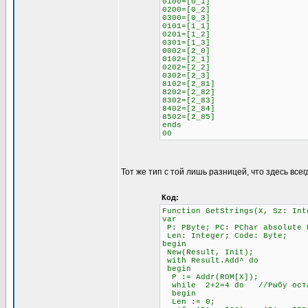
0100=[0_1]
0200=[0_2]
0300=[0_3]
0101=[1_1]
0201=[1_2]
0301=[1_3]
0002=[2_0]
0102=[2_1]
0202=[2_2]
0302=[2_3]
8102=[2_81]
8202=[2_82]
8302=[2_83]
8402=[2_84]
8502=[2_85]
ends
00
Тот же тип с той лишь разницей, что здесь всег
Код:
Function GetStrings(X, Sz: Int
var
P: PByte; PC: PChar absolute 
Len: Integer; Code: Byte;
begin
New(Result, Init);
with Result.Add^ do
begin
P := Addr(ROM[X]);
while 2+2=4 do //Рыбу остав
begin
Len := 0;