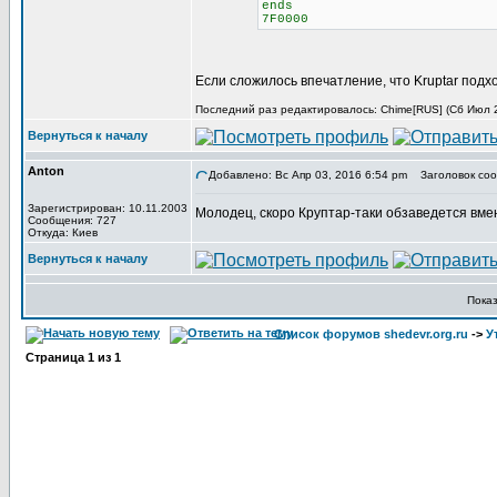
ends
7F0000
Если сложилось впечатление, что Kruptar подх
Последний раз редактировалось: Chime[RUS] (Сб Июл 29
Вернуться к началу
Anton
Добавлено: Вс Апр 03, 2016 6:54 pm
Заголовок соо
Зарегистрирован: 10.11.2003
Молодец, скоро Круптар-таки обзаведется вме
Сообщения: 727
Откуда: Киев
Вернуться к началу
Пока
Список форумов shedevr.org.ru
->
У
Страница
1
из
1