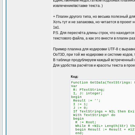
Единственным недостатком подобных плагинов 
извлечению\вставке текста. )
+ Плагин другого типа, но весьма полезный для
Хоть тут и не запаковка, но читается в проект 
1в1.
P.S. Для пересчёта длины строк, что находится
текстового файла, а как это внести в плагин ра
Пример плагина для кодировки UTF-8 с выравни
OoT3D, при той же кодировке и системе кодов,
В таблице продублируем каждый встреченный 
Для удобства расчётов и красоты текста в про
Код:
Function GetData(TextStrings: 
Var
R: PTextString;
I, J: integer;
begin
Result := '';
I := 1; \\ Счётчи
J := 0; \\ Счётч
If TextStrings = NIL then Exi
With TextStrings^ do
begin
R := Root;
While R <NIL> Length(Str)
begin Result := Result + #12
end;