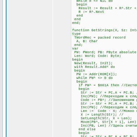
While R <> NIL do
begin
Result := Result + R^.Str + #
R := R^.Next
end
end
end;
function GetStrings(X, Sz: Int
type
TWordRec = packed record
A, B: Char
end;
var
PW: PWord; PB: PByte absolute
Len: Word; Code: Byte;
begin
New(Result, Init);
with Result.Add^ do
begin
PW := Addr(ROM[X]);
while PW^ <> 0 do
begin
if PW^ = $001A then //Система
begin
Str := Str + PC.A + PC.B; //
Inc(PW); //Переходим к след
Code := PB^; //Запоминаем раз
Str := Str + PC.A + PC.B; //
Inc(PW); //Переходим к след
Len := Code - 4; //Можно про
X := Length(Str); //
SetLength(Str, X + Len);
Move(PB^, Str[X + 1], Len)
Inc(PB, Len) //Здесь считыва
end else
begin
Str := Str + PC.A + PC.B; //О