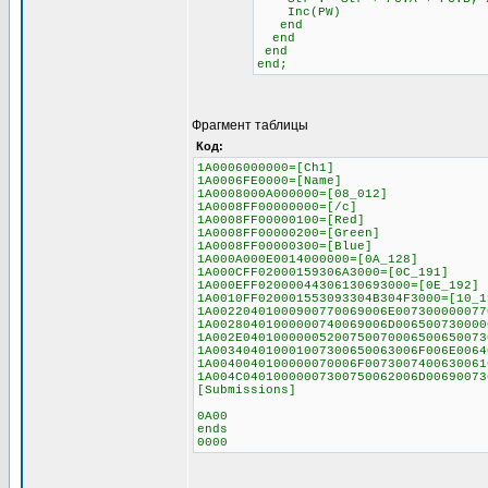
Inc(PW)
end
end
end
end;
Фрагмент таблицы
Код:
1A0006000000=[Ch1]
1A0006FE0000=[Name]
1A0008000A000000=[08_012]
1A0008FF00000000=[/c]
1A0008FF00000100=[Red]
1A0008FF00000200=[Green]
1A0008FF00000300=[Blue]
1A000A000E0014000000=[0A_128]
1A000CFF02000159306A3000=[0C_191]
1A000EFF02000044306130693000=[0E_192]
1A0010FF020001553093304B304F3000=[10_1
1A00220401000900770069006E007300000077
1A00280401000000740069006D006500730000
1A002E04010000005200750070006500650073
1A003404010001007300650063006F006E0064
1A0040040100000070006F0073007400630061
1A004C04010000007300750062006D00690073
[Submissions]
0A00
ends
0000