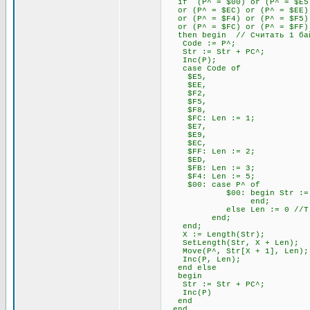
if (P^ = $00) or (P^ = $E5) 
or (P^ = $EC) or (P^ = $EE) 
or (P^ = $F4) or (P^ = $F5) 
or (P^ = $FC) or (P^ = $FF)
then begin // Считать 1 бай
Code := P^;
Str := Str + PC^;
Inc(P);
case Code of
$E5,
$EE,
$F2,
$F5,
$F8,
$FC: Len := 1;
$E7,
$E9,
$EC,
$FF: Len := 2;
$ED,
$FB: Len := 3;
$F4: Len := 5;
$00: case P^ of
$00: begin Str := Str + P
end;
else Len := 0 //Т.к. 00
end;
end;
X := Length(Str);
SetLength(Str, X + Len);
Move(P^, Str[X + 1], Len);
Inc(P, Len);
end else
begin
Str := Str + PC^;
Inc(P)
end
end