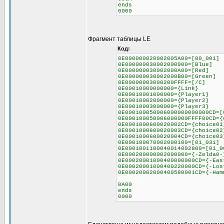
ends
0000
Фрагмент таблицы LE
Код:
0E000000020002005A00=[00_001]
0E000000030002000900=[Blue]
0E000000030002000A00=[Red]
0E000000030002000B00=[Green]
0E00000003000200FFFF=[/C]
0E00010000000000={Link}
0E00010001000000={Player1}
0E00010002000000={Player2}
0E00010003000000={Player3}
0E000100050006000000000000CD=[
0E000100050006000000FFFF00CD={
0E0001000600020002CD={choice01
0E0001000600020003CD={choice02
0E0001000600020004CD={choice03
0E000100070002000100=[01_031]
0E0001001100040014002800=[01_0
0E000200000002000000={-Zelda0-
0E00020001000400000000CD={-Eas
0E00020001000400220000CD={-Los
0E00020002000400580001CD={-Ham
0A00
ends
0000