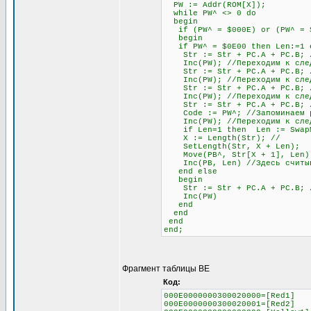
PW := Addr(ROM[X]);
while PW^ <> 0 do
begin
if (PW^ = $000E) or (PW^ = $0
begin
if PW^ = $0E00 then Len:=1 el
Str := Str + PC.A + PC.B; //
Inc(PW); //Переходим к след
Str := Str + PC.A + PC.B; //
Inc(PW); //Переходим к след
Str := Str + PC.A + PC.B; //
Inc(PW); //Переходим к след
Str := Str + PC.A + PC.B; // 
Code := PW^; //Запоминаем раз
Inc(PW); //Переходим к след
if Len=1 then Len := SwapMe2
X := Length(Str); //
SetLength(Str, X + Len);
Move(PB^, Str[X + 1], Len)
Inc(PB, Len) //Здесь считыва
end else
begin
Str := Str + PC.A + PC.B; //О
Inc(PW)
end
end
end
end;
Фрагмент таблицы BE
Код:
000E0000000300020000=[Red1]
000E0000000300020001=[Red2]