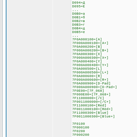
D094=Д
D095=Е
...
D0B0=а
D0B1=б
D0B2=в
D0B3=г
D0B4=д
D0B5=е
...
7F0A000100=[A]
7F000A000100=[A+]
7F0A000200=[B]
7F000A000200=[B+]
7F0A000300=[X]
7F000A000300=[X+]
7F0A000400=[Y]
7F000A000400=[Y+]
7F0A000500=[L]
7F000A000500=[L+]
7F0A000600=[R]
7F000A000600=[R+]
7F0A000900=[D-Pad]
7F000A000900=[D-Pad+]
7F0E00=[7F_068]
7F000E00=[7F_068+]
7F11000000=[/C]
7F0011000000=[/C+]
7F11000100=[Red]
7F0011000100=[Red+]
7F11000300=[Blue]
7F0011000300=[Blue+]
7F0100
7F000100
7F0200
7F000200