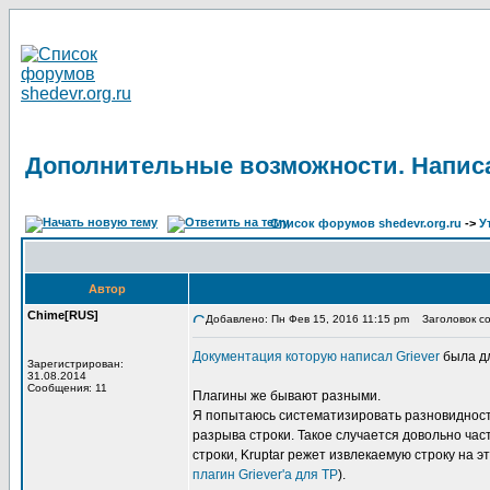
Дополнительные возможности. Написа
Список форумов shedevr.org.ru
->
У
Автор
Chime[RUS]
Добавлено: Пн Фев 15, 2016 11:15 pm
Заголовок со
Документация которую написал Griever
была дл
Зарегистрирован:
31.08.2014
Сообщения: 11
Плагины же бывают разными.
Я попытаюсь систематизировать разновидность
разрыва строки. Такое случается довольно част
строки, Kruptar режет извлекаемую строку на 
плагин Griever'а для TP
).