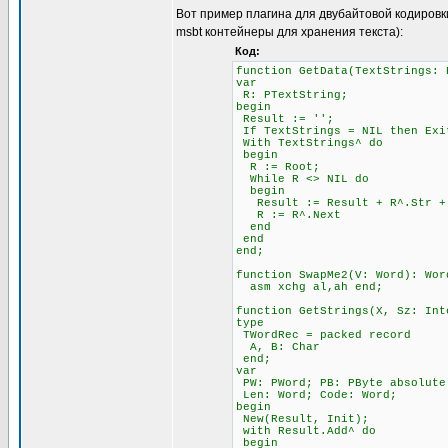
Вот пример плагина для двубайтовой кодировк
msbt контейнеры для хранения текста):
Код:
function GetData(TextStrings: 
var
R: PTextString;
begin
Result := '';
If TextStrings = NIL then Exi
With TextStrings^ do
begin
R := Root;
While R <> NIL do
begin
Result := Result + R^.Str + 
R := R^.Next
end
end
end;
function SwapMe2(V: Word): Wor
asm xchg al,ah end;
function GetStrings(X, Sz: Int
type
TWordRec = packed record
A, B: Char
end;
var
PW: PWord; PB: PByte absolute
Len: Word; Code: Word;
begin
New(Result, Init);
with Result.Add^ do
begin