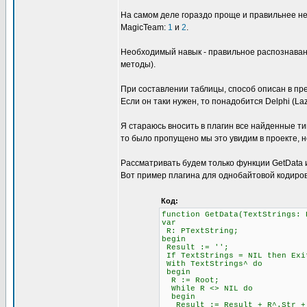
На самом деле гораздо проще и правильнее не
MagicTeam:
1
и
2
.
Необходимый навык - правильное распознавани
методы).
При составлении таблицы, способ описан в пре
Если он таки нужен, то понадобится Delphi (L
Я стараюсь вносить в плагин все найденные ти
то было пропущено мы это увидим в проекте, н
Рассматривать будем только функции GetData и 
Вот пример плагина для однобайтовой кодиров
Код:
function GetData(TextStrings: 
var
R: PTextString;
begin
Result := '';
If TextStrings = NIL then Exi
With TextStrings^ do
begin
R := Root;
While R <> NIL do
begin
Result := Result + R^.Str + #