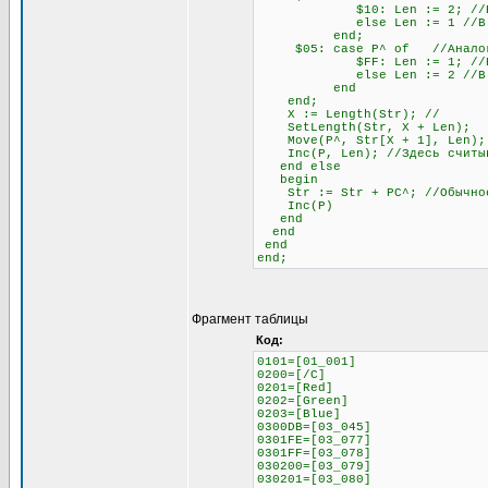
$10: Len := 2; //Если сле
else Len := 1 //В любо
end;
$05: case P^ of //Аналогич
$FF: Len := 1; //Если сле
else Len := 2 //В любо
end
end;
X := Length(Str); //
SetLength(Str, X + Len);
Move(P^, Str[X + 1], Len);
Inc(P, Len); //Здесь считыва
end else
begin
Str := Str + PC^; //Обычное 
Inc(P)
end
end
end
end;
Фрагмент таблицы
Код:
0101=[01_001]
0200=[/C]
0201=[Red]
0202=[Green]
0203=[Blue]
0300DB=[03_045]
0301FE=[03_077]
0301FF=[03_078]
030200=[03_079]
030201=[03_080]