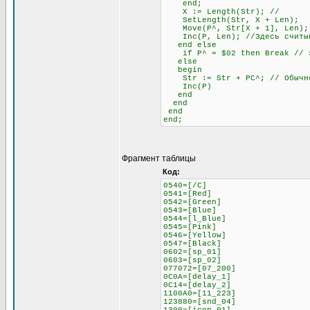
end;
X := Length(Str); //
SetLength(Str, X + Len);
Move(P^, Str[X + 1], Len);
Inc(P, Len); //Здесь считыва
end else
if P^ = $02 then Break // это
else
begin
Str := Str + PC^; // Обычное
Inc(P)
end
end
end
end;
Фрагмент таблицы
Код:
0540=[/C]
0541=[Red]
0542=[Green]
0543=[Blue]
0544=[l_Blue]
0545=[Pink]
0546=[Yellow]
0547=[Black]
0602=[sp_01]
0603=[sp_02]
077072=[07_200]
0C0A=[delay_1]
0C14=[delay_2]
1100A0=[11_223]
123880=[snd_04]