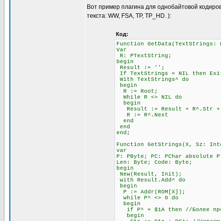
Вот пример плагина для однобайтовой кодиров
текста: WW, FSA, TP, TP_HD. ):
Код:
Function GetData(TextStrings: 
Var
R: PTextString;
begin
Result := '';
If TextStrings = NIL then Exi
With TextStrings^ do
begin
R := Root;
While R <> NIL do
begin
Result := Result + R^.Str + #
R := R^.Next
end
end
end;
Function GetStrings(X, Sz: Int
var
P: PByte; PC: PChar absolute P
Len: Byte; Code: Byte;
begin
New(Result, Init);
with Result.Add^ do
begin
P := Addr(ROM[X]);
while P^ <> 0 do
begin
if P^ = $1A then //Более прод
begin