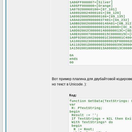
1A06FF000007=[Silver]
1A06FF000008=[Orange]
1A070200060100=[07_101]
1A08020024000101=[08_120]
1A0902000500000166=[09_135]
1A0A0200090000037401=[0A_232]
1A0B020026000000140A01=[0B_312
1A0C02000D00000032010000=[0C_3
1A0D02002C000001400000013C=[0D
1A0E020007000000015C0000015C=[
1A0F02001002000001C3000001C400
1A10020023000000000002EF000002
1A1102001D000000320000039C0000
1A150200180000013A0000013C0000
0A
ends
00
Вот пример плагина для двубайтовой кодировк
но текст в Unicode. ):
Код:
function GetData(TextStrings: 
var
R: PTextString;
begin
Result := '';
If TextStrings = NIL then Exi
With TextStrings^ do
begin
R := Root;