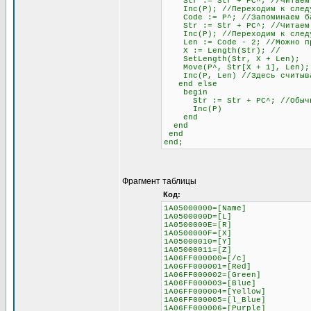
Str := Str + PC^; //Читаем
Inc(P); //Переходим к следу
Code := P^; //Запоминаем бай
Str := Str + PC^; //Читаем б
Inc(P); //Переходим к след
Len := Code - 2; //Можно проч
X := Length(Str); //
SetLength(Str, X + Len);
Move(P^, Str[X + 1], Len);
Inc(P, Len) //Здесь считывае
end else
begin
Str := Str + PC^; //Обычное 
Inc(P)
end
end
end
end;
Фрагмент таблицы
Код:
1A05000000=[Name]
1A0500000D=[L]
1A0500000E=[R]
1A0500000F=[X]
1A05000010=[Y]
1A05000011=[Z]
1A06FF000000=[/c]
1A06FF000001=[Red]
1A06FF000002=[Green]
1A06FF000003=[Blue]
1A06FF000004=[Yellow]
1A06FF000005=[l_Blue]
1A06FF000006=[Purple]