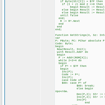
if Byte(Str[I]) = $7F t
if (I + J) mod 2 <>0 
begin Result := Result + Ch
else begin Result := Result +
else begin Result := Result 
until false \\ Всё э
end;
R := R^.Next
end
end
end;
Function GetStrings(X, Sz: Int
var
P: PByte; PC: PChar absolute P
Code: Byte;
begin
New(Result, Init);
with Result.Add^ do
begin
P := Addr(ROM[X]);
while 2+2=4 do \\ П
begin
if P^ = $7F then \\ Ес
begin
Inc(P); \\ Посмо
Code := P^;
Inc(P);
case Code of
$00: case P^ of \
$00: break; \\ А за 
else begin \\ Если за 
прочтём.
Dec(P,2); Str := Str
Inc(P,2); Str := Str
Inc(P)
end