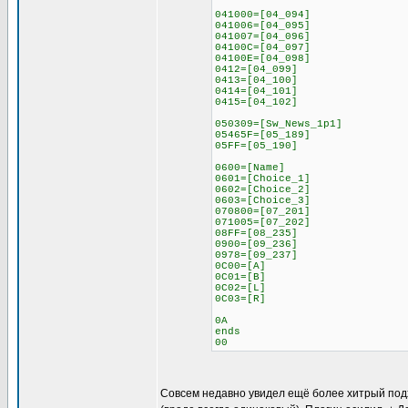
041000=[04_094]
041006=[04_095]
041007=[04_096]
04100C=[04_097]
04100E=[04_098]
0412=[04_099]
0413=[04_100]
0414=[04_101]
0415=[04_102]
050309=[Sw_News_1p1]
05465F=[05_189]
05FF=[05_190]
0600=[Name]
0601=[Choice_1]
0602=[Choice_2]
0603=[Choice_3]
070800=[07_201]
071005=[07_202]
08FF=[08_235]
0900=[09_236]
0978=[09_237]
0C00=[A]
0C01=[B]
0C02=[L]
0C03=[R]
0A
ends
00
Совсем недавно увидел ещё более хитрый подход