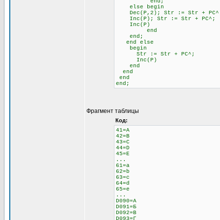
end;
else begin \\ 
Dec(P,2); Str := Str + 
Inc(P); Str := Str + PC^;
Inc(P)
end
end;
end else \\ Если н
begin
Str := Str + PC^;
Inc(P)
end
end
end
end;
Фрагмент таблицы
Код:
41=A
42=B
43=C
44=D
45=E
...
61=a
62=b
63=c
64=d
65=e
...
D090=А
D091=Б
D092=В
D093=Г