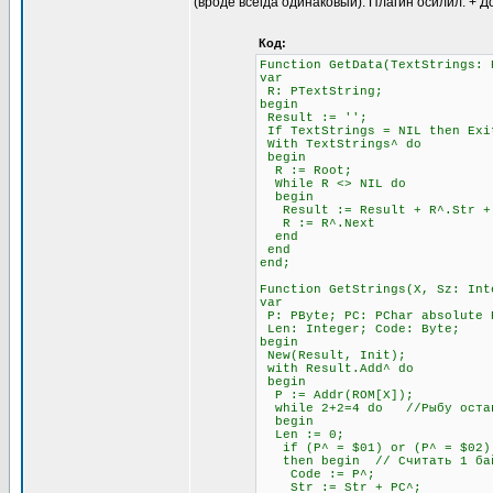
(вроде всегда одинаковый). Плагин осилил. + Д
Код:
Function GetData(TextStrings: 
var
R: PTextString;
begin
Result := '';
If TextStrings = NIL then Exi
With TextStrings^ do
begin
R := Root;
While R <> NIL do
begin
Result := Result + R^.Str + #
R := R^.Next
end
end
end;
Function GetStrings(X, Sz: Int
var
P: PByte; PC: PChar absolute 
Len: Integer; Code: Byte;
begin
New(Result, Init);
with Result.Add^ do
begin
P := Addr(ROM[X]);
while 2+2=4 do //Рыбу остав
begin
Len := 0;
if (P^ = $01) or (P^ = $02) 
then begin // Считать 1 бай
Code := P^;
Str := Str + PC^;