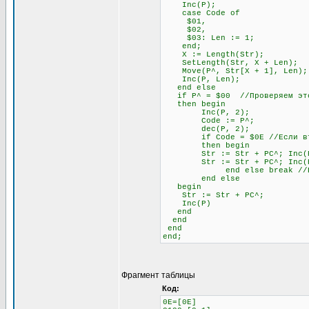
Inc(P);
case Code of
$01,
$02,
$03: Len := 1;
end;
X := Length(Str);
SetLength(Str, X + Len);
Move(P^, Str[X + 1], Len);
Inc(P, Len);
end else
if P^ = $00 //Проверяем это
then begin
Inc(P, 2);
Code := P^;
dec(P, 2);
if Code = $0E //Если второй
then begin
Str := Str + PC^; Inc(
Str := Str + PC^; Inc(
end else break //Если не
end else
begin
Str := Str + PC^;
Inc(P)
end
end
end
end;
Фрагмент таблицы
Код:
0E=[0E]