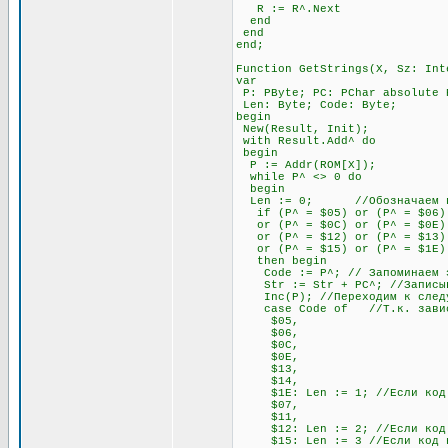
R := R^.Next
end
end
end;
Function GetStrings(X, Sz: Int
var
P: PByte; PC: PChar absolute 
Len: Byte; Code: Byte;
begin
New(Result, Init);
with Result.Add^ do
begin
P := Addr(ROM[X]);
while P^ <> 0 do
begin
Len := 0; //Обозначаем пере
if (P^ = $05) or (P^ = $06) o
or (P^ = $0C) or (P^ = $0E) o
or (P^ = $12) or (P^ = $13) 
or (P^ = $15) or (P^ = $1E)
then begin
Code := P^; // Запоминаем э
Str := Str + PC^; //Записывае
Inc(P); //Переходим к след
case Code of //Т.к. зависимо
$05,
$06,
$0C,
$0E,
$13,
$14,
$1E: Len := 1; //Если код нач
$07,
$11,
$12: Len := 2; //Если код нач
$15: Len := 3 //Если код нач