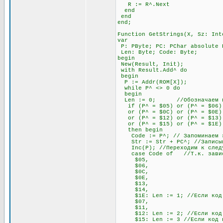
R := R^.Next
end
end
end;
Function GetStrings(X, Sz: Int
var
P: PByte; PC: PChar absolute 
Len: Byte; Code: Byte;
begin
New(Result, Init);
with Result.Add^ do
begin
P := Addr(ROM[X]);
while P^ <> 0 do
begin
Len := 0; //Обозначаем пере
if (P^ = $05) or (P^ = $06) o
or (P^ = $0C) or (P^ = $0E) o
or (P^ = $12) or (P^ = $13) 
or (P^ = $15) or (P^ = $1E)
then begin
Code := P^; // Запоминаем э
Str := Str + PC^; //Записывае
Inc(P); //Переходим к след
case Code of //Т.к. зависимо
$05,
$06,
$0C,
$0E,
$13,
$14,
$1E: Len := 1; //Если код нач
$07,
$11,
$12: Len := 2; //Если код нач
$15: Len := 3 //Если код нач