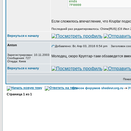
ends
7F0000
Если сложилось впечатление, что Kruptar подх
Последний раз редактировалось: Chime[RUS] (Сб Июл 29
Вернуться к началу
Anton
Добавлено: Вс Апр 03, 2016 6:54 pm
Заголовок соо
Зарегистрирован: 10.11.2003
Молодец, скоро Круптар-таки обзаведется вме
Сообщения: 727
Откуда: Киев
Вернуться к началу
Пока
Список форумов shedevr.org.ru
->
У
Страница
1
из
1