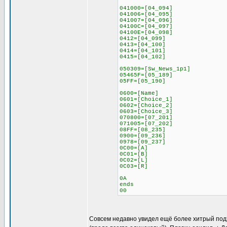
041000=[04_094]
041006=[04_095]
041007=[04_096]
04100C=[04_097]
04100E=[04_098]
0412=[04_099]
0413=[04_100]
0414=[04_101]
0415=[04_102]
050309=[Sw_News_1p1]
05465F=[05_189]
05FF=[05_190]
0600=[Name]
0601=[Choice_1]
0602=[Choice_2]
0603=[Choice_3]
070800=[07_201]
071005=[07_202]
08FF=[08_235]
0900=[09_236]
0978=[09_237]
0C00=[A]
0C01=[B]
0C02=[L]
0C03=[R]
0A
ends
00
Совсем недавно увидел ещё более хитрый подход