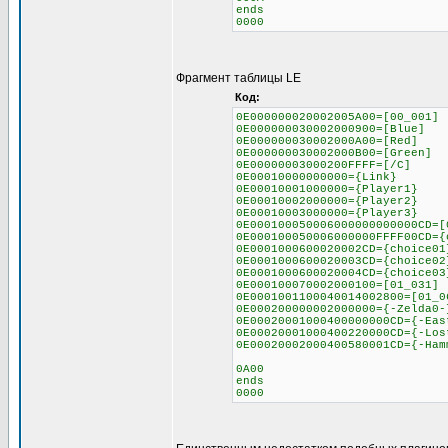
ends
0000
Фрагмент таблицы LE
Код:
0E000000020002005A00=[00_001]
0E000000030002000900=[Blue]
0E000000030002000A00=[Red]
0E000000030002000B00=[Green]
0E00000003000200FFFF=[/C]
0E00010000000000={Link}
0E00010001000000={Player1}
0E00010002000000={Player2}
0E00010003000000={Player3}
0E000100050006000000000000CD=[
0E000100050006000000FFFF00CD={
0E0001000600020002CD={choice01
0E0001000600020003CD={choice02
0E0001000600020004CD={choice03
0E000100070002000100=[01_031]
0E0001001100040014002800=[01_0
0E000200000002000000={-Zelda0-
0E00020001000400000000CD={-Eas
0E00020001000400220000CD={-Los
0E00020002000400580001CD={-Ham
0A00
ends
0000