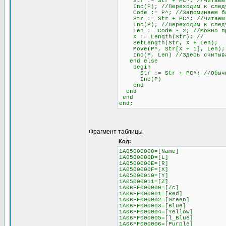
Str := Str + PC^; //Читаем
Inc(P); //Переходим к следу
Code := P^; //Запоминаем бай
Str := Str + PC^; //Читаем б
Inc(P); //Переходим к след
Len := Code - 2; //Можно проч
X := Length(Str); //
SetLength(Str, X + Len);
Move(P^, Str[X + 1], Len);
Inc(P, Len) //Здесь считывае
end else
begin
Str := Str + PC^; //Обычное 
Inc(P)
end
end
end
end;
Фрагмент таблицы
Код:
1A05000000=[Name]
1A0500000D=[L]
1A0500000E=[R]
1A0500000F=[X]
1A05000010=[Y]
1A05000011=[Z]
1A06FF000000=[/c]
1A06FF000001=[Red]
1A06FF000002=[Green]
1A06FF000003=[Blue]
1A06FF000004=[Yellow]
1A06FF000005=[l_Blue]
1A06FF000006=[Purple]