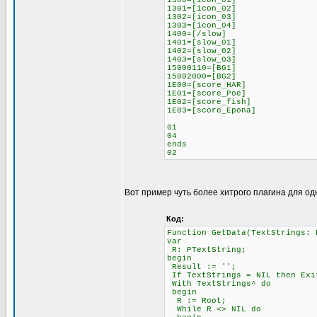
1300=[icon_01]
1301=[icon_02]
1302=[icon_03]
1303=[icon_04]
1400=[/slow]
1401=[slow_01]
1402=[slow_02]
1403=[slow_03]
15000110=[BG1]
15002000=[BG2]
1E00=[score_HAR]
1E01=[score_Poe]
1E02=[score_fish]
1E03=[score_Epona]
01
04
ends
02
Вот пример чуть более хитрого плагина для од
Код:
Function GetData(TextStrings: 
var
R: PTextString;
begin
Result := '';
If TextStrings = NIL then Exi
With TextStrings^ do
begin
R := Root;
While R <> NIL do