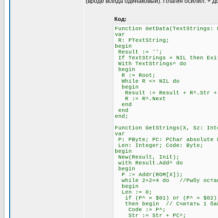
(вроде всегда одинаковый). Плагин осилил. + Д
Код:
Function GetData(TextStrings: 
var
R: PTextString;
begin
Result := '';
If TextStrings = NIL then Exi
With TextStrings^ do
begin
R := Root;
While R <> NIL do
begin
Result := Result + R^.Str + #
R := R^.Next
end
end
end;
Function GetStrings(X, Sz: Int
var
P: PByte; PC: PChar absolute 
Len: Integer; Code: Byte;
begin
New(Result, Init);
with Result.Add^ do
begin
P := Addr(ROM[X]);
while 2+2=4 do //Рыбу остав
begin
Len := 0;
if (P^ = $01) or (P^ = $02) 
then begin // Считать 1 бай
Code := P^;
Str := Str + PC^;