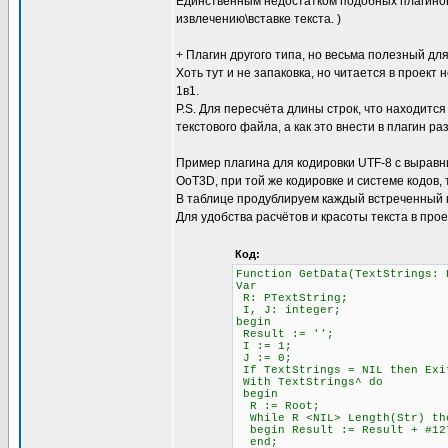
Единственным недостатком подобных плагинов 
извлечению\вставке текста. )
+ Плагин другого типа, но весьма полезный для
Хоть тут и не запаковка, но читается в проект 
1в1.
P.S. Для пересчёта длины строк, что находится
текстового файла, а как это внести в плагин ра
Пример плагина для кодировки UTF-8 с выравни
OoT3D, при той же кодировке и системе кодов,
В таблице продублируем каждый встреченный 
Для удобства расчётов и красоты текста в про
Код:
Function GetData(TextStrings: 
Var
R: PTextString;
I, J: integer;
begin
Result := '';
I := 1; \\ Счётчи
J := 0; \\ Счётч
If TextStrings = NIL then Exi
With TextStrings^ do
begin
R := Root;
While R <NIL> Length(Str)
begin Result := Result + #12
end;