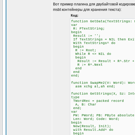
Вот пример плагина для двубайтовой кодировк
msbt контейнеры для хранения текста):
Код:
function GetData(TextStrings: 
var
R: PTextString;
begin
Result := '';
If TextStrings = NIL then Exi
With TextStrings^ do
begin
R := Root;
While R <> NIL do
begin
Result := Result + R^.Str + 
R := R^.Next
end
end
end;
function SwapMe2(V: Word): Wor
asm xchg al,ah end;
function GetStrings(X, Sz: Int
type
TWordRec = packed record
A, B: Char
end;
var
PW: PWord; PB: PByte absolute
Len: Word; Code: Word;
begin
New(Result, Init);
with Result.Add^ do
begin