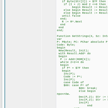
if Byte(Str[I]) = $7F t
if (I + J) mod 2 <>0 
begin Result := Result + Ch
else begin Result := Result +
else begin Result := Result 
until false \\ Всё э
end;
R := R^.Next
end
end
end;
Function GetStrings(X, Sz: Int
var
P: PByte; PC: PChar absolute P
Code: Byte;
begin
New(Result, Init);
with Result.Add^ do
begin
P := Addr(ROM[X]);
while 2+2=4 do \\ П
begin
if P^ = $7F then \\ Ес
begin
Inc(P); \\ Посмо
Code := P^;
Inc(P);
case Code of
$00: case P^ of \
$00: break; \\ А за 
else begin \\ Если за 
прочтём.
Dec(P,2); Str := Str
Inc(P,2); Str := Str
Inc(P)
end