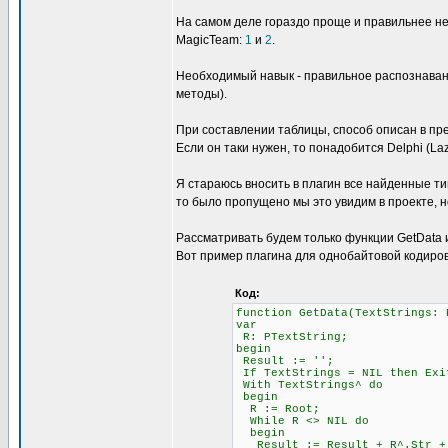
На самом деле гораздо проще и правильнее не
MagicTeam:
1
и
2
.
Необходимый навык - правильное распознавани
методы).
При составлении таблицы, способ описан в пре
Если он таки нужен, то понадобится Delphi (L
Я стараюсь вносить в плагин все найденные ти
то было пропущено мы это увидим в проекте, н
Рассматривать будем только функции GetData и 
Вот пример плагина для однобайтовой кодиров
Код:
function GetData(TextStrings: 
var
R: PTextString;
begin
Result := '';
If TextStrings = NIL then Exi
With TextStrings^ do
begin
R := Root;
While R <> NIL do
begin
Result := Result + R^.Str + #