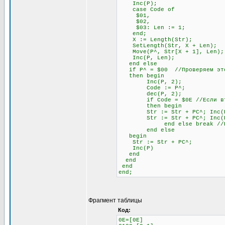
Inc(P);
case Code of
$01,
$02,
$03: Len := 1;
end;
X := Length(Str);
SetLength(Str, X + Len);
Move(P^, Str[X + 1], Len);
Inc(P, Len);
end else
if P^ = $00 //Проверяем это
then begin
Inc(P, 2);
Code := P^;
dec(P, 2);
if Code = $0E //Если второй
then begin
Str := Str + PC^; Inc(
Str := Str + PC^; Inc(
end else break //Если не
end else
begin
Str := Str + PC^;
Inc(P)
end
end
end
end;
Фрагмент таблицы
Код:
0E=[0E]