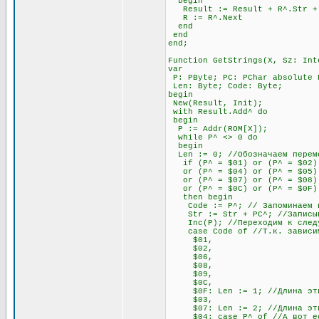
begin
Result := Result + R^.Str + #
R := R^.Next
end
end
end;
Function GetStrings(X, Sz: Int
var
P: PByte; PC: PChar absolute 
Len: Byte; Code: Byte;
begin
New(Result, Init);
with Result.Add^ do
begin
P := Addr(ROM[X]);
while P^ <> 0 do
begin
Len := 0; //Обозначаем переме
if (P^ = $01) or (P^ = $02) 
or (P^ = $04) or (P^ = $05) o
or (P^ = $07) or (P^ = $08) 
or (P^ = $0C) or (P^ = $0F)
then begin
Code := P^; // Запоминаем п
Str := Str + PC^; //Записыва
Inc(P); //Переходим к след
case Code of //Т.к. зависимос
$01,
$02,
$06,
$08,
$09,
$0C,
$0F: Len := 1; //Длина этих 
$03,
$07: Len := 2; //Длина этих 
$04: case P^ of //А вот если