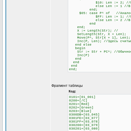
$10: Len := 2; //Если сле
else Len := 1 //В любо
end;
$05: case P^ of //Аналогич
$FF: Len := 1; //Если сле
else Len := 2 //В любо
end
end;
X := Length(Str); //
SetLength(Str, X + Len);
Move(P^, Str[X + 1], Len);
Inc(P, Len); //Здесь считыва
end else
begin
Str := Str + PC^; //Обычное 
Inc(P)
end
end
end
end;
Фрагмент таблицы
Код:
0101=[01_001]
0200=[/C]
0201=[Red]
0202=[Green]
0203=[Blue]
0300DB=[03_045]
0301FE=[03_077]
0301FF=[03_078]
030200=[03_079]
030201=[03_080]