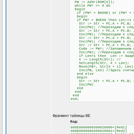
PW := Addr(ROM[X]);
while PW^ <> 0 do
begin
if (PW^ = $000E) or (PW^ = $0
begin
if PW^ = $0E00 then Len:=1 el
Str := Str + PC.A + PC.B; //
Inc(PW); //Переходим к след
Str := Str + PC.A + PC.B; //
Inc(PW); //Переходим к след
Str := Str + PC.A + PC.B; //
Inc(PW); //Переходим к след
Str := Str + PC.A + PC.B; // 
Code := PW^; //Запоминаем раз
Inc(PW); //Переходим к след
if Len=1 then Len := SwapMe2
X := Length(Str); //
SetLength(Str, X + Len);
Move(PB^, Str[X + 1], Len)
Inc(PB, Len) //Здесь считыва
end else
begin
Str := Str + PC.A + PC.B; //О
Inc(PW)
end
end
end
end;
Фрагмент таблицы BE
Код:
000E0000000300020000=[Red1]
000E0000000300020001=[Red2]