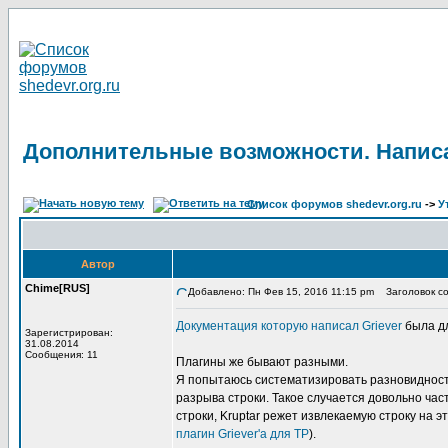
Дополнительные возможности. Написа
Список форумов shedevr.org.ru
->
У
Автор
Chime[RUS]
Добавлено: Пн Фев 15, 2016 11:15 pm
Заголовок со
Документация которую написал Griever
была дл
Зарегистрирован:
31.08.2014
Сообщения: 11
Плагины же бывают разными.
Я попытаюсь систематизировать разновидность
разрыва строки. Такое случается довольно част
строки, Kruptar режет извлекаемую строку на 
плагин Griever'а для TP
).