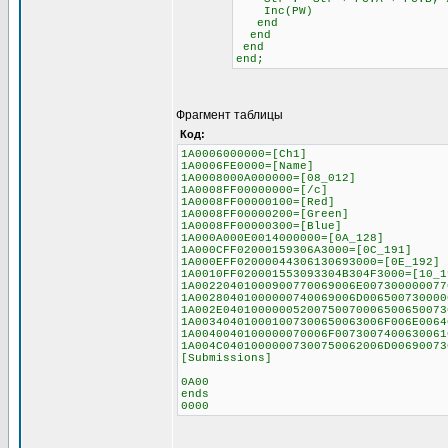
Inc(PW)
end
end
end
end;
Фрагмент таблицы
Код:
1A0006000000=[Ch1]
1A0006FE0000=[Name]
1A0008000A000000=[08_012]
1A0008FF00000000=[/c]
1A0008FF00000100=[Red]
1A0008FF00000200=[Green]
1A0008FF00000300=[Blue]
1A000A000E0014000000=[0A_128]
1A000CFF02000159306A3000=[0C_191]
1A000EFF02000044306130693000=[0E_192]
1A0010FF020001553093304B304F3000=[10_1
1A00220401000900770069006E007300000077
1A00280401000000740069006D006500730000
1A002E04010000005200750070006500650073
1A003404010001007300650063006F006E0064
1A0040040100000070006F0073007400630061
1A004C04010000007300750062006D00690073
[Submissions]
0A00
ends
0000