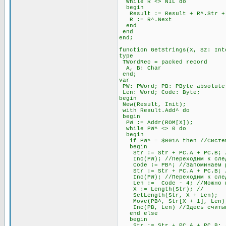
While R <> NIL do
begin
Result := Result + R^.Str + #
R := R^.Next
end
end
end;
function GetStrings(X, Sz: Int
type
TWordRec = packed record
A, B: Char
end;
var
PW: PWord; PB: PByte absolute
Len: Word; Code: Byte;
begin
New(Result, Init);
with Result.Add^ do
begin
PW := Addr(ROM[X]);
while PW^ <> 0 do
begin
if PW^ = $001A then //Система
begin
Str := Str + PC.A + PC.B; //
Inc(PW); //Переходим к след
Code := PB^; //Запоминаем раз
Str := Str + PC.A + PC.B; //
Inc(PW); //Переходим к след
Len := Code - 4; //Можно про
X := Length(Str); //
SetLength(Str, X + Len);
Move(PB^, Str[X + 1], Len)
Inc(PB, Len) //Здесь считыва
end else
begin
Str := Str + PC.A + PC.B; //О