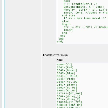
end;
X := Length(Str); //
SetLength(Str, X + Len);
Move(P^, Str[X + 1], Len);
Inc(P, Len); //Здесь считыва
end else
if P^ = $02 then Break // это
else
begin
Str := Str + PC^; // Обычное
Inc(P)
end
end
end
end;
Фрагмент таблицы
Код:
0540=[/C]
0541=[Red]
0542=[Green]
0543=[Blue]
0544=[l_Blue]
0545=[Pink]
0546=[Yellow]
0547=[Black]
0602=[sp_01]
0603=[sp_02]
077072=[07_200]
0C0A=[delay_1]
0C14=[delay_2]
1100A0=[11_223]
123880=[snd_04]