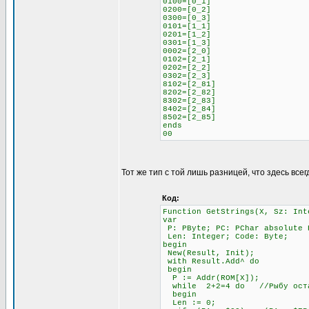
0100=[0_1]
0200=[0_2]
0300=[0_3]
0101=[1_1]
0201=[1_2]
0301=[1_3]
0002=[2_0]
0102=[2_1]
0202=[2_2]
0302=[2_3]
8102=[2_81]
8202=[2_82]
8302=[2_83]
8402=[2_84]
8502=[2_85]
ends
00
Тот же тип с той лишь разницей, что здесь всег
Код:
Function GetStrings(X, Sz: Int
var
P: PByte; PC: PChar absolute 
Len: Integer; Code: Byte;
begin
New(Result, Init);
with Result.Add^ do
begin
P := Addr(ROM[X]);
while 2+2=4 do //Рыбу остав
begin
Len := 0;