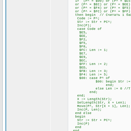
if (P^ = $00) or (P^ = $E5) 
or (P^ = $EC) or (P^ = $EE) 
or (P^ = $F4) or (P^ = $F5) 
or (P^ = $FC) or (P^ = $FF)
then begin // Считать 1 бай
Code := P^;
Str := Str + PC^;
Inc(P);
case Code of
$E5,
$EE,
$F2,
$F5,
$F8,
$FC: Len := 1;
$E7,
$E9,
$EC,
$FF: Len := 2;
$ED,
$FB: Len := 3;
$F4: Len := 5;
$00: case P^ of
$00: begin Str := Str + P
end;
else Len := 0 //Т.к. 00
end;
end;
X := Length(Str);
SetLength(Str, X + Len);
Move(P^, Str[X + 1], Len);
Inc(P, Len);
end else
begin
Str := Str + PC^;
Inc(P)
end
end