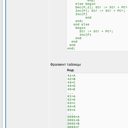
end;
else begin \\ 
Dec(P,2); Str := Str + 
Inc(P); Str := Str + PC^;
Inc(P)
end
end;
end else \\ Если н
begin
Str := Str + PC^;
Inc(P)
end
end
end
end;
Фрагмент таблицы
Код:
41=A
42=B
43=C
44=D
45=E
...
61=a
62=b
63=c
64=d
65=e
...
D090=А
D091=Б
D092=В
D093=Г