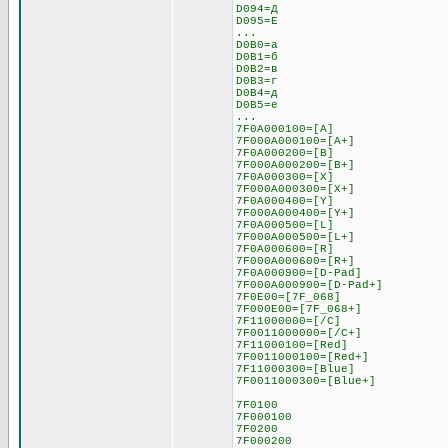
D094=Д
D095=Е
...
D0B0=а
D0B1=б
D0B2=в
D0B3=г
D0B4=д
D0B5=е
...
7F0A000100=[A]
7F000A000100=[A+]
7F0A000200=[B]
7F000A000200=[B+]
7F0A000300=[X]
7F000A000300=[X+]
7F0A000400=[Y]
7F000A000400=[Y+]
7F0A000500=[L]
7F000A000500=[L+]
7F0A000600=[R]
7F000A000600=[R+]
7F0A000900=[D-Pad]
7F000A000900=[D-Pad+]
7F0E00=[7F_068]
7F000E00=[7F_068+]
7F11000000=[/C]
7F0011000000=[/C+]
7F11000100=[Red]
7F0011000100=[Red+]
7F11000300=[Blue]
7F0011000300=[Blue+]
7F0100
7F000100
7F0200
7F000200