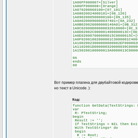
1A06FF000007=[Silver]
1A06FF000008=[Orange]
1A070200060100=[07_101]
1A08020024000101=[08_120]
1A0902000500000166=[09_135]
1A0A0200090000037401=[0A_232]
1A0B020026000000140A01=[0B_312
1A0C02000D00000032010000=[0C_3
1A0D02002C000001400000013C=[0D
1A0E020007000000015C0000015C=[
1A0F02001002000001C3000001C400
1A10020023000000000002EF000002
1A1102001D000000320000039C0000
1A150200180000013A0000013C0000
0A
ends
00
Вот пример плагина для двубайтовой кодировк
но текст в Unicode. ):
Код:
function GetData(TextStrings: 
var
R: PTextString;
begin
Result := '';
If TextStrings = NIL then Exi
With TextStrings^ do
begin
R := Root;