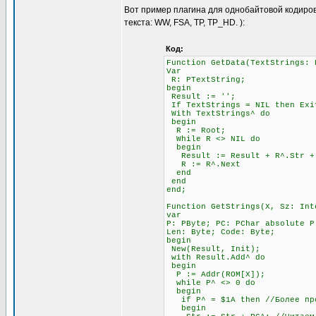
Вот пример плагина для однобайтовой кодиров
текста: WW, FSA, TP, TP_HD. ):
Код:
Function GetData(TextStrings: 
Var
R: PTextString;
begin
Result := '';
If TextStrings = NIL then Exi
With TextStrings^ do
begin
R := Root;
While R <> NIL do
begin
Result := Result + R^.Str + #
R := R^.Next
end
end
end;
Function GetStrings(X, Sz: Int
var
P: PByte; PC: PChar absolute P
Len: Byte; Code: Byte;
begin
New(Result, Init);
with Result.Add^ do
begin
P := Addr(ROM[X]);
while P^ <> 0 do
begin
if P^ = $1A then //Более прод
begin