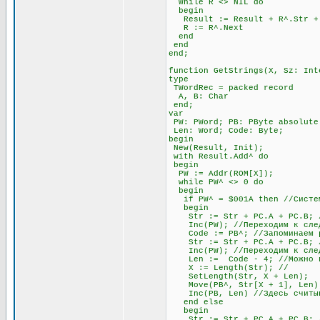
While R <> NIL do
begin
Result := Result + R^.Str + #
R := R^.Next
end
end
end;
function GetStrings(X, Sz: Int
type
TWordRec = packed record
A, B: Char
end;
var
PW: PWord; PB: PByte absolute
Len: Word; Code: Byte;
begin
New(Result, Init);
with Result.Add^ do
begin
PW := Addr(ROM[X]);
while PW^ <> 0 do
begin
if PW^ = $001A then //Система
begin
Str := Str + PC.A + PC.B; //
Inc(PW); //Переходим к след
Code := PB^; //Запоминаем раз
Str := Str + PC.A + PC.B; //
Inc(PW); //Переходим к след
Len := Code - 4; //Можно про
X := Length(Str); //
SetLength(Str, X + Len);
Move(PB^, Str[X + 1], Len)
Inc(PB, Len) //Здесь считыва
end else
begin
Str := Str + PC.A + PC.B; //О