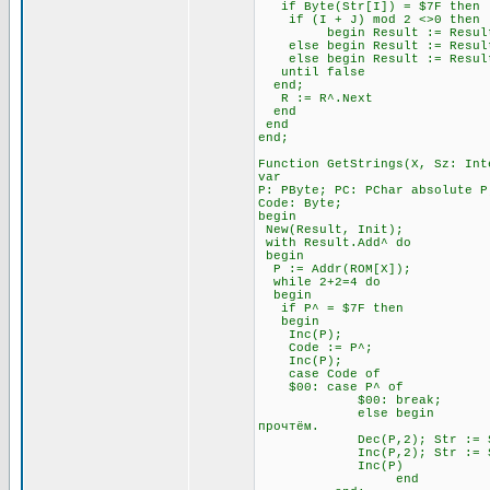
if Byte(Str[I]) = $7F t
if (I + J) mod 2 <>0 
begin Result := Result + Ch
else begin Result := Result +
else begin Result := Result 
until false \\ Всё э
end;
R := R^.Next
end
end
end;
Function GetStrings(X, Sz: Int
var
P: PByte; PC: PChar absolute P
Code: Byte;
begin
New(Result, Init);
with Result.Add^ do
begin
P := Addr(ROM[X]);
while 2+2=4 do \\ П
begin
if P^ = $7F then \\ Ес
begin
Inc(P); \\ Посмо
Code := P^;
Inc(P);
case Code of
$00: case P^ of \
$00: break; \\ А за 
else begin \\ Если за 
прочтём.
Dec(P,2); Str := Str
Inc(P,2); Str := Str
Inc(P)
end