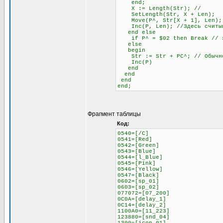
end;
X := Length(Str); //
SetLength(Str, X + Len);
Move(P^, Str[X + 1], Len);
Inc(P, Len); //Здесь считыва
end else
if P^ = $02 then Break // это
else
begin
Str := Str + PC^; // Обычное
Inc(P)
end
end
end
end;
Фрагмент таблицы
Код:
0540=[/C]
0541=[Red]
0542=[Green]
0543=[Blue]
0544=[l_Blue]
0545=[Pink]
0546=[Yellow]
0547=[Black]
0602=[sp_01]
0603=[sp_02]
077072=[07_200]
0C0A=[delay_1]
0C14=[delay_2]
1100A0=[11_223]
123880=[snd_04]