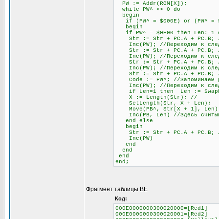
PW := Addr(ROM[X]);
while PW^ <> 0 do
begin
if (PW^ = $000E) or (PW^ = $0
begin
if PW^ = $0E00 then Len:=1 el
Str := Str + PC.A + PC.B; //
Inc(PW); //Переходим к след
Str := Str + PC.A + PC.B; //
Inc(PW); //Переходим к след
Str := Str + PC.A + PC.B; //
Inc(PW); //Переходим к след
Str := Str + PC.A + PC.B; // 
Code := PW^; //Запоминаем раз
Inc(PW); //Переходим к след
if Len=1 then Len := SwapMe2
X := Length(Str); //
SetLength(Str, X + Len);
Move(PB^, Str[X + 1], Len)
Inc(PB, Len) //Здесь считыва
end else
begin
Str := Str + PC.A + PC.B; //О
Inc(PW)
end
end
end
end;
Фрагмент таблицы BE
Код:
000E0000000300020000=[Red1]
000E0000000300020001=[Red2]