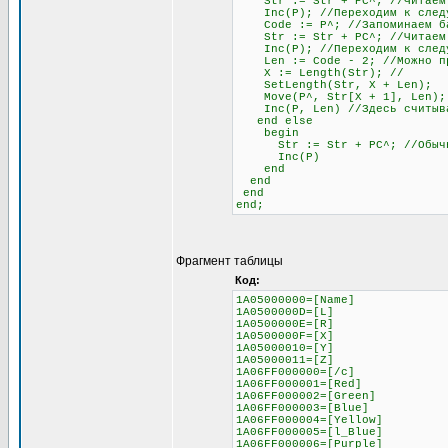
Str := Str + PC^; //Читаем
Inc(P); //Переходим к следу
Code := P^; //Запоминаем бай
Str := Str + PC^; //Читаем б
Inc(P); //Переходим к след
Len := Code - 2; //Можно проч
X := Length(Str); //
SetLength(Str, X + Len);
Move(P^, Str[X + 1], Len);
Inc(P, Len) //Здесь считывае
end else
begin
Str := Str + PC^; //Обычное 
Inc(P)
end
end
end
end;
Фрагмент таблицы
Код:
1A05000000=[Name]
1A0500000D=[L]
1A0500000E=[R]
1A0500000F=[X]
1A05000010=[Y]
1A05000011=[Z]
1A06FF000000=[/c]
1A06FF000001=[Red]
1A06FF000002=[Green]
1A06FF000003=[Blue]
1A06FF000004=[Yellow]
1A06FF000005=[l_Blue]
1A06FF000006=[Purple]