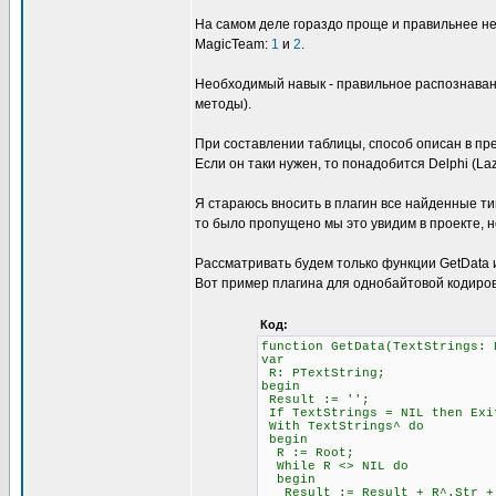
На самом деле гораздо проще и правильнее не
MagicTeam:
1
и
2
.
Необходимый навык - правильное распознавани
методы).
При составлении таблицы, способ описан в пре
Если он таки нужен, то понадобится Delphi (L
Я стараюсь вносить в плагин все найденные ти
то было пропущено мы это увидим в проекте, н
Рассматривать будем только функции GetData и 
Вот пример плагина для однобайтовой кодиров
Код:
function GetData(TextStrings: 
var
R: PTextString;
begin
Result := '';
If TextStrings = NIL then Exi
With TextStrings^ do
begin
R := Root;
While R <> NIL do
begin
Result := Result + R^.Str + #