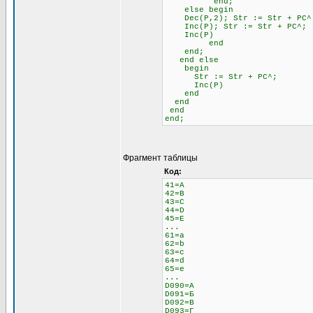
end;
else begin \\ 
Dec(P,2); Str := Str + 
Inc(P); Str := Str + PC^;
Inc(P)
end
end;
end else \\ Если н
begin
Str := Str + PC^;
Inc(P)
end
end
end
end;
Фрагмент таблицы
Код:
41=A
42=B
43=C
44=D
45=E
...
61=a
62=b
63=c
64=d
65=e
...
D090=А
D091=Б
D092=В
D093=Г