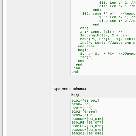
$10: Len := 2; //Если сле
else Len := 1 //В любо
end;
$05: case P^ of //Аналогич
$FF: Len := 1; //Если сле
else Len := 2 //В любо
end
end;
X := Length(Str); //
SetLength(Str, X + Len);
Move(P^, Str[X + 1], Len);
Inc(P, Len); //Здесь считыва
end else
begin
Str := Str + PC^; //Обычное 
Inc(P)
end
end
end
end;
Фрагмент таблицы
Код:
0101=[01_001]
0200=[/C]
0201=[Red]
0202=[Green]
0203=[Blue]
0300DB=[03_045]
0301FE=[03_077]
0301FF=[03_078]
030200=[03_079]
030201=[03_080]