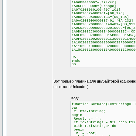
1A06FF000007=[Silver]
1A06FF000008=[Orange]
1A070200060100=[07_101]
1A08020024000101=[08_120]
1A0902000500000166=[09_135]
1A0A0200090000037401=[0A_232]
1A0B020026000000140A01=[0B_312
1A0C02000D00000032010000=[0C_3
1A0D02002C000001400000013C=[0D
1A0E020007000000015C0000015C=[
1A0F02001002000001C3000001C400
1A10020023000000000002EF000002
1A1102001D000000320000039C0000
1A150200180000013A0000013C0000
0A
ends
00
Вот пример плагина для двубайтовой кодировк
но текст в Unicode. ):
Код:
function GetData(TextStrings: 
var
R: PTextString;
begin
Result := '';
If TextStrings = NIL then Exi
With TextStrings^ do
begin
R := Root;