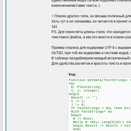
Единственным недостатком подобных плагинов 
извлечению\вставке текста. )
+ Плагин другого типа, но весьма полезный для
Хоть тут и не запаковка, но читается в проект 
1в1.
P.S. Для пересчёта длины строк, что находится
текстового файла, а как это внести в плагин ра
Пример плагина для кодировки UTF-8 с выравни
OoT3D, при той же кодировке и системе кодов,
В таблице продублируем каждый встреченный 
Для удобства расчётов и красоты текста в про
Код:
Function GetData(TextStrings: 
Var
R: PTextString;
I, J: integer;
begin
Result := '';
I := 1; \\ Счётчи
J := 0; \\ Счётч
If TextStrings = NIL then Exi
With TextStrings^ do
begin
R := Root;
While R <NIL> Length(Str)
begin Result := Result + #12
end;