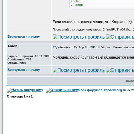
ends
7F0000
Если сложилось впечатление, что Kruptar подх
Последний раз редактировалось: Chime[RUS] (Сб Июл 29
Вернуться к началу
Anton
Добавлено: Вс Апр 03, 2016 6:54 pm
Заголовок соо
Зарегистрирован: 10.11.2003
Молодец, скоро Круптар-таки обзаведется вме
Сообщения: 727
Откуда: Киев
Вернуться к началу
Пока
Список форумов shedevr.org.ru
->
У
Страница
1
из
1