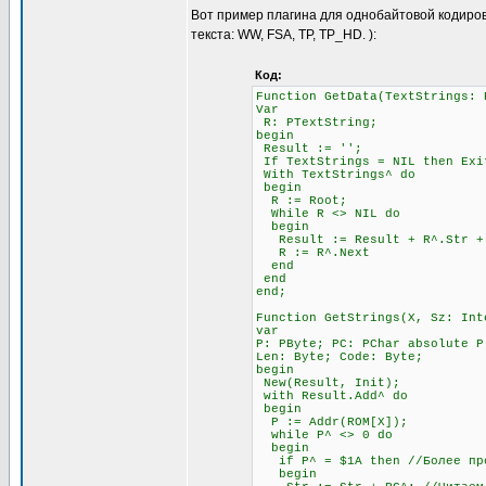
Вот пример плагина для однобайтовой кодиров
текста: WW, FSA, TP, TP_HD. ):
Код:
Function GetData(TextStrings: 
Var
R: PTextString;
begin
Result := '';
If TextStrings = NIL then Exi
With TextStrings^ do
begin
R := Root;
While R <> NIL do
begin
Result := Result + R^.Str + #
R := R^.Next
end
end
end;
Function GetStrings(X, Sz: Int
var
P: PByte; PC: PChar absolute P
Len: Byte; Code: Byte;
begin
New(Result, Init);
with Result.Add^ do
begin
P := Addr(ROM[X]);
while P^ <> 0 do
begin
if P^ = $1A then //Более прод
begin