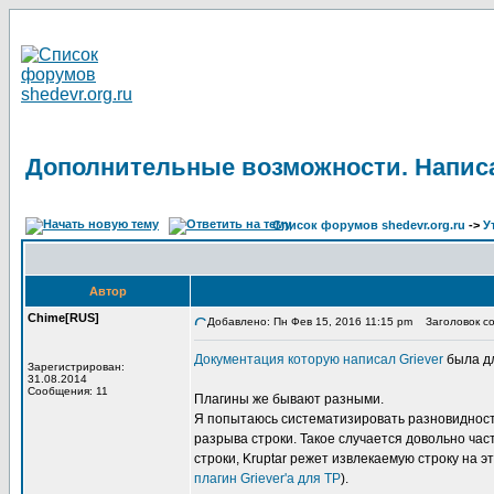
Дополнительные возможности. Написа
Список форумов shedevr.org.ru
->
У
Автор
Chime[RUS]
Добавлено: Пн Фев 15, 2016 11:15 pm
Заголовок со
Документация которую написал Griever
была дл
Зарегистрирован:
31.08.2014
Сообщения: 11
Плагины же бывают разными.
Я попытаюсь систематизировать разновидность
разрыва строки. Такое случается довольно част
строки, Kruptar режет извлекаемую строку на 
плагин Griever'а для TP
).