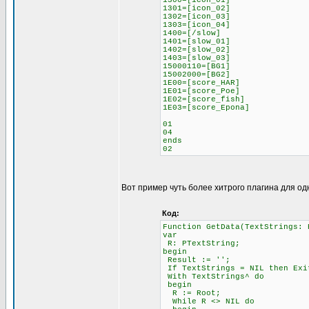
1300=[icon_01]
1301=[icon_02]
1302=[icon_03]
1303=[icon_04]
1400=[/slow]
1401=[slow_01]
1402=[slow_02]
1403=[slow_03]
15000110=[BG1]
15002000=[BG2]
1E00=[score_HAR]
1E01=[score_Poe]
1E02=[score_fish]
1E03=[score_Epona]
01
04
ends
02
Вот пример чуть более хитрого плагина для од
Код:
Function GetData(TextStrings: 
var
R: PTextString;
begin
Result := '';
If TextStrings = NIL then Exi
With TextStrings^ do
begin
R := Root;
While R <> NIL do