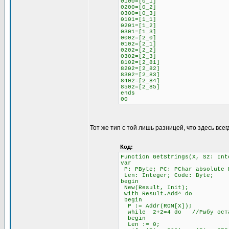
0100=[0_1]
0200=[0_2]
0300=[0_3]
0101=[1_1]
0201=[1_2]
0301=[1_3]
0002=[2_0]
0102=[2_1]
0202=[2_2]
0302=[2_3]
8102=[2_81]
8202=[2_82]
8302=[2_83]
8402=[2_84]
8502=[2_85]
ends
00
Тот же тип с той лишь разницей, что здесь всег
Код:
Function GetStrings(X, Sz: Int
var
P: PByte; PC: PChar absolute 
Len: Integer; Code: Byte;
begin
New(Result, Init);
with Result.Add^ do
begin
P := Addr(ROM[X]);
while 2+2=4 do //Рыбу остав
begin
Len := 0;