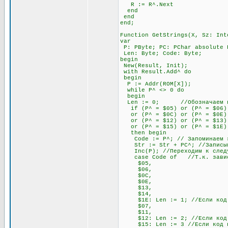
R := R^.Next
end
end
end;
Function GetStrings(X, Sz: Int
var
P: PByte; PC: PChar absolute 
Len: Byte; Code: Byte;
begin
New(Result, Init);
with Result.Add^ do
begin
P := Addr(ROM[X]);
while P^ <> 0 do
begin
Len := 0; //Обозначаем пере
if (P^ = $05) or (P^ = $06) o
or (P^ = $0C) or (P^ = $0E) o
or (P^ = $12) or (P^ = $13) 
or (P^ = $15) or (P^ = $1E)
then begin
Code := P^; // Запоминаем э
Str := Str + PC^; //Записывае
Inc(P); //Переходим к след
case Code of //Т.к. зависимо
$05,
$06,
$0C,
$0E,
$13,
$14,
$1E: Len := 1; //Если код нач
$07,
$11,
$12: Len := 2; //Если код нач
$15: Len := 3 //Если код нач