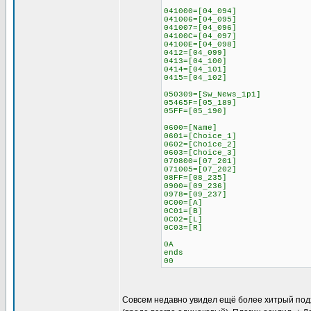
041000=[04_094]
041006=[04_095]
041007=[04_096]
04100C=[04_097]
04100E=[04_098]
0412=[04_099]
0413=[04_100]
0414=[04_101]
0415=[04_102]
050309=[Sw_News_1p1]
05465F=[05_189]
05FF=[05_190]
0600=[Name]
0601=[Choice_1]
0602=[Choice_2]
0603=[Choice_3]
070800=[07_201]
071005=[07_202]
08FF=[08_235]
0900=[09_236]
0978=[09_237]
0C00=[A]
0C01=[B]
0C02=[L]
0C03=[R]
0A
ends
00
Совсем недавно увидел ещё более хитрый подход