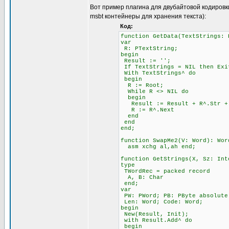
Вот пример плагина для двубайтовой кодировк
msbt контейнеры для хранения текста):
Код:
function GetData(TextStrings: 
var
R: PTextString;
begin
Result := '';
If TextStrings = NIL then Exi
With TextStrings^ do
begin
R := Root;
While R <> NIL do
begin
Result := Result + R^.Str + 
R := R^.Next
end
end
end;
function SwapMe2(V: Word): Wor
asm xchg al,ah end;
function GetStrings(X, Sz: Int
type
TWordRec = packed record
A, B: Char
end;
var
PW: PWord; PB: PByte absolute
Len: Word; Code: Word;
begin
New(Result, Init);
with Result.Add^ do
begin