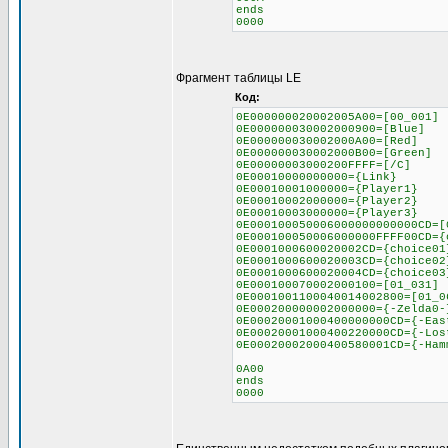
ends
0000
Фрагмент таблицы LE
Код:
0E000000020002005A00=[00_001]
0E000000030002000900=[Blue]
0E000000030002000A00=[Red]
0E000000030002000B00=[Green]
0E00000003000200FFFF=[/C]
0E00010000000000={Link}
0E00010001000000={Player1}
0E00010002000000={Player2}
0E00010003000000={Player3}
0E000100050006000000000000CD=[
0E000100050006000000FFFF00CD={
0E0001000600020002CD={choice01
0E0001000600020003CD={choice02
0E0001000600020004CD={choice03
0E000100070002000100=[01_031]
0E0001001100040014002800=[01_0
0E000200000002000000={-Zelda0-
0E00020001000400000000CD={-Eas
0E00020001000400220000CD={-Los
0E00020002000400580001CD={-Ham
0A00
ends
0000