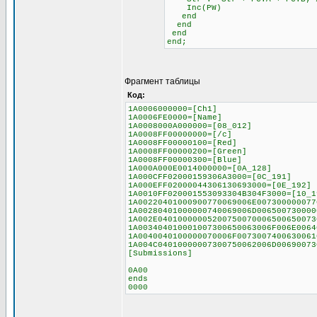
Inc(PW)
end
end
end
end;
Фрагмент таблицы
Код:
1A0006000000=[Ch1]
1A0006FE0000=[Name]
1A0008000A000000=[08_012]
1A0008FF00000000=[/c]
1A0008FF00000100=[Red]
1A0008FF00000200=[Green]
1A0008FF00000300=[Blue]
1A000A000E0014000000=[0A_128]
1A000CFF02000159306A3000=[0C_191]
1A000EFF02000044306130693000=[0E_192]
1A0010FF020001553093304B304F3000=[10_1
1A00220401000900770069006E007300000077
1A00280401000000740069006D006500730000
1A002E04010000005200750070006500650073
1A003404010001007300650063006F006E0064
1A0040040100000070006F0073007400630061
1A004C04010000007300750062006D00690073
[Submissions]
0A00
ends
0000