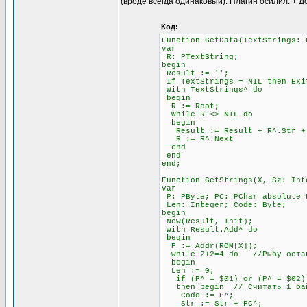
(вроде всегда одинаковый). Плагин осилил. + Д
Код:
Function GetData(TextStrings: 
var
R: PTextString;
begin
Result := '';
If TextStrings = NIL then Exi
With TextStrings^ do
begin
R := Root;
While R <> NIL do
begin
Result := Result + R^.Str + #
R := R^.Next
end
end
end;
Function GetStrings(X, Sz: Int
var
P: PByte; PC: PChar absolute 
Len: Integer; Code: Byte;
begin
New(Result, Init);
with Result.Add^ do
begin
P := Addr(ROM[X]);
while 2+2=4 do //Рыбу остав
begin
Len := 0;
if (P^ = $01) or (P^ = $02) 
then begin // Считать 1 бай
Code := P^;
Str := Str + PC^;