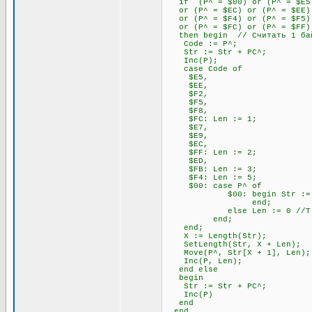
if (P^ = $00) or (P^ = $E5) 
or (P^ = $EC) or (P^ = $EE) 
or (P^ = $F4) or (P^ = $F5) 
or (P^ = $FC) or (P^ = $FF)
then begin // Считать 1 бай
Code := P^;
Str := Str + PC^;
Inc(P);
case Code of
$E5,
$EE,
$F2,
$F5,
$F8,
$FC: Len := 1;
$E7,
$E9,
$EC,
$FF: Len := 2;
$ED,
$FB: Len := 3;
$F4: Len := 5;
$00: case P^ of
$00: begin Str := Str + P
end;
else Len := 0 //Т.к. 00
end;
end;
X := Length(Str);
SetLength(Str, X + Len);
Move(P^, Str[X + 1], Len);
Inc(P, Len);
end else
begin
Str := Str + PC^;
Inc(P)
end
end