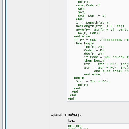
Inc(P);
case Code of
$01,
$02,
$03: Len := 1;
end;
X := Length(Str);
SetLength(Str, X + Len);
Move(P^, Str[X + 1], Len);
Inc(P, Len);
end else
if P^ = $00 //Проверяем это
then begin
Inc(P, 2);
Code := P^;
dec(P, 2);
if Code = $0E //Если второй
then begin
Str := Str + PC^; Inc(
Str := Str + PC^; Inc(
end else break //Если не
end else
begin
Str := Str + PC^;
Inc(P)
end
end
end
end;
Фрагмент таблицы
Код:
0E=[0E]