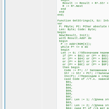
begin
Result := Result + R^.Str + #
R := R^.Next
end
end
end;
Function GetStrings(X, Sz: Int
var
P: PByte; PC: PChar absolute 
Len: Byte; Code: Byte;
begin
New(Result, Init);
with Result.Add^ do
begin
P := Addr(ROM[X]);
while P^ <> 0 do
begin
Len := 0; //Обозначаем переме
if (P^ = $01) or (P^ = $02) 
or (P^ = $04) or (P^ = $05) o
or (P^ = $07) or (P^ = $08) 
or (P^ = $0C) or (P^ = $0F)
then begin
Code := P^; // Запоминаем п
Str := Str + PC^; //Записыва
Inc(P); //Переходим к след
case Code of //Т.к. зависимос
$01,
$02,
$06,
$08,
$09,
$0C,
$0F: Len := 1; //Длина этих 
$03,
$07: Len := 2; //Длина этих 
$04: case P^ of //А вот если