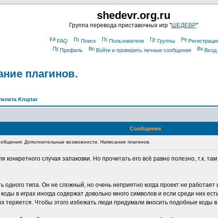
shedevr.org.ru
Группа перевода приставочных игр "
ШЕДЕВР
"
FAQ
Поиск
Пользователи
Группы
Регистраци
Профиль
Войти и проверить личные сообщения
Вход
ние плагинов.
тилита Kruptar
Сообщение
общения: Дополнительные возможности. Написание плагинов.
я конкретного случая запаковки. Но прочитать его всё равно полезно, т.к. т
одного типа. Он не сложный, но очень неприятно когда проект не работает 
оды в играх иногда содержат довольно много символов и если среди них есть т
ых теряется. Чтобы этого избежать люди придумали вносить подобные коды в