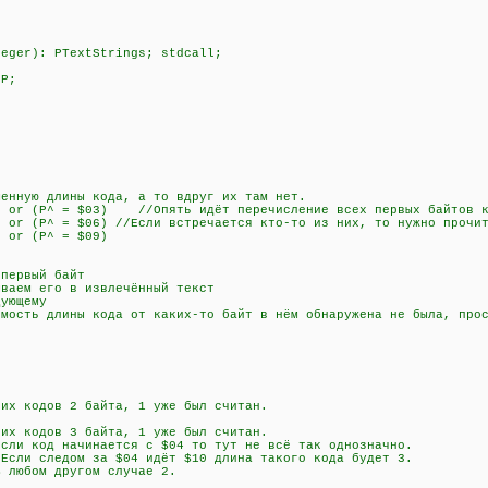
teger): PTextStrings; stdcall;
 P;
нную длины кода, а то вдруг их там нет.
or (P^ = $03) //Опять идёт перечисление всех первых байтов к
r (P^ = $06) //Если встречается кто-то из них, то нужно прочит
 or (P^ = $09)
)
ервый байт
аем его в извлечённый текст
ующему
сть длины кода от каких-то байт в нём обнаружена не была, прос
 кодов 2 байта, 1 уже был считан.
 кодов 3 байта, 1 уже был считан.
 код начинается с $04 то тут не всё так однозначно.
дом за $04 идёт $10 длина такого кода будет 3.
м другом случае 2.