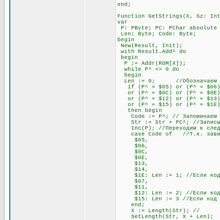
end;
Function GetStrings(X, Sz: In
var
P: PByte; PC: PChar absolute
Len: Byte; Code: Byte;
begin
New(Result, Init);
with Result.Add^ do
begin
P := Addr(ROM[X]);
while P^ <> 0 do
begin
Len := 0; //Обозначаем пере
if (P^ = $05) or (P^ = $06) o
or (P^ = $0C) or (P^ = $0E) o
or (P^ = $12) or (P^ = $13)
or (P^ = $15) or (P^ = $1E
then begin
Code := P^; // Запоминаем э
Str := Str + PC^; //Записыва
Inc(P); //Переходим к след
case Code of //Т.к. зависимо
$05,
$06,
$0C,
$0E,
$13,
$14,
$1E: Len := 1; //Если код на
$07,
$11,
$12: Len := 2; //Если код на
$15: Len := 3 //Если код нач
end;
X := Length(Str); //
SetLength(Str, X + Len)