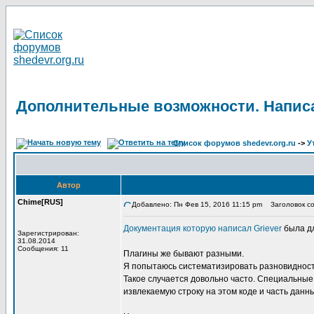
Дополнительные возможности. Написа
Список форумов shedevr.org.ru
->
У
Автор
Chime[RUS]
Добавлено: Пн Фев 15, 2016 11:15 pm
Заголовок со
Документация которую написал Griever
была дл
Зарегистрирован:
31.08.2014
Сообщения: 11
Плагины же бывают разными.
Я попытаюсь систематизировать разновидность 
Такое случается довольно часто. Специальные к
извлекаемую строку на этом коде и часть данн