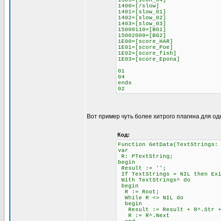
1303=[icon_04]
1400=[/slow]
1401=[slow_01]
1402=[slow_02]
1403=[slow_03]
15000110=[BG1]
15002000=[BG2]
1E00=[score_HAR]
1E01=[score_Poe]
1E02=[score_fish]
1E03=[score_Epona]
01
04
ends
02
Вот пример чуть более хитрого плагина для од
Код:
Function GetData(TextStrings:
var
R: PTextString;
begin
Result := '';
If TextStrings = NIL then Ex
With TextStrings^ do
begin
R := Root;
While R <> NIL do
begin
Result := Result + R^.Str + 
R := R^.Next