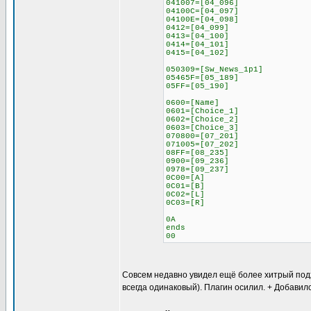
041007=[04_096]
04100C=[04_097]
04100E=[04_098]
0412=[04_099]
0413=[04_100]
0414=[04_101]
0415=[04_102]
050309=[Sw_News_1p1]
05465F=[05_189]
05FF=[05_190]
0600=[Name]
0601=[Choice_1]
0602=[Choice_2]
0603=[Choice_3]
070800=[07_201]
071005=[07_202]
08FF=[08_235]
0900=[09_236]
0978=[09_237]
0C00=[A]
0C01=[B]
0C02=[L]
0C03=[R]
0A
ends
00
Совсем недавно увидел ещё более хитрый подход
всегда одинаковый). Плагин осилил. + Добавил