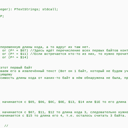
teger): PTextStrings; stdcall;
 P;
менную длины кода, а то вдруг их там нет.
r (P^ = $07) //Здесь идёт перечисление всех первых байтов конт
r (P^ = $11) //Если встречается кто-то из них, то нужно прочит
 or (P^ = $14)
)
тот первый байт
ем его в извлечённый текст (Вот он 1 байт, который не будем уч
ующему
сть длины кода от каких-то байт в нём обнаружена не была, пр
чинается с $05, $06, $0C, $0E, $13, $14 или $1E то его длина 2
чинается с $07, $11, $12 то длина кода 3, следовательно нужно
инается с $15 то длина его 4, т.е. осталось считать 3 байта.
; //