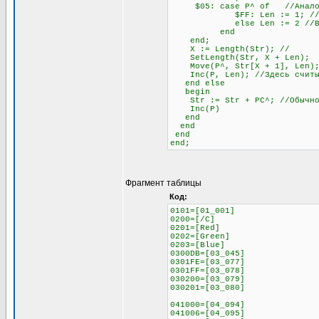
$05: case P^ of //Аналогич
$FF: Len := 1; //Если сле
else Len := 2 //В любо
end
end;
X := Length(Str); //
SetLength(Str, X + Len)
Move(P^, Str[X + 1], Len);
Inc(P, Len); //Здесь считыв
end else
begin
Str := Str + PC^; //Обычное 
Inc(P)
end
end
end
end;
Фрагмент таблицы
Код:
0101=[01_001]
0200=[/C]
0201=[Red]
0202=[Green]
0203=[Blue]
0300DB=[03_045]
0301FE=[03_077]
0301FF=[03_078]
030200=[03_079]
030201=[03_080]
041000=[04_094]
041006=[04_095]