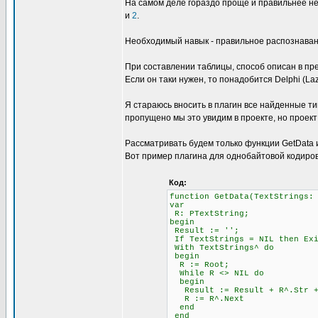
На самом деле гораздо проще и правильнее не
и
2
.
Необходимый навык - правильное распознавани
При составлении таблицы, способ описан в пре
Если он таки нужен, то понадобится Delphi (L
Я стараюсь вносить в плагин все найденные ти
пропущено мы это увидим в проекте, но проект
Рассматривать будем только функции GetData и 
Вот пример плагина для однобайтовой кодиров
Код:
function GetData(TextStrings:
var
R: PTextString;
begin
Result := '';
If TextStrings = NIL then Ex
With TextStrings^ do
begin
R := Root;
While R <> NIL do
begin
Result := Result + R^.Str + 
R := R^.Next
end
end