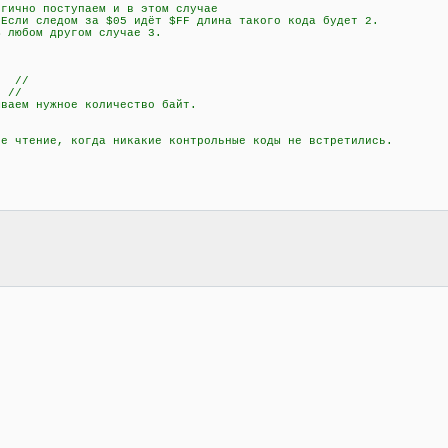
но поступаем и в этом случае
дом за $05 идёт $FF длина такого кода будет 2.
м другом случае 3.
; //
 //
аем нужное количество байт.
чтение, когда никакие контрольные коды не встретились.