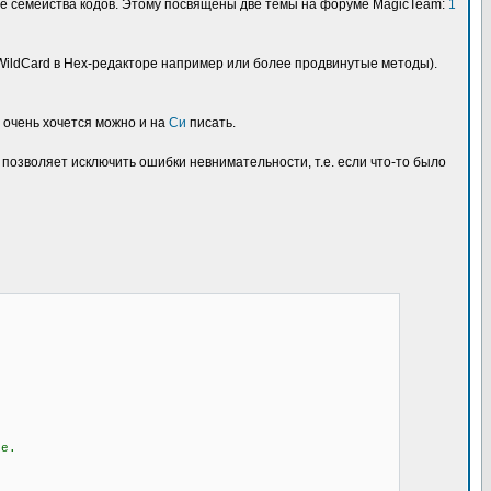
лые семейства кодов. Этому посвящены две темы на форуме MagicTeam:
1
WildCard в Hex-редакторе например или более продвинутые методы).
и очень хочется можно и на
Си
писать.
 позволяет исключить ошибки невнимательности, т.е. если что-то было
те.