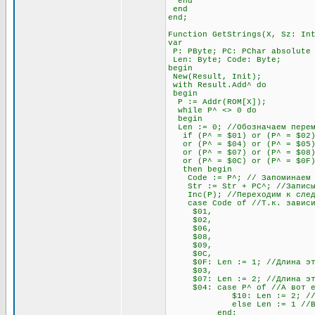
end
end
end;
Function GetStrings(X, Sz: In
var
P: PByte; PC: PChar absolute
Len: Byte; Code: Byte;
begin
New(Result, Init);
with Result.Add^ do
begin
P := Addr(ROM[X]);
while P^ <> 0 do
begin
Len := 0; //Обозначаем переме
if (P^ = $01) or (P^ = $02) 
or (P^ = $04) or (P^ = $05) o
or (P^ = $07) or (P^ = $08)
or (P^ = $0C) or (P^ = $0F
then begin
Code := P^; // Запоминаем п
Str := Str + PC^; //Записыв
Inc(P); //Переходим к след
case Code of //Т.к. зависимо
$01,
$02,
$06,
$08,
$09,
$0C,
$0F: Len := 1; //Длина этих
$03,
$07: Len := 2; //Длина этих
$04: case P^ of //А вот если
$10: Len := 2; //Если сле
else Len := 1 //В любо
end;