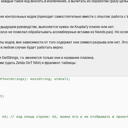
 каждый такой код вносить в исключения, а вычитать из обработки сразу це
е контрольных кодов (приходит самостоятельно вместе с опытом: работа с 
дыдущем руководстве, выясняется нужен ли Kruptar'у плагин или нет.
azarus не пожелал обрабатывать ассемблерные вставки из Needs.pas). Но есл
пы кодов, вне зависимости от того содержат они символ разрыва или нет. Это
 в любом случае будет работать верно.
GetStrings, т.к. меняются только они и название плагина.
ки (здесь Zelda OoT N64) и фрагмент таблицы:
 PTextStrings): AnsiString; stdcall;
it;
#2; // код конца строки: 02, можно его и не отображать в проек