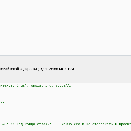
нобайтовой кодировки (здесь Zelda MC GBA):
 PTextStrings): AnsiString; stdcall;
it;
#0; // код конца строки: 00, можно его и не отображать в проек