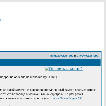
я
Предыдущая тема
::
Следующая тема
ам подробно описано назначение функций. )
из-за такой мелочи, как неверно определённый символ разрыва строки.
от, что в таблице обозначен как конец строки, Kruptar режет
 исключения при чтении скрипта (см.
плагин Griever'а для TP
).