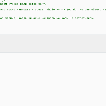
 //
аем нужное количество байт.
о можно написать и здесь: while P^ <> $02 do, но мне обычно ле
 чтение, когда никакие контрольные коды не встретились.