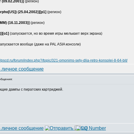
 (09.02.2001)]
(регион)
pho[US]) (25.04.2002)][p1]
(регион)
IMM) (16.11.2003)]
(регион)
)][o1]
(запускается, но во время игры мелькает верх экрана)
запускается вообще (даже на PAL ASIA консоли)
://pscd.ru/forum/index.php?/topic/321-omonims-sety-dlia-retro-konsolei-8-64-bit/
общения:
ющие дампы с пиратских картриджей.