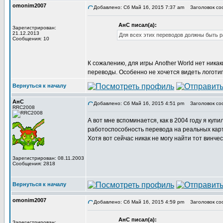
omonim2007
Добавлено: Сб Май 16, 2015 7:37 am
Заголовок со
АнС писал(а):
Зарегистрирован:
21.12.2013
Для всех этих переводов должны быть 
Сообщения: 10
К сожалению, для игры Another World нет ника
переводы. Особенно не хочется видеть логоти
Вернуться к началу
АнС
Добавлено: Сб Май 16, 2015 4:51 pm
Заголовок со
RRC2008
А вот мне вспоминается, как в 2004 году я ку
работоспособность перевода на реальных картр
Хотя вот сейчас никак не могу найти тот винче
Зарегистрирован: 08.11.2003
Сообщения: 2818
Вернуться к началу
omonim2007
Добавлено: Сб Май 16, 2015 4:59 pm
Заголовок со
АнС писал(а):
Зарегистрирован: