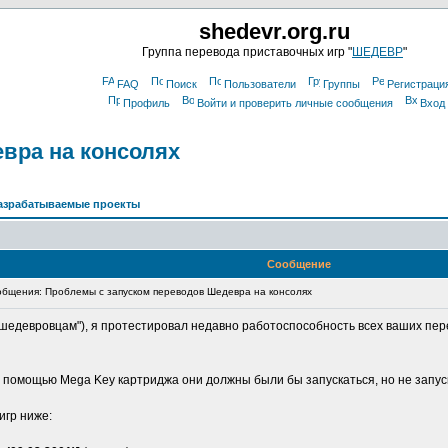
shedevr.org.ru
Группа перевода приставочных игр "
ШЕДЕВР
"
FAQ
Поиск
Пользователи
Группы
Регистраци
Профиль
Войти и проверить личные сообщения
Вход
вра на консолях
азрабатываемые проекты
Сообщение
бщения: Проблемы с запуском переводов Шедевра на консолях
шедевровцам"), я протестировал недавно работоспособность всех ваших пере
 с помощью Mega Key картриджа они должны были бы запускаться, но не запус
игр ниже: