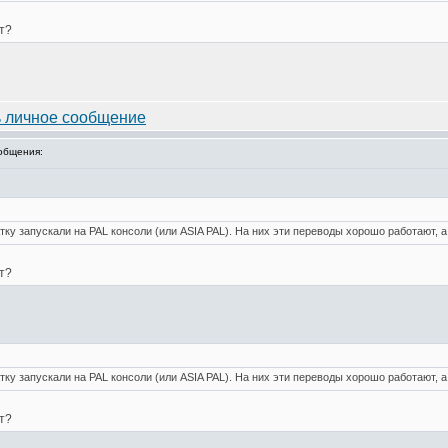
т?
общения:
тку запускали на PAL консоли (или ASIA PAL). На них эти переводы хорошо работают, а
т?
тку запускали на PAL консоли (или ASIA PAL). На них эти переводы хорошо работают, а
т?