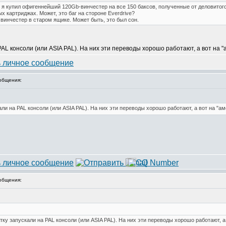
ду я купил офигеннейший 120Gb-винчестер на все 150 баксов, полученные от деловитог
 картриджах. Может, это баг на стороне Everdrive?
т винчестер в старом ящике. Может быть, это был сон.
PAL консоли (или ASIA PAL). На них эти переводы хорошо работают, а вот на "
общения:
али на PAL консоли (или ASIA PAL). На них эти переводы хорошо работают, а вот на "ам
общения:
тку запускали на PAL консоли (или ASIA PAL). На них эти переводы хорошо работают, а