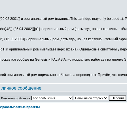
 (09.02.2001)] и оригинальный ром (надпись This cartridge may only be used...)
pho[US]) (25.04.2002)][p1] и оригинальный ром (есть звук, но нет картинки - тё
MM) (16.11.2003)] и оригинальный ром (есть звук, но нет картинки - тёмный экра
4)][o1] и оригинальный ром (мелькает верх экрана). Одинаковые симптомы у пер
 запускается вообще на Genesis и PAL ASIA, но нормально работает на японке
ервей оригинальный ром нормально работает, а перевод нет. Причём, что само
Показать сообщения:
азрабатываемые проекты