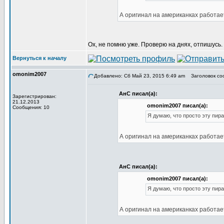
А оригинал на американках работае
Ох, не помню уже. Проверю на днях, отпишусь.
Вернуться к началу
omonim2007
Добавлено: Сб Май 23, 2015 6:49 am
Заголовок со
АнС писал(а):
Зарегистрирован:
21.12.2013
omonim2007 писал(а):
Сообщения: 10
Я думаю, что просто эту пира
А оригинал на американках работае
АнС писал(а):
omonim2007 писал(а):
Я думаю, что просто эту пира
А оригинал на американках работае