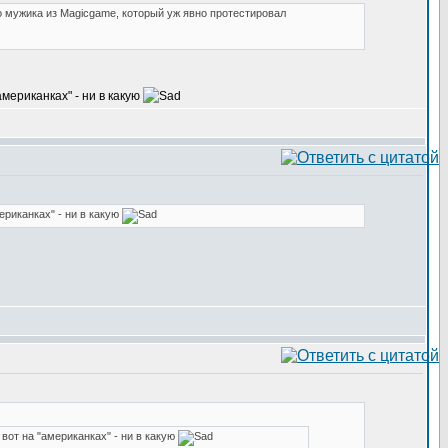
о мужика из Magicgame, который уж явно протестировал
американках" - ни в какую
ериканках" - ни в какую
 вот на "американках" - ни в какую