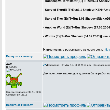
-
Robocop vs Terminator(E) [T+Rus0.94 Shedevr
-
Story of Thor(E) [T+Rus1.1 Shedevr(KEN+Amor
-
Story of Thor (E) [T+Rus1.03 Shedevr(Nick.oD
-
Another World (E) [T+Rus Shedevr (17.05.2004
-
Worms (E) [T+Rus Shedevr (04.09.2001)]
- не 
Наименование ромов взято из моего сета:
http
Вернуться к началу
АнС
Добавлено: Пт Май 15, 2015 9:18 pm
Заголовок со
RRC2008
Для всех этих переводов должны быть работа
Зарегистрирован: 08.11.2003
Сообщения: 2818
Вернуться к началу