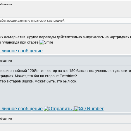
общения:
работающие дампы с пиратских картриджей.
ких альтернатив. Другие переводы действительно выпускались на картриджах 
п гуманоида при старте
общения:
пил офигеннейший 120Gb-винчестер на все 150 баксов, полученные от деловит
иджах. Может, это баг на стороне Everdrive?
стер в старом ящике. Может быть, это был сон.
общения: