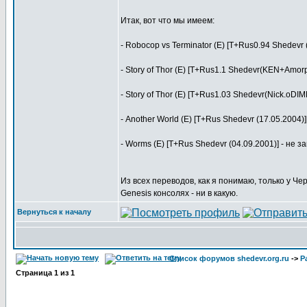
Итак, вот что мы имеем:
- Robocop vs Terminator (E) [T+Rus0.94 Shedevr
- Story of Thor (E) [T+Rus1.1 Shedevr(KEN+Amor
- Story of Thor (E) [T+Rus1.03 Shedevr(Nick.oDI
- Another World (E) [T+Rus Shedevr (17.05.200
- Worms (E) [T+Rus Shedevr (04.09.2001)] - не
Из всех переводов, как я понимаю, только у Ч
Genesis консолях - ни в какую.
Вернуться к началу
Список форумов shedevr.org.ru
->
Р
Страница
1
из
1