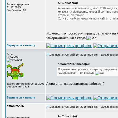
АнС писал(а):
Зарегистрирован:
21.12.2013
А вот мне вспоминается, как в 2004 году я
Сообщения: 10
мужика из Magicgame, который уж явно прот
стороне Everdrive?
Хотя вот сейчас никак не могу найти тот ви
Я думаю, что просто эту пиратку запускали на 
"американках" - ни в какую
Вернуться к началу
АнС
Добавлено: Сб Май 16, 2015 5:05 pm
Заголовок со
RRC2008
omonim2007 писал(а):
Я думаю, что просто эту пиратку запускали 
"американках" - ни в какую
А оригинал на американках работает?
Зарегистрирован: 08.11.2003
Сообщения: 2818
Вернуться к началу
omonim2007
Добавлено: Сб Май 16, 2015 5:13 pm
Заголовок со
АнС писал(а):
Зарегистрирован: