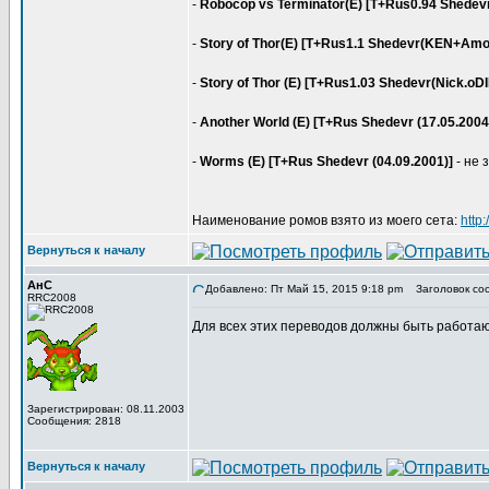
-
Robocop vs Terminator(E) [T+Rus0.94 Shedevr
-
Story of Thor(E) [T+Rus1.1 Shedevr(KEN+Amor
-
Story of Thor (E) [T+Rus1.03 Shedevr(Nick.oD
-
Another World (E) [T+Rus Shedevr (17.05.2004
-
Worms (E) [T+Rus Shedevr (04.09.2001)]
- не 
Наименование ромов взято из моего сета:
http
Вернуться к началу
АнС
Добавлено: Пт Май 15, 2015 9:18 pm
Заголовок со
RRC2008
Для всех этих переводов должны быть работа
Зарегистрирован: 08.11.2003
Сообщения: 2818
Вернуться к началу