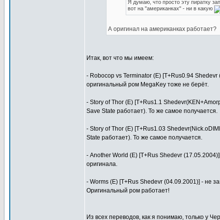
Я думаю, что просто эту пиратку за
вот на "американках" - ни в какую
А оригинал на американках работает?
Итак, вот что мы имеем:
- Robocop vs Terminator (E) [T+Rus0.94 Shedevr (
оригинальный ром MegaKey тоже не берёт.
- Story of Thor (E) [T+Rus1.1 Shedevr(KEN+Amorp
Save State работает). То же самое получается.
- Story of Thor (E) [T+Rus1.03 Shedevr(Nick.oDI
State работает). То же самое получается.
- Another World (E) [T+Rus Shedevr (17.05.200
оригинала.
- Worms (E) [T+Rus Shedevr (04.09.2001)] - не
Оригинальный ром работает!
Из всех переводов, как я понимаю, только у Ч