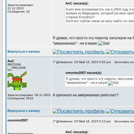
АнС писал(а):
Зарегистрирован:
21.12.2013
А вот мне вспоминается, как в 2004 году я
Сообщения: 10
мужика из Magicgame, который уж явно прот
стороне Everdrive?
Хотя вот сейчас никак не могу найти тот ви
Я думаю, что просто эту пиратку запускали на 
"американках" - ни в какую
Вернуться к началу
АнС
Добавлено: Сб Май 16, 2015 5:05 pm
Заголовок со
RRC2008
omonim2007 писал(а):
Я думаю, что просто эту пиратку запускали 
"американках" - ни в какую
А оригинал на американках работает?
Зарегистрирован: 08.11.2003
Сообщения: 2818
Вернуться к началу
omonim2007
Добавлено: Сб Май 16, 2015 5:13 pm
Заголовок со
АнС писал(а):
Зарегистрирован: