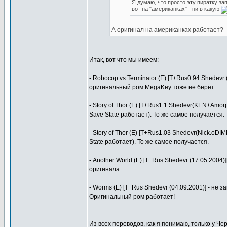
Я думаю, что просто эту пиратку за
вот на "американках" - ни в какую
А оригинал на американках работает?
Итак, вот что мы имеем:
- Robocop vs Terminator (E) [T+Rus0.94 Shedevr (
оригинальный ром MegaKey тоже не берёт.
- Story of Thor (E) [T+Rus1.1 Shedevr(KEN+Amorp
Save State работает). То же самое получается.
- Story of Thor (E) [T+Rus1.03 Shedevr(Nick.oDI
State работает). То же самое получается.
- Another World (E) [T+Rus Shedevr (17.05.200
оригинала.
- Worms (E) [T+Rus Shedevr (04.09.2001)] - не
Оригинальный ром работает!
Из всех переводов, как я понимаю, только у Ч