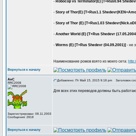
-
Robocop vs Terminator(E) [T+Rus0.94 Shedevr
-
Story of Thor(E) [T+Rus1.1 Shedevr(KEN+Amor
-
Story of Thor (E) [T+Rus1.03 Shedevr(Nick.oD
-
Another World (E) [T+Rus Shedevr (17.05.2004
-
Worms (E) [T+Rus Shedevr (04.09.2001)]
- не 
Наименование ромов взято из моего сета:
http
Вернуться к началу
АнС
Добавлено: Пт Май 15, 2015 9:18 pm
Заголовок со
RRC2008
Для всех этих переводов должны быть работа
Зарегистрирован: 08.11.2003
Сообщения: 2818
Вернуться к началу