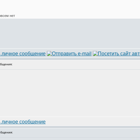
овсем нет
бщения:
бщения: