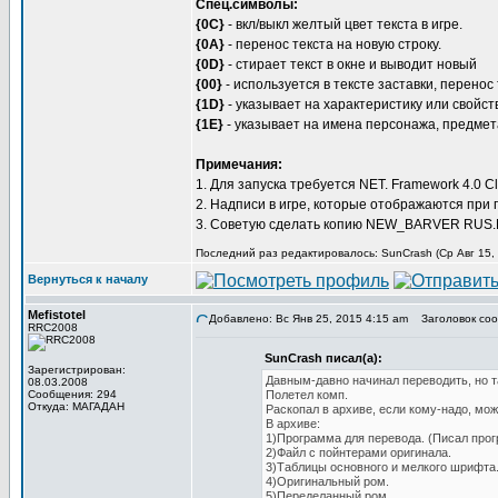
Спец.символы:
{0C}
- вкл/выкл желтый цвет текста в игре.
{0A}
- перенос текста на новую строку.
{0D}
- стирает текст в окне и выводит новый
{00}
- используется в тексте заставки, перенос 
{1D}
- указывает на характеристику или свойст
{1E}
- указывает на имена персонажа, предмета
Примечания:
1. Для запуска требуется NET. Framework 4.0 Clie
2. Надписи в игре, которые отображаются при 
3. Советую сделать копию NEW_BARVER RUS.BI
Последний раз редактировалось: SunCrash (Ср Авг 15, 
Вернуться к началу
Mefistotel
Добавлено: Вс Янв 25, 2015 4:15 am
Заголовок сообщ
RRC2008
SunCrash писал(а):
Зарегистрирован:
Давным-давно начинал переводить, но та
08.03.2008
Сообщения: 294
Полетел комп.
Откуда: МАГАДАН
Раскопал в архиве, если кому-надо, мож
В архиве:
1)Программа для перевода. (Писал прогр
2)Файл с пойнтерами оригинала.
3)Таблицы основного и мелкого шрифта
4)Оригинальный ром.
5)Переделанный ром.