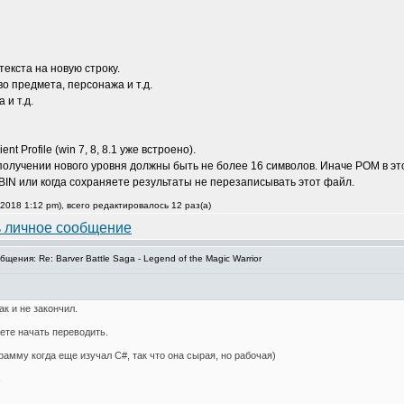
текста на новую строку.
во предмета, персонажа и т.д.
 и т.д.
nt Profile (win 7, 8, 8.1 уже встроено).
получении нового уровня должны быть не более 16 символов. Иначе РОМ в эт
N или когда сохраняете результаты не перезаписывать этот файл.
2018 1:12 pm), всего редактировалось 12 раз(а)
ения: Re: Barver Battle Saga - Legend of the Magic Warrior
к и не закончил.
ете начать переводить.
амму когда еще изучал C#, так что она сырая, но рабочая)
.