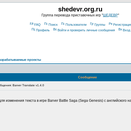
shedevr.org.ru
Группа перевода приставочных игр "
ШЕДЕВР
"
FAQ
Поиск
Пользователи
Группы
Регистраци
Профиль
Войти и проверить личные сообщения
Вход
азрабатываемые проекты
Сообщение
щения: Barver Translate v1.4.0
 изменения текста в игре Barver Battle Saga (Sega Genesis) с английского на