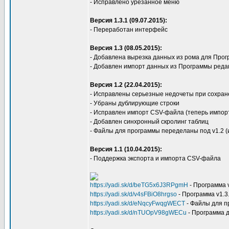
- Исправлено урезанное меню
Версия 1.3.1 (09.07.2015):
- Переработан интерфейс
Версия 1.3 (08.05.2015):
- Добавлена вырезка данных из рома для Пр
- Добавлен импорт данных из Программы ред
Версия 1.2 (22.04.2015):
- Исправлены серьезные недочеты при сохра
- Убраны дублирующие строки
- Исправлен импорт CSV-файла (теперь импорт
- Добавлен синхронный скролинг таблиц
- Файлы для программы переделаны под v1.2 (
Версия 1.1 (10.04.2015):
- Поддержка экспорта и импорта CSV-файла
https://yadi.sk/d/beTG5x6J3RPgmH
- Программа 
https://yadi.sk/d/v4sFBiO8hrgso
- Программа v1.3
https://yadi.sk/d/eNqcyFwqgWECT
- Файлы для 
https://yadi.sk/d/nTUOpV98gWECu
- Программа 