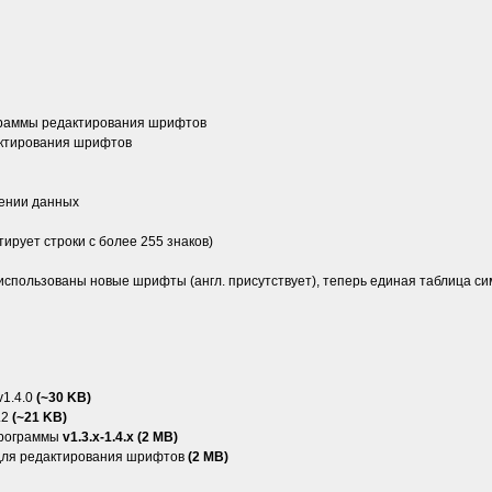
ограммы редактирования шрифтов
актирования шрифтов
нении данных
ирует строки с более 255 знаков)
использованы новые шрифты (англ. присутствует), теперь единая таблица си
v1.4.0
(~30 KB)
.2
(~21 KB)
программы
v1.3.x-1.4.x (2 MB)
для редактирования шрифтов
(2 MB)