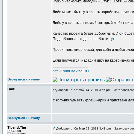
Нужно несколько мелодий - штук 5. Хотя бы са
Либо может быть у вас есть наработки, неисп
Либо у вас есть знакомый, который любит писа
Качество проекта будет добротным. И он будет
Подробности о ходе разработки
тут
.
Проект некоммерческий, для себя и любителей
Если получится, издадим игру на картриджах о
_________________
http://RomHacking.RU
Вернуться к началу
Гость
Добавлено: Чт Май 14, 2015 3:55 pm
Заголовок сооб
У кого-нибудь есть флеш-карик и приставка д
Вернуться к началу
TiberiyLTim
Добавлено: Ср Мар 21, 2018 3:43 pm
Заголовок со
RRC2008