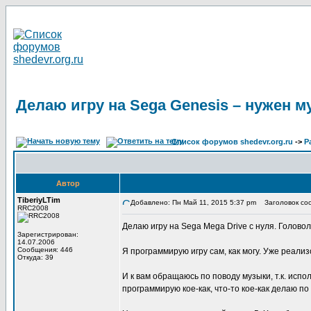
Делаю игру на Sega Genesis – нужен м
Список форумов shedevr.org.ru
->
Р
Автор
TiberiyLTim
Добавлено: Пн Май 11, 2015 5:37 pm
Заголовок сооб
RRC2008
Делаю игру на Sega Mega Drive с нуля. Головол
Зарегистрирован:
14.07.2006
Сообщения: 446
Я программирую игру сам, как могу. Уже реали
Откуда: 39
И к вам обращаюсь по поводу музыки, т.к. испо
программирую кое-как, что-то кое-как делаю по