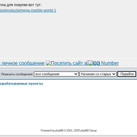
на для покупки вот тут:
esis/products/mega-marble-world-1
Показать сообщения:
азрабатываемые проекты
Powered by
phpBB
© 2001, 2005 phpBB Group