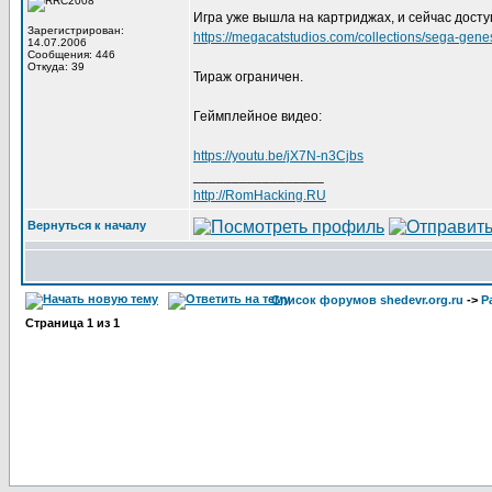
Игра уже вышла на картриджах, и сейчас доступ
Зарегистрирован:
https://megacatstudios.com/collections/sega-gen
14.07.2006
Сообщения: 446
Откуда: 39
Тираж ограничен.
Геймплейное видео:
https://youtu.be/jX7N-n3Cjbs
_________________
http://RomHacking.RU
Вернуться к началу
Список форумов shedevr.org.ru
->
Р
Страница
1
из
1