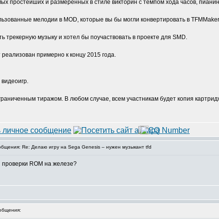
мых простейших и размеренных в стиле викторин с темпом хода часов, пианин
ользованные мелодии в MOD, которые вы бы могли конвертировать в TFMMaker
ть трекерную музыку и хотел бы поучаствовать в проекте для SMD.
 реализован примерно к концу 2015 года.
 видеоигр.
граниченным тиражом. В любом случае, всем участникам будет копия картрид
щения: Re: Делаю игру на Sega Genesis – нужен музыкант tfd
ля проверки ROM на железе?
общения: