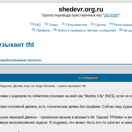
shedevr.org.ru
Группа перевода приставочных игр "
ШЕДЕВР
"
FAQ
Поиск
Пользователи
Группы
Регистраци
Профиль
Войти и проверить личные сообщения
Вход
узыкант tfd
азрабатываемые проекты
Сообщение
щения: Делаю игру на Sega Genesis – нужен музыкант tfd
омка с шариком по геймплею похожая на мой хак "Marble City" [NES], если не 
зовал основной движок, есть техническая демка без графики. Сейчас ищу худо
льзую звуковой движок – трекерную музыку в формате tfd. Однако TFMaker и в
 мере возникновения задачи. Я подумал, что может быть кто-то захочет и смо