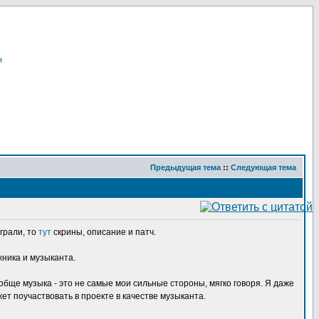
я
Предыдущая тема
::
Следующая тема
играли, то
тут
скрины, описание и патч.
жника и музыканта.
ообще музыка - это не самые мои сильные стороны, мягко говоря. Я даже
жет поучаствовать в проекте в качестве музыканта.