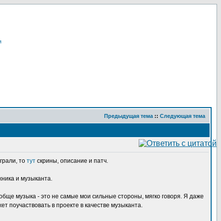
я
Предыдущая тема
::
Следующая тема
играли, то
тут
скрины, описание и патч.
жника и музыканта.
ообще музыка - это не самые мои сильные стороны, мягко говоря. Я даже
жет поучаствовать в проекте в качестве музыканта.