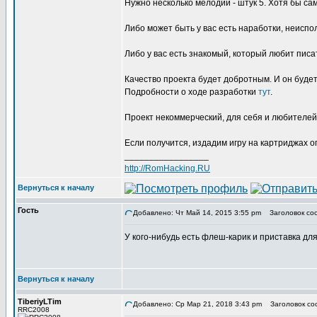
Нужно несколько мелодий - штук 5. Хотя бы са
Либо может быть у вас есть наработки, неисп
Либо у вас есть знакомый, который любит писа
Качество проекта будет добротным. И он будет
Подробности о ходе разработки
тут
.
Проект некоммерческий, для себя и любителей
Если получится, издадим игру на картриджах о
_________________
http://RomHacking.RU
Вернуться к началу
Гость
Добавлено: Чт Май 14, 2015 3:55 pm
Заголовок сооб
У кого-нибудь есть флеш-карик и приставка д
Вернуться к началу
TiberiyLTim
Добавлено: Ср Мар 21, 2018 3:43 pm
Заголовок со
RRC2008