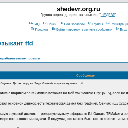
shedevr.org.ru
Группа перевода приставочных игр "
ШЕДЕВР
"
FAQ
Поиск
Пользователи
Группы
Регистраци
Профиль
Войти и проверить личные сообщения
Вход
узыкант tfd
азрабатываемые проекты
Сообщение
щения: Делаю игру на Sega Genesis – нужен музыкант tfd
омка с шариком по геймплею похожая на мой хак "Marble City" [NES], если не 
зовал основной движок, есть техническая демка без графики. Сейчас ищу худо
льзую звуковой движок – трекерную музыку в формате tfd. Однако TFMaker и в
 мере возникновения задачи. Я подумал, что может быть кто-то захочет и смо