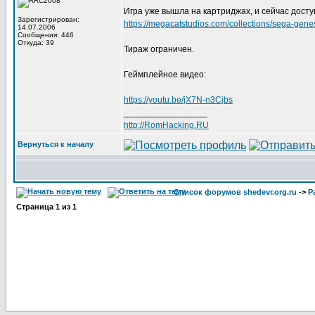
Игра уже вышла на картриджах, и сейчас доступ
Зарегистрирован:
https://megacatstudios.com/collections/sega-gen
14.07.2006
Сообщения: 446
Откуда: 39
Тираж ограничен.
Геймплейное видео:
https://youtu.be/jX7N-n3Cjbs
_________________
http://RomHacking.RU
Вернуться к началу
Список форумов shedevr.org.ru
->
Р
Страница
1
из
1