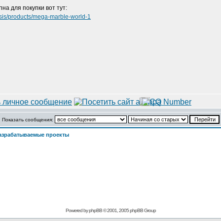
на для покупки вот тут:
esis/products/mega-marble-world-1
Показать сообщения:
азрабатываемые проекты
Powered by
phpBB
© 2001, 2005 phpBB Group