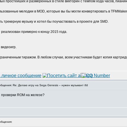
мых простейших и размеренных в стиле викторин с темпом хода часов, пианин
ользованные мелодии в MOD, которые вы бы могли конвертировать в TFMMaker
ть трекерную музыку и хотел бы поучаствовать в проекте для SMD.
 реализован примерно к концу 2015 года.
 видеоигр.
граниченным тиражом. В любом случае, всем участникам будет копия картрид
щения: Re: Делаю игру на Sega Genesis – нужен музыкант tfd
ля проверки ROM на железе?
общения: