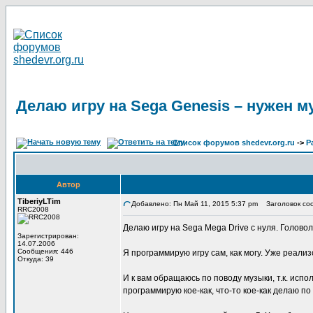
Делаю игру на Sega Genesis – нужен м
Список форумов shedevr.org.ru
->
Р
Автор
TiberiyLTim
Добавлено: Пн Май 11, 2015 5:37 pm
Заголовок сооб
RRC2008
Делаю игру на Sega Mega Drive с нуля. Головол
Зарегистрирован:
14.07.2006
Сообщения: 446
Я программирую игру сам, как могу. Уже реали
Откуда: 39
И к вам обращаюсь по поводу музыки, т.к. испо
программирую кое-как, что-то кое-как делаю по