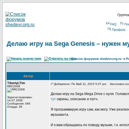
Группа
FAQ
По
Профиль
Делаю игру на Sega Genesis – нужен м
Список форумов shedevr.org.ru
->
Р
Автор
TiberiyLTim
Добавлено: Пн Май 11, 2015 5:37 pm
Заголовок сооб
RRC2008
Делаю игру на Sega Mega Drive с нуля. Головол
Зарегистрирован:
тут
скрины, описание и патч.
14.07.2006
Сообщения: 446
Откуда: 39
Я программирую игру сам, как могу. Уже реали
музыканта.
И к вам обращаюсь по поводу музыки, т.к. испо