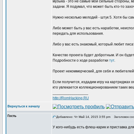
музыка - это не самые мои сильные стороны, м
задачи. Я подумал, что может быть кто-то захо
Нужно несколько мелодий - штук 5. Хотя бы са
Либо может быть у вас есть наработки, неисп
передать для использования.
Либо у вас есть знакомый, который любит писа
Качество проекта будет добротным. И он будет
Подробности о ходе разработки
тут
.
Проект некоммерческий, для себя и любителей
Если получится, издадим игру на картриджах о
кто увлекается коллекционированием таких ве
_________________
http://RomHacking.RU
Вернуться к началу
Гость
Добавлено: Чт Май 14, 2015 3:55 pm
Заголовок сооб
У кого-нибудь есть флеш-карик и приставка д