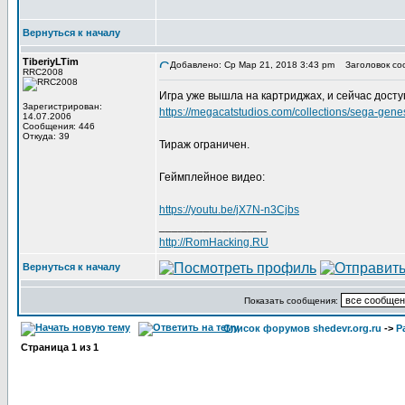
Вернуться к началу
TiberiyLTim
Добавлено: Ср Мар 21, 2018 3:43 pm
Заголовок со
RRC2008
Игра уже вышла на картриджах, и сейчас доступ
Зарегистрирован:
https://megacatstudios.com/collections/sega-gen
14.07.2006
Сообщения: 446
Откуда: 39
Тираж ограничен.
Геймплейное видео:
https://youtu.be/jX7N-n3Cjbs
_________________
http://RomHacking.RU
Вернуться к началу
Показать сообщения:
Список форумов shedevr.org.ru
->
Р
Страница
1
из
1