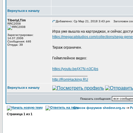
Вернуться к началу
TiberiyLTim
Добавлено: Ср Мар 21, 2018 3:43 pm
Заголовок со
RRC2008
Игра уже вышла на картриджах, и сейчас доступ
Зарегистрирован:
https://megacatstudios.com/collections/sega-gen
14.07.2006
Сообщения: 446
Откуда: 39
Тираж ограничен.
Геймплейное видео:
https://youtu.be/jX7N-n3Cjbs
_________________
http://RomHacking.RU
Вернуться к началу
Показать сообщения:
Список форумов shedevr.org.ru
->
Р
Страница
1
из
1