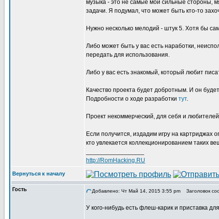
музыка - это не самые мои сильные стороны, м
задачи. Я подумал, что может быть кто-то захо
Нужно несколько мелодий - штук 5. Хотя бы са
Либо может быть у вас есть наработки, неисп
передать для использования.
Либо у вас есть знакомый, который любит писа
Качество проекта будет добротным. И он будет
Подробности о ходе разработки
тут
.
Проект некоммерческий, для себя и любителей
Если получится, издадим игру на картриджах о
кто увлекается коллекционированием таких ве
_________________
http://RomHacking.RU
Вернуться к началу
Гость
Добавлено: Чт Май 14, 2015 3:55 pm
Заголовок сооб
У кого-нибудь есть флеш-карик и приставка д