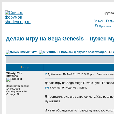
Группа
FAQ
По
Профиль
Делаю игру на Sega Genesis – нужен м
Список форумов shedevr.org.ru
->
Р
Автор
TiberiyLTim
Добавлено: Пн Май 11, 2015 5:37 pm
Заголовок сооб
RRC2008
Делаю игру на Sega Mega Drive с нуля. Головол
Зарегистрирован:
тут
скрины, описание и патч.
14.07.2006
Сообщения: 446
Откуда: 39
Я программирую игру сам, как могу. Уже реали
музыканта.
И к вам обращаюсь по поводу музыки, т.к. испо