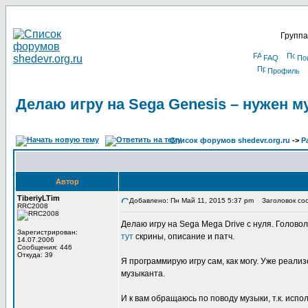
Группа
FAQ
По
Профиль
Делаю игру на Sega Genesis – нужен м
Список форумов shedevr.org.ru
->
Р
Автор
TiberiyLTim
Добавлено: Пн Май 11, 2015 5:37 pm
Заголовок сооб
RRC2008
Делаю игру на Sega Mega Drive с нуля. Головол
Зарегистрирован:
тут
скрины, описание и патч.
14.07.2006
Сообщения: 446
Откуда: 39
Я программирую игру сам, как могу. Уже реали
музыканта.
И к вам обращаюсь по поводу музыки, т.к. испо