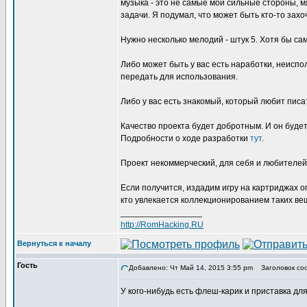
музыка - это не самые мои сильные стороны, м
задачи. Я подумал, что может быть кто-то захо
Нужно несколько мелодий - штук 5. Хотя бы са
Либо может быть у вас есть наработки, неисп
передать для использования.
Либо у вас есть знакомый, который любит писа
Качество проекта будет добротным. И он будет
Подробности о ходе разработки
тут
.
Проект некоммерческий, для себя и любителей
Если получится, издадим игру на картриджах о
кто увлекается коллекционированием таких ве
_________________
http://RomHacking.RU
Вернуться к началу
Гость
Добавлено: Чт Май 14, 2015 3:55 pm
Заголовок сооб
У кого-нибудь есть флеш-карик и приставка д