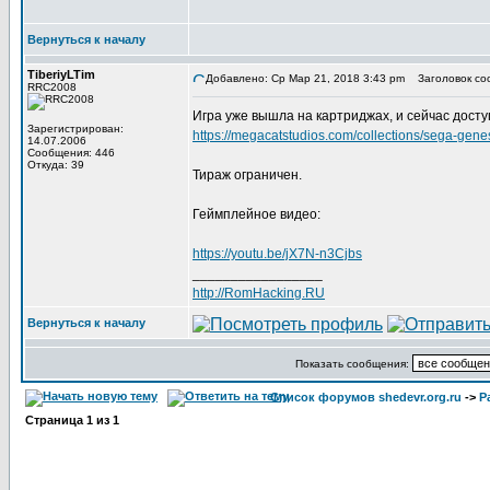
Вернуться к началу
TiberiyLTim
Добавлено: Ср Мар 21, 2018 3:43 pm
Заголовок со
RRC2008
Игра уже вышла на картриджах, и сейчас доступ
Зарегистрирован:
https://megacatstudios.com/collections/sega-gen
14.07.2006
Сообщения: 446
Откуда: 39
Тираж ограничен.
Геймплейное видео:
https://youtu.be/jX7N-n3Cjbs
_________________
http://RomHacking.RU
Вернуться к началу
Показать сообщения:
Список форумов shedevr.org.ru
->
Р
Страница
1
из
1