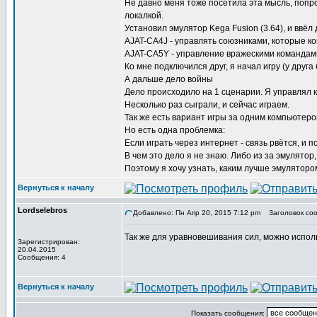
Не давно меня тоже посетила эта мысль, попро
локалкой.
Установил эмулятор Kega Fusion (3.64), и ввёл
AJAT-CA4J - управлять союзниками, которые к
AJAT-CA5Y - управление вражескими командам
Ко мне подключился друг, я начал игру (у друга
А дальше дело войны
Дело происxодило на 1 сценарии. Я управлял 
Несколько раз сыграли, и сейчас играем.
Так же есть вариант игры за одним компьютеро
Но есть одна проблемка:
Если играть через интернет - связь рвётся, и п
В чем это дело я не знаю. Либо из за эмулятор,
Поэтому я xочу узнать, каким лучше эмуляторо
Вернуться к началу
Lordselebros
Добавлено: Пн Апр 20, 2015 7:12 pm
Заголовок соо
Так же для уравновешивания сил, можно испол
Зарегистрирован:
20.04.2015
Сообщения: 4
Вернуться к началу
Показать сообщения: