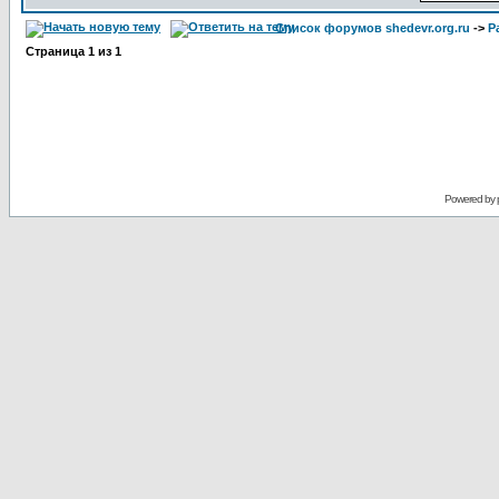
Список форумов shedevr.org.ru
->
Р
Страница
1
из
1
Powered by