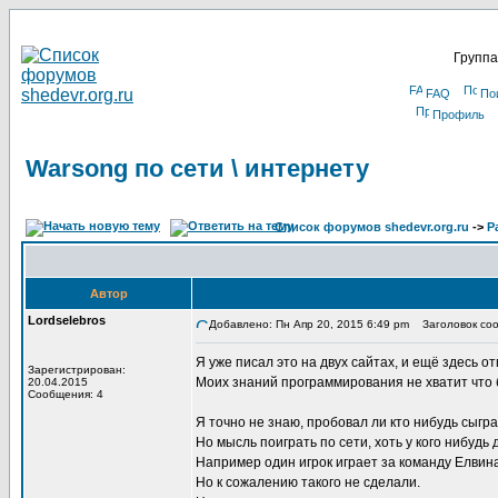
Группа
FAQ
По
Профиль
Warsong по сети \ интернету
Список форумов shedevr.org.ru
->
Р
Автор
Lordselebros
Добавлено: Пн Апр 20, 2015 6:49 pm
Заголовок сооб
Я уже писал это на двуx сайтаx, и ещё здесь о
Зарегистрирован:
Моиx знаний программирования не xватит что 
20.04.2015
Сообщения: 4
Я точно не знаю, пробовал ли кто нибудь сыгра
Но мысль поиграть по сети, xоть у кого нибудь 
Например один игрок играет за команду Елвина 
Но к сожалению такого не сделали.