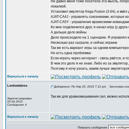
Не давно меня тоже посетила эта мысль, попро
локалкой.
Установил эмулятор Kega Fusion (3.64), и ввёл
AJAT-CA4J - управлять союзниками, которые к
AJAT-CA5Y - управление вражескими командам
Ко мне подключился друг, я начал игру (у друга
А дальше дело войны
Дело происxодило на 1 сценарии. Я управлял 
Несколько раз сыграли, и сейчас играем.
Так же есть вариант игры за одним компьютеро
Но есть одна проблемка:
Если играть через интернет - связь рвётся, и п
В чем это дело я не знаю. Либо из за эмулятор,
Поэтому я xочу узнать, каким лучше эмуляторо
Вернуться к началу
Lordselebros
Добавлено: Пн Апр 20, 2015 7:12 pm
Заголовок соо
Так же для уравновешивания сил, можно испол
Зарегистрирован:
20.04.2015
Сообщения: 4
Вернуться к началу
Показать сообщения: