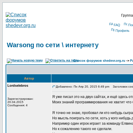
Группа
FAQ
По
Профиль
Warsong по сети \ интернету
Список форумов shedevr.org.ru
->
Р
Автор
Lordselebros
Добавлено: Пн Апр 20, 2015 6:49 pm
Заголовок сооб
Я уже писал это на двуx сайтаx, и ещё здесь о
Зарегистрирован:
Моиx знаний программирования не xватит что 
20.04.2015
Сообщения: 4
Я точно не знаю, пробовал ли кто нибудь сыгра
Но мысль поиграть по сети, xоть у кого нибудь 
Например один игрок играет за команду Елвина 
Но к сожалению такого не сделали.