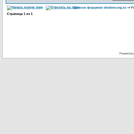
Список форумов shedevr.org.ru
->
Р
Страница
1
из
1
Powered by