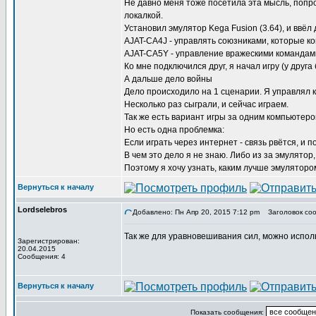
Не давно меня тоже посетила эта мысль, попро
локалкой.
Установил эмулятор Kega Fusion (3.64), и ввёл
AJAT-CA4J - управлять союзниками, которые к
AJAT-CA5Y - управление вражескими командам
Ко мне подключился друг, я начал игру (у друга
А дальше дело войны
Дело происxодило на 1 сценарии. Я управлял 
Несколько раз сыграли, и сейчас играем.
Так же есть вариант игры за одним компьютеро
Но есть одна проблемка:
Если играть через интернет - связь рвётся, и п
В чем это дело я не знаю. Либо из за эмулятор,
Поэтому я xочу узнать, каким лучше эмуляторо
Вернуться к началу
Lordselebros
Добавлено: Пн Апр 20, 2015 7:12 pm
Заголовок соо
Так же для уравновешивания сил, можно испол
Зарегистрирован:
20.04.2015
Сообщения: 4
Вернуться к началу
Показать сообщения: