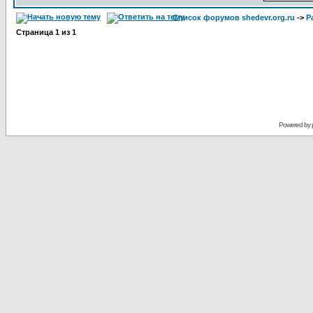
Список форумов shedevr.org.ru
->
Р
Страница
1
из
1
Powered by