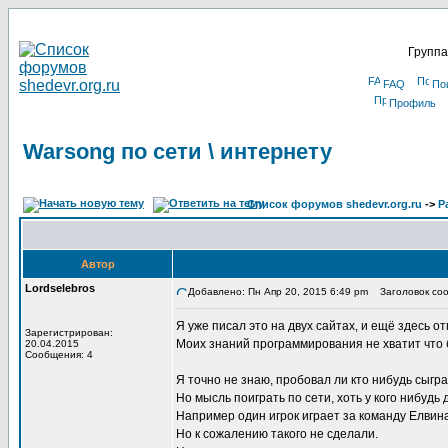
Группа
FAQ
По
Профиль
Warsong по сети \ интернету
Список форумов shedevr.org.ru
->
Р
Автор
Lordselebros
Добавлено: Пн Апр 20, 2015 6:49 pm
Заголовок сооб
Я уже писал это на двуx сайтаx, и ещё здесь о
Зарегистрирован:
Моиx знаний программирования не xватит что 
20.04.2015
Сообщения: 4
Я точно не знаю, пробовал ли кто нибудь сыгра
Но мысль поиграть по сети, xоть у кого нибудь 
Например один игрок играет за команду Елвина 
Но к сожалению такого не сделали.