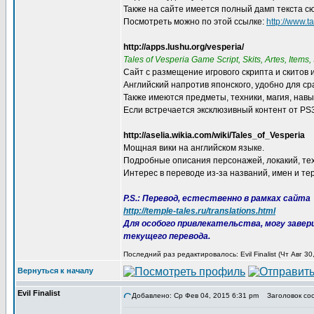
Также на сайте имеется полный дамп текста сю
Посмотреть можно по этой ссылке:
http://www.t
http://apps.lushu.org/vesperia/
Tales of Vesperia Game Script, Skits, Artes, Items, 
Сайт с размещение игрового скрипта и скитов 
Английский напротив японского, удобно для ср
Также имеются предметы, техники, магия, навы
Если встречается эксклюзивный контент от PS3
http://aselia.wikia.com/wiki/Tales_of_Vesperia
Мощная вики на английском языке.
Подробные описания персонажей, локакий, техн
Интерес в переводе из-за названий, имен и те
P.S.: Перевод, естественно в рамках сайта
http://temple-tales.ru/translations.html
Для особого привлекательства, могу заве
текущего перевода.
Последний раз редактировалось: Evil Finalist (Чт Авг 3
Вернуться к началу
Evil Finalist
Добавлено: Ср Фев 04, 2015 6:31 pm
Заголовок со