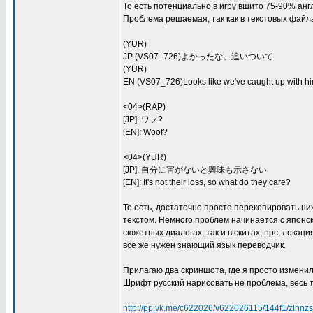
То есть потенциально в игру вшито 75-90% англ
Проблема решаемая, так как в текстовых файл
(YUR)
JP (VS07_726)よかったな。追いついて
(YUR)
EN (VS07_726)Looks like we've caught up with hi
<04>(RAP)
[JP]: ワフ?
[EN]: Woof?
<04>(YUR)
[JP]: 自分に害がないと興味も示さない
[EN]: It's not their loss, so what do they care?
То есть, достаточно просто перекопировать ниж
текстом. Немного проблем начинается с японски
сюжетных диалогах, так и в скитах, npc, локаци
всё же нужен знающий язык переводчик.
Прилагаю два скриншота, где я просто изменил
Шрифт русский нарисовать не проблема, весь т
http://pp.vk.me/c622026/v622026115/144f1/zlhnz