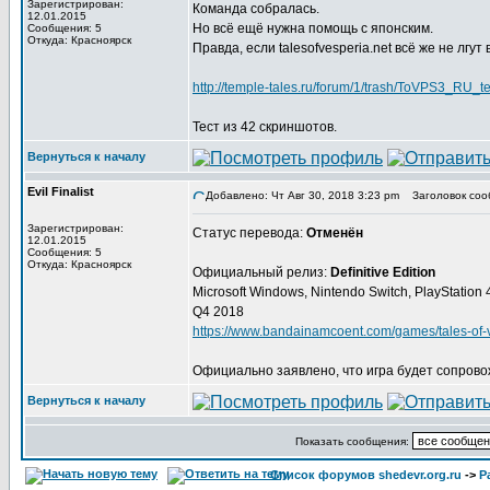
Зарегистрирован:
Команда собралась.
12.01.2015
Но всё ещё нужна помощь с японским.
Сообщения: 5
Откуда: Красноярск
Правда, если talesofvesperia.net всё же не лгут
http://temple-tales.ru/forum/1/trash/ToVPS3_RU
Тест из 42 скриншотов.
Вернуться к началу
Evil Finalist
Добавлено: Чт Авг 30, 2018 3:23 pm
Заголовок соо
Зарегистрирован:
Статус перевода:
Отменён
12.01.2015
Сообщения: 5
Откуда: Красноярск
Официальный релиз:
Definitive Edition
Microsoft Windows, Nintendo Switch, PlayStation
Q4 2018
https://www.bandainamcoent.com/games/tales-of-ve
Официально заявлено, что игра будет сопрово
Вернуться к началу
Показать сообщения:
Список форумов shedevr.org.ru
->
Р