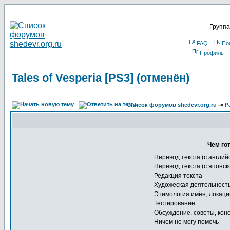
Группа
FAQ
По
Профиль
Tales of Vesperia [PS3] (отменён)
Список форумов shedevr.org.ru
->
Р
Чем го
Перевод текста (с англий
Перевод текста (с японск
Редакция текста
Художеская деятельност
Этимология имён, локаци
Тестирование
Обсуждение, советы, кон
Ничем не могу помочь