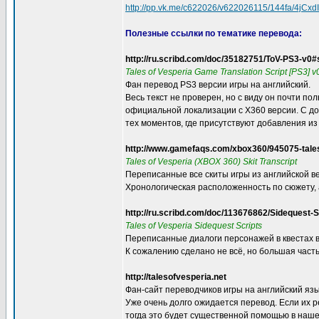
http://pp.vk.me/c622026/v622026115/144fa/4jCxd
Полезные ссылки по тематике перевода:
http://ru.scribd.com/doc/35182751/ToV-PS3-v0#
Tales of Vesperia Game Translation Script [PS3] 
Фан перевод PS3 версии игры на английский.
Весь текст не проверен, но с виду он почти по
официальной локализации с X360 версии. С д
тех моментов, где присутствуют добавления из
http://www.gamefaqs.com/xbox360/945075-tales
Tales of Vesperia (XBOX 360) Skit Transcript
Переписанные все скиты игры из английской в
Хронологическая расположенность по сюжету, а
http://ru.scribd.com/doc/113676862/Sidequest-S
Tales of Vesperia Sidequest Scripts
Переписанные диалоги персонажей в квестах 
К сожалению сделано не всё, но большая част
http://talesofvesperia.net
Фан-сайт переводчиков игры на английский язы
Уже очень долго ожидается перевод. Если их р
тогда это будет существенной помощью в наш