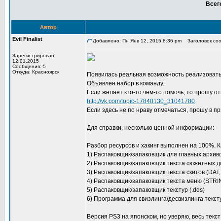
Всег
Автор
Evil Finalist
Добавлено: Пн Янв 12, 2015 8:36 pm
Заголовок сооб
Зарегистрирован:
12.01.2015
Сообщения: 5
Откуда: Красноярск
Появилась реальная возможность реализовать
Объявлен набор в команду.
Если желает кто-то чем-то помочь, то прошу от
http://vk.com/topic-17840130_31041780
Если здесь не по нраву отмечаться, прошу в пр
Для справки, несколько ценной информации:
Разбор ресурсов и хакинг выполнен на 100%. 
1) Распаковщик/запаковщик для главных архиво
2) Распаковщик/запаковщик текста сюжетных диа
3) Распаковщик/запаковщик текста скитов (DA
4) Распаковщик/запаковщик текста меню (STR
5) Распаковщик/запаковщик текстур (.dds)
6) Программа для свизлинга/десвизлинга текст
Версия PS3 на японском, но уверяю, весь текст 