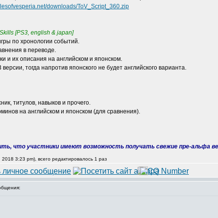
alesofvesperia.net/downloads/ToV_Script_360.zip
Skills [PS3, english & japan]
игры по хронологии событий.
авнения в переводе.
ки и их описания на английском и японском.
 версии, тогда напротив японского не будет английского варианта.
ик, титулов, навыков и прочего.
рминов на английском и японском (для сравнения).
рить, что участники имеют возможность получать свежие пре-альфа ве
0, 2018 3:23 pm), всего редактировалось 1 раз
общения: