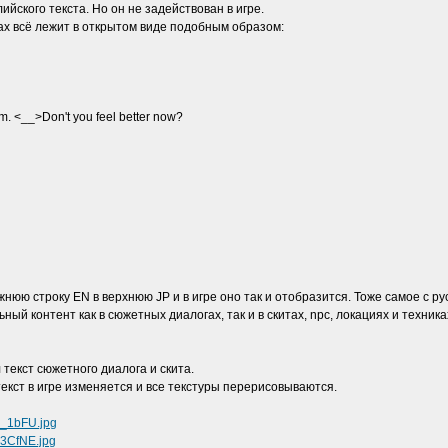
ийского текста. Но он не задействован в игре.
ах всё лежит в открытом виде подобным образом:
m. <__>Don't you feel better now?
нюю строку EN в верхнюю JP и в игре оно так и отобразится. Тоже самое с ру
ный контент как в сюжетных диалогах, так и в скитах, npc, локациях и техника
 текст сюжетного диалога и скита.
екст в игре изменяется и все текстуры перерисовываются.
s_1bFU.jpg
I3CfNE.jpg