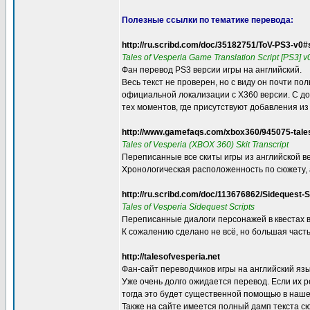
Полезные ссылки по тематике перевода:
http://ru.scribd.com/doc/35182751/ToV-PS3-v0#
Tales of Vesperia Game Translation Script [PS3] 
Фан перевод PS3 версии игры на английский.
Весь текст не проверен, но с виду он почти по
официальной локализации с X360 версии. С д
тех моментов, где присутствуют добавления из
http://www.gamefaqs.com/xbox360/945075-tales
Tales of Vesperia (XBOX 360) Skit Transcript
Переписанные все скиты игры из английской в
Хронологическая расположенность по сюжету, а
http://ru.scribd.com/doc/113676862/Sidequest-S
Tales of Vesperia Sidequest Scripts
Переписанные диалоги персонажей в квестах 
К сожалению сделано не всё, но большая част
http://talesofvesperia.net
Фан-сайт переводчиков игры на английский язы
Уже очень долго ожидается перевод. Если их р
тогда это будет существенной помощью в наш
Также на сайте имеется полный дамп текста сю