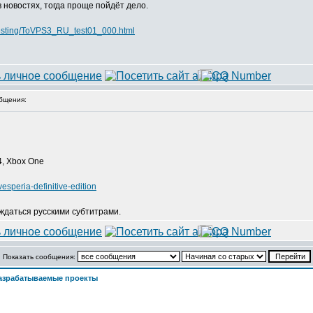
 в новостях, тогда проще пойдёт дело.
_testing/ToVPS3_RU_test01_000.html
бщения:
 4, Xbox One
speria-definitive-edition
ждаться русскими субтитрами.
Показать сообщения:
азрабатываемые проекты