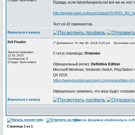
Откуда: Красноярск
Правда, если talesofvesperia.net всё же не лгут
http://temple-tales.ru/forum/1/trash/ToVPS3_RU
Тест из 42 скриншотов.
Вернуться к началу
Evil Finalist
Добавлено: Чт Авг 30, 2018 3:23 pm
Заголовок соо
Зарегистрирован:
Статус перевода:
Отменён
12.01.2015
Сообщения: 5
Откуда: Красноярск
Официальный релиз:
Definitive Edition
Microsoft Windows, Nintendo Switch, PlayStation
Q4 2018
https://www.bandainamcoent.com/games/tales-of-ve
Официально заявлено, что игра будет сопрово
Вернуться к началу
Список форумов shedevr.org.ru
->
Р
Страница
1
из
1