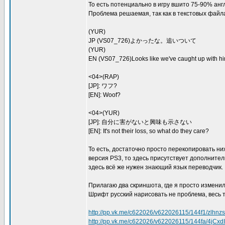
То есть потенциально в игру вшито 75-90% англ
Проблема решаемая, так как в текстовых файл
(YUR)
JP (VS07_726)よかったな。追いついて
(YUR)
EN (VS07_726)Looks like we've caught up with hi
<04>(RAP)
[JP]: ワフ?
[EN]: Woof?
<04>(YUR)
[JP]: 自分に害がないと興味も示さない
[EN]: It's not their loss, so what do they care?
То есть, достаточно просто перекопировать ниж
версия PS3, то здесь присутствует дополнитель
здесь всё же нужен знающий язык переводчик.
Прилагаю два скриншота, где я просто изменил
Шрифт русский нарисовать не проблема, весь т
http://pp.vk.me/c622026/v622026115/144f1/zlhnz
http://pp.vk.me/c622026/v622026115/144fa/4jCxd