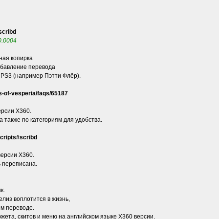
scribd
v0.0004
лная копирка
обавление перевода
 PS3 (например Пэтти Флёр).
-of-vesperia/faqs/65187
ерсии X360.
 также по категориям для удобства.
cripts#scribd
версии X360.
ь переписана.
к.
елиз воплотится в жизнь,
ем переводе.
жета, скитов и меню на английском языке X360 версии.