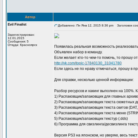
Автор
Evil Finalist
Добавлено: Пн Янв 12, 2015 8:36 pm
Заголовок сооб
Зарегистрирован:
12.01.2015
Сообщения: 5
Откуда: Красноярск
Появилась реальная возможность реализовать
Объявлен набор в команду.
Если желает кто-то чем-то помочь, то прошу от
http://vk.com/topic-17840130_31041780
Если здесь не по нраву отмечаться, прошу в пр
Для справки, несколько ценной информации:
Разбор ресурсов и хакинг выполнен на 100%. 
1) Распаковщик/запаковщик для главных архиво
2) Распаковщик/запаковщик текста сюжетных диа
3) Распаковщик/запаковщик текста скитов (DA
4) Распаковщик/запаковщик текста меню (STR
5) Распаковщик/запаковщик текстур (.dds)
6) Программа для свизлинга/десвизлинга текст
Версия PS3 на японском, но уверяю, весь текст 