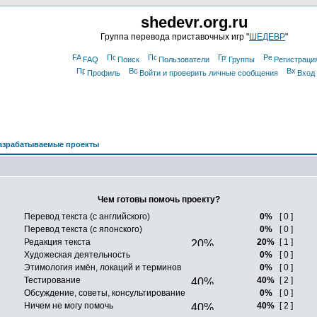
shedevr.org.ru
Группа перевода приставочных игр "
ШЕДЕВР
"
FAQ
Поиск
Пользователи
Группы
Регистраци
Профиль
Войти и проверить личные сообщения
Вход
азрабатываемые проекты
Чем готовы помочь проекту?
Перевод текста (с английского)
0%
[ 0 ]
Перевод текста (с японского)
0%
[ 0 ]
Редакция текста
20%
[ 1 ]
Художеская деятельность
0%
[ 0 ]
Этимология имён, локаций и терминов
0%
[ 0 ]
Тестирование
40%
[ 2 ]
Обсуждение, советы, консультирование
0%
[ 0 ]
Ничем не могу помочь
40%
[ 2 ]