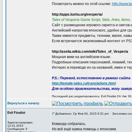
Посмотреть можно по этой ссылке:
http://www.t
http://apps.lushu.org/vesperia/
Tales of Vesperia Game Script, Skits, Artes, Items, 
Сайт с размещение игрового скрипта и скитов 
Английский напротив японского, удобно для ср
Также имеются предметы, техники, магия, навы
Если встречается эксклюзивный контент от PS3
http://aselia.wikia.com/wiki/Tales_of_Vesperia
Мощная вики на английском языке.
Подробные описания персонажей, локакий, техн
Интерес в переводе из-за названий, имен и те
P.S.: Перевод, естественно в рамках сайта
http://temple-tales.ru/translations.html
Для особого привлекательства, могу заве
Последний раз редактировалось: Evil Finalist (Чт Авг 3
Вернуться к началу
Evil Finalist
Добавлено: Ср Фев 04, 2015 6:31 pm
Заголовок со
Зарегистрирован:
Команда собралась.
12.01.2015
Но всё ещё нужна помощь с японским.
Сообщения: 5