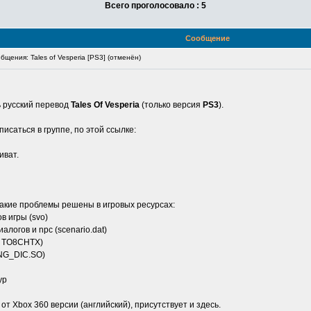
Всего проголосовало : 5
Сообщение
щения: Tales of Vesperia [PS3] (отменён)
 русский перевод
Tales Of Vesperia
(только версия
PS3
).
писаться в группе, по этой ссылке:
иват.
Какие проблемы решены в игровых ресурсах:
в игры (svo)
логов и npc (scenario.dat)
T, TO8CHTX)
ING_DIC.SO)
ур
от Xbox 360 версии (английский), присутствует и здесь.