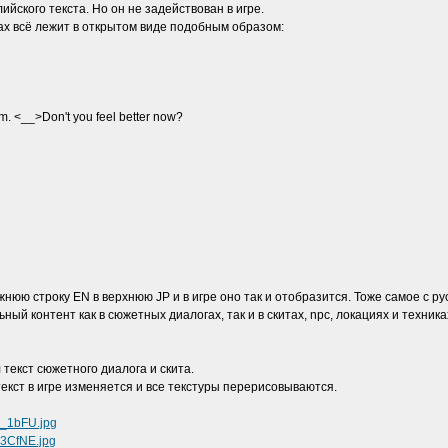
ийского текста. Но он не задействован в игре.
ах всё лежит в открытом виде подобным образом:
m. <__>Don't you feel better now?
нюю строку EN в верхнюю JP и в игре оно так и отобразится. Тоже самое с ру
ный контент как в сюжетных диалогах, так и в скитах, npc, локациях и техника
 текст сюжетного диалога и скита.
екст в игре изменяется и все текстуры перерисовываются.
s_1bFU.jpg
I3CfNE.jpg