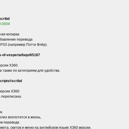
scribd
v0.0004
лная копирка
обавление перевода
 PS3 (например Пэтти Флёр).
-of-vesperia/faqs/65187
ерсии X360.
 также по категориям для удобства.
cripts#scribd
версии X360.
ь переписана.
к.
елиз воплотится в жизнь,
ем переводе.
жета, скитов и меню на английском языке X360 версии.