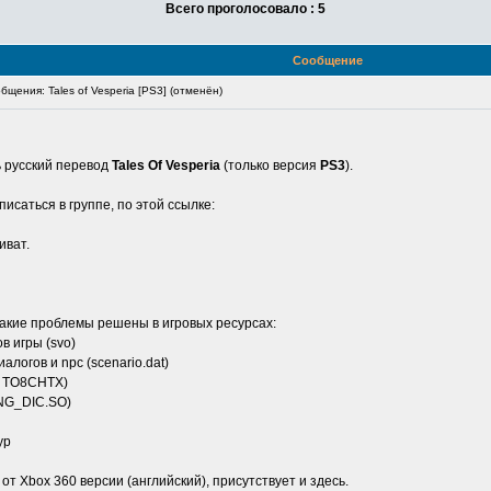
Всего проголосовало : 5
Сообщение
щения: Tales of Vesperia [PS3] (отменён)
 русский перевод
Tales Of Vesperia
(только версия
PS3
).
писаться в группе, по этой ссылке:
иват.
Какие проблемы решены в игровых ресурсах:
в игры (svo)
логов и npc (scenario.dat)
T, TO8CHTX)
ING_DIC.SO)
ур
от Xbox 360 версии (английский), присутствует и здесь.