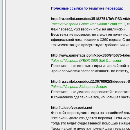
Полезные ссылки по тематике перевода:
http://ru.scribd.com/doc/35182751/ToV-PS3-v0#
Tales of Vesperia Game Translation Script [PS3] 
Фан перевод PS3 версии игры на английский.
Весь текст не проверен, но с виду он почти по
официальной локализации с X360 версии. С д
тех моментов, где присутствуют добавления из
http://www.gamefaqs.com/xbox360/945075-tales
Tales of Vesperia (XBOX 360) Skit Transcript
Переписанные все скиты игры из английской в
Хронологическая расположенность по сюжету, а
http://ru.scribd.com/doc/113676862/Sidequest-S
Tales of Vesperia Sidequest Scripts
Переписанные диалоги персонажей в квестах 
К сожалению сделано не всё, но большая част
http://talesofvesperia.net
Фан-сайт переводчиков игры на английский язы
Уже очень долго ожидается перевод. Если их р
тогда это будет существенной помощью в наш
Также на сайте имеется полный дамп текста сю