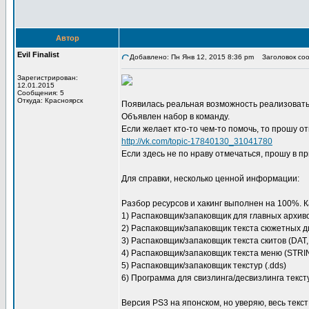
Автор
Evil Finalist
Добавлено: Пн Янв 12, 2015 8:36 pm
Заголовок сооб
Зарегистрирован:
12.01.2015
Сообщения: 5
Откуда: Красноярск
Появилась реальная возможность реализовать
Объявлен набор в команду.
Если желает кто-то чем-то помочь, то прошу от
http://vk.com/topic-17840130_31041780
Если здесь не по нраву отмечаться, прошу в пр
Для справки, несколько ценной информации:
Разбор ресурсов и хакинг выполнен на 100%. 
1) Распаковщик/запаковщик для главных архиво
2) Распаковщик/запаковщик текста сюжетных диа
3) Распаковщик/запаковщик текста скитов (DA
4) Распаковщик/запаковщик текста меню (STR
5) Распаковщик/запаковщик текстур (.dds)
6) Программа для свизлинга/десвизлинга текст
Версия PS3 на японском, но уверяю, весь текст 