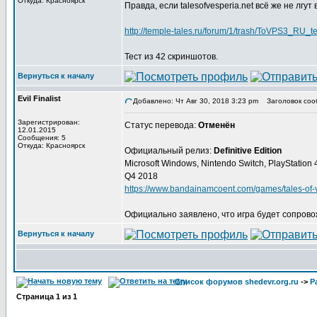
Откуда: Красноярск
Правда, если talesofvesperia.net всё же не лгут
http://temple-tales.ru/forum/1/trash/ToVPS3_RU
Тест из 42 скриншотов.
Вернуться к началу
Evil Finalist
Добавлено: Чт Авг 30, 2018 3:23 pm
Заголовок соо
Зарегистрирован:
Статус перевода:
Отменён
12.01.2015
Сообщения: 5
Откуда: Красноярск
Официальный релиз:
Definitive Edition
Microsoft Windows, Nintendo Switch, PlayStation
Q4 2018
https://www.bandainamcoent.com/games/tales-of-ve
Официально заявлено, что игра будет сопрово
Вернуться к началу
Список форумов shedevr.org.ru
->
Р
Страница
1
из
1