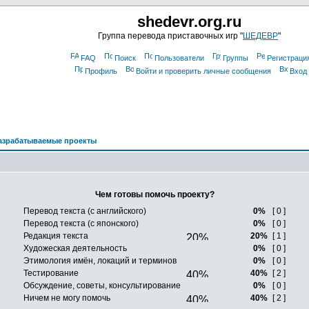
shedevr.org.ru
Группа перевода приставочных игр "
ШЕДЕВР
"
FAQ
Поиск
Пользователи
Группы
Регистраци
Профиль
Войти и проверить личные сообщения
Вход
азрабатываемые проекты
Чем готовы помочь проекту?
Перевод текста (с английского)
0%
[ 0 ]
Перевод текста (с японского)
0%
[ 0 ]
Редакция текста
20%
[ 1 ]
Художеская деятельность
0%
[ 0 ]
Этимология имён, локаций и терминов
0%
[ 0 ]
Тестирование
40%
[ 2 ]
Обсуждение, советы, консультирование
0%
[ 0 ]
Ничем не могу помочь
40%
[ 2 ]