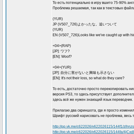
То есть потенциально в игру вшито 75-90% англ
Проблема решаемая, так как в текстовых файл
(YUR)
JP (VS07_726)よかったな。追いついて
(YUR)
EN (VS07_726)Looks like we've caught up with hi
<04>(RAP)
[JP]: ワフ?
[EN]: Woof?
<04>(YUR)
[JP]: 自分に害がないと興味も示さない
[EN]: It's not their loss, so what do they care?
То есть, достаточно просто перекопировать ниж
версия PS3, то здесь присутствует дополнитель
здесь всё же нужен знающий язык переводчик.
Прилагаю два скриншота, где я просто изменил
Шрифт русский нарисовать не проблема, весь т
http://pp.vk.me/c622026/v622026115/144f1/zlhnz
http://pp.vk.me/c622026/v622026115/144fa/4jCxd