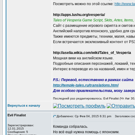
Посмотреть можно по этой ссылке:
http://www.t
http://apps.lushu.org/vesperia/
Tales of Vesperia Game Script, Skits, Artes, Items, 
Сайт с размещение игрового скрипта и скитов 
Английский напротив японского, удобно для ср
Также имеются предметы, техники, магия, навы
Если встречается эксклюзивный контент от PS3
http://aselia.wikia.com/wiki/Tales_of_Vesperia
Мощная вики на английском языке.
Подробные описания персонажей, локакий, техн
Интерес в переводе из-за названий, имен и те
P.S.: Перевод, естественно в рамках сайта
http://temple-tales.ru/translations.html
Для особого привлекательства, могу заве
Последний раз редактировалось: Evil Finalist (Чт Авг 3
Вернуться к началу
Evil Finalist
Добавлено: Ср Фев 04, 2015 6:31 pm
Заголовок со
Зарегистрирован:
Команда собралась.
12.01.2015
Но всё ещё нужна помощь с японским.
Сообщения: 5