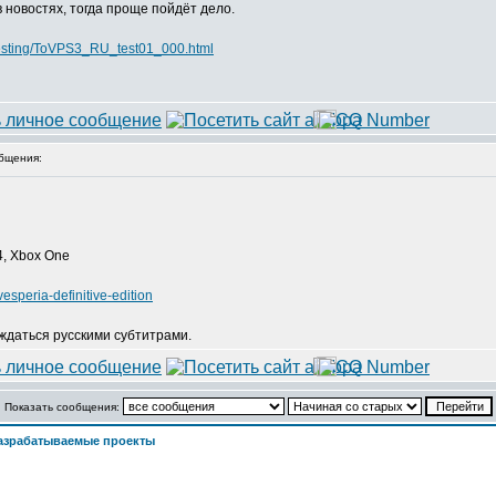
 в новостях, тогда проще пойдёт дело.
_testing/ToVPS3_RU_test01_000.html
бщения:
 4, Xbox One
speria-definitive-edition
ждаться русскими субтитрами.
Показать сообщения:
азрабатываемые проекты