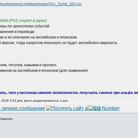
alesofvesperia.net/downloads/ToV_Script_360.zip
Skills [PS3, english & japan]
игры по хронологии событий.
авнения в переводе.
ки и их описания на английском и японском.
 версии, тогда напротив японского не будет английского варианта.
ик, титулов, навыков и прочего.
рминов на английском и японском (для сравнения).
рить, что участники имеют возможность получать свежие пре-альфа ве
0, 2018 3:23 pm), всего редактировалось 1 раз
общения: