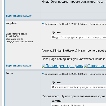
Нигде. Этот предмет просто есть в игре, но взя
Вернуться к началу
sapphire
Добавлено: Вс Ноя 02, 2008 1:54 am
Заголовок соо
Цитата:
Зарегистрирован:
21.09.2008
Нигде. Этот предмет просто есть в игре, но 
Сообщения: 29
Откуда: Россия, Москва
А что за Kindan NoHako...? И как про него вооб
_________________
Don't judge a thing, until you know whats inside it.
Вернуться к началу
Гость
Добавлено: Вс Ноя 02, 2008 4:10 pm
Заголовок соо
Цитата:
И как про него вообще узнади..? В скрипте к
Скорее всего. Ну или при использовании кодо
Цитата:
А что за Kindan NoHako...?