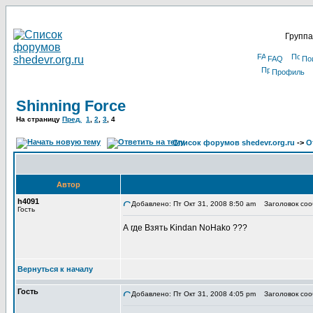
Группа
FAQ
По
Профиль
Shinning Force
На страницу
Пред.
1
,
2
,
3
,
4
Список форумов shedevr.org.ru
->
О
Автор
h4091
Добавлено: Пт Окт 31, 2008 8:50 am
Заголовок соо
Гость
А где Взять Kindan NoHako ???
Вернуться к началу
Гость
Добавлено: Пт Окт 31, 2008 4:05 pm
Заголовок соо