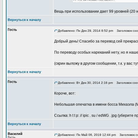
Вещь при использовании дает 99 уровней (20 
Вернуться к началу
Гость
Добавлено: Пн Дек 29, 2014 8:52 pm
Заголовок соо
Добрый день! Спасибо за перевод сей прекрас
По переводу особых нареканий нету, но я наше
(скрин выложу в другом сообщении, т.к. у вас ту
Вернуться к началу
Гость
Добавлено: Вт Дек 30, 2014 2:16 pm
Заголовок соо
Короче, вот:
Небольшая опечатка в имени босса Михаэла (М
Ссылка: h t t p: // ipic . su / edWG . jpg (уберите
Вернуться к началу
Василий
Добавлено: Пн Май 06, 2019 12:44 pm
Заголовок со
Гость