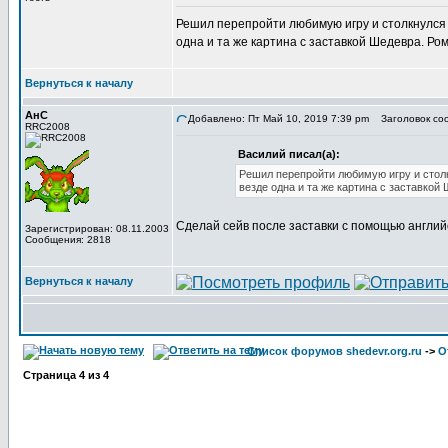
Решил перепройти любимую игру и столкнулся с
одна и та же картина с заставкой Шедевра. Ро
Вернуться к началу
АнС
Добавлено: Пт Май 10, 2019 7:39 pm
Заголовок соо
RRC2008
Василий писал(а):
Решил перепройти любимую игру и столк
везде одна и та же картина с заставкой
Сделай сейв после заставки с помощью английс
Зарегистрирован: 08.11.2003
Сообщения: 2818
Вернуться к началу
Список форумов shedevr.org.ru
->
О
Страница
4
из
4