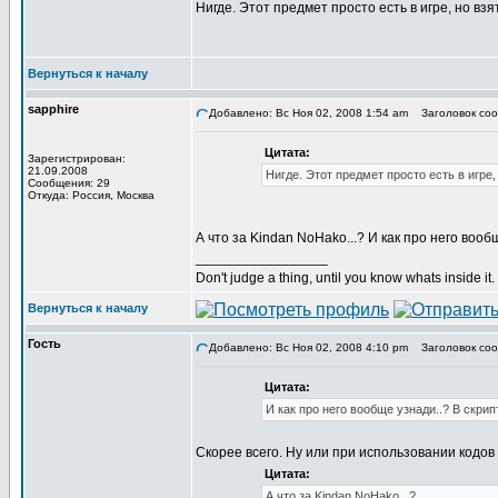
Нигде. Этот предмет просто есть в игре, но взя
Вернуться к началу
sapphire
Добавлено: Вс Ноя 02, 2008 1:54 am
Заголовок соо
Цитата:
Зарегистрирован:
21.09.2008
Нигде. Этот предмет просто есть в игре,
Сообщения: 29
Откуда: Россия, Москва
А что за Kindan NoHako...? И как про него вооб
_________________
Don't judge a thing, until you know whats inside it.
Вернуться к началу
Гость
Добавлено: Вс Ноя 02, 2008 4:10 pm
Заголовок соо
Цитата:
И как про него вообще узнади..? В скрип
Скорее всего. Ну или при использовании кодо
Цитата:
А что за Kindan NoHako...?