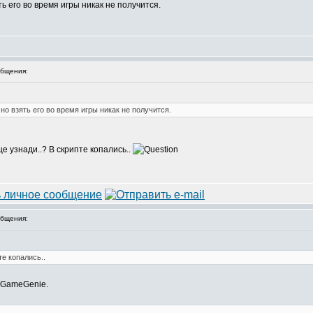
ть его во время игры никак не получится.
бщения:
 но взять его во время игры никак не получится.
ще узнади..? В скрипте копались..
бщения:
те копались..
в GameGenie.