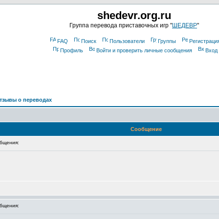
shedevr.org.ru
Группа перевода приставочных игр "
ШЕДЕВР
"
FAQ
Поиск
Пользователи
Группы
Регистраци
Профиль
Войти и проверить личные сообщения
Вход
тзывы о переводах
Сообщение
бщения:
бщения: