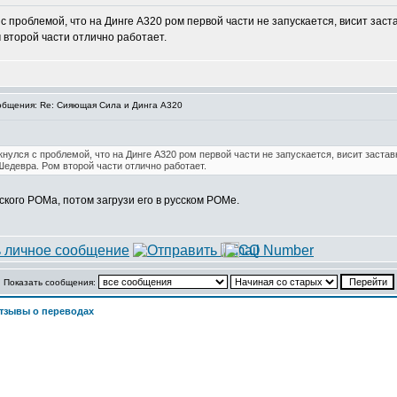
 проблемой, что на Динге А320 ром первой части не запускается, висит заст
м второй части отлично работает.
бщения: Re: Сияющая Сила и Динга А320
нулся с проблемой, что на Динге А320 ром первой части не запускается, висит заста
 Шедевра. Ром второй части отлично работает.
кого РОМа, потом загрузи его в русском РОМе.
Показать сообщения:
тзывы о переводах