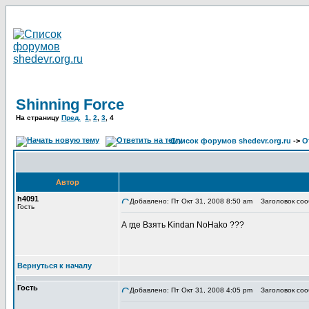
Shinning Force
На страницу
Пред.
1
,
2
,
3
,
4
Список форумов shedevr.org.ru
->
О
Автор
h4091
Добавлено: Пт Окт 31, 2008 8:50 am
Заголовок соо
Гость
А где Взять Kindan NoHako ???
Вернуться к началу
Гость
Добавлено: Пт Окт 31, 2008 4:05 pm
Заголовок соо