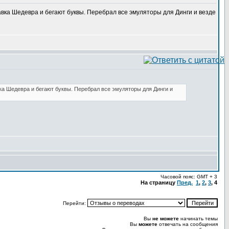
авка Шедевра и бегают буквы. Перебрал все эмуляторы для Динги и везде
вка Шедевра и бегают буквы. Перебрал все эмуляторы для Динги и
Часовой пояс: GMT + 3
На страницу
Пред.
1
,
2
,
3
,
4
Перейти:
Вы
не можете
начинать темы
Вы
можете
отвечать на сообщения