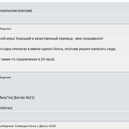
начальным классам)
бщения:
ной игры! Хороший и качественный перевод - мне понравился!
л одну опечатку в имени одного босса, поэтому решил написать сюда.
т какие-то ограничения в 24 часа)
бщения:
иха"ла) [Битва №21]
 пробелы)
общения: Сияющая Сила и Динга А320