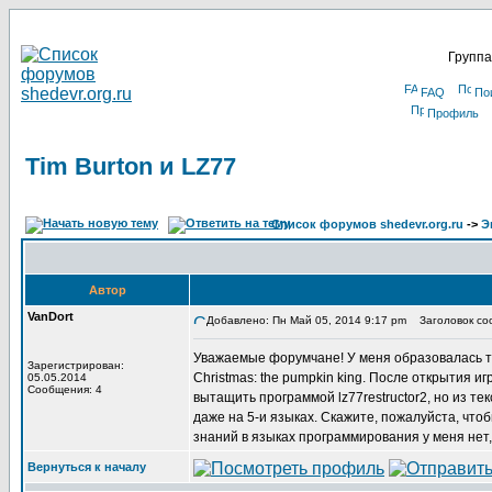
Группа
FAQ
По
Профиль
Tim Burton и LZ77
Список форумов shedevr.org.ru
->
Э
Автор
VanDort
Добавлено: Пн Май 05, 2014 9:17 pm
Заголовок соо
Уважаемые форумчане! У меня образовалась так
Зарегистрирован:
Christmas: the pumpkin king. После открытия и
05.05.2014
Сообщения: 4
вытащить программой lz77restructor2, но из тек
даже на 5-и языках. Скажите, пожалуйста, что
знаний в языках программирования у меня нет, 
Вернуться к началу