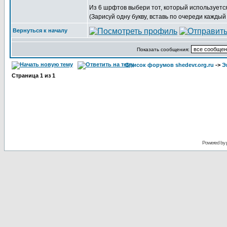
Из 6 шрфтов выбери тот, который используется
(Зарисуй одну букву, вставь по очереди каждый
Вернуться к началу
Показать сообщения:
Список форумов shedevr.org.ru
->
Э
Страница
1
из
1
Powered by