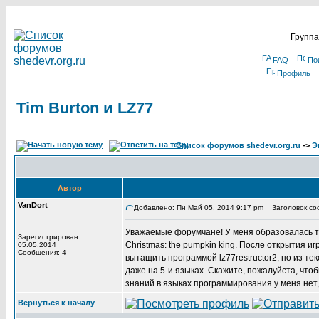
Группа
FAQ
По
Профиль
Tim Burton и LZ77
Список форумов shedevr.org.ru
->
Э
Автор
VanDort
Добавлено: Пн Май 05, 2014 9:17 pm
Заголовок соо
Уважаемые форумчане! У меня образовалась так
Зарегистрирован:
Christmas: the pumpkin king. После открытия и
05.05.2014
Сообщения: 4
вытащить программой lz77restructor2, но из тек
даже на 5-и языках. Скажите, пожалуйста, что
знаний в языках программирования у меня нет, 
Вернуться к началу