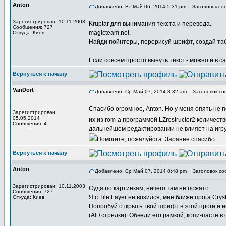
Anton
Добавлено: Вт Май 06, 2014 5:31 pm
Заголовок со
Зарегистрирован: 10.11.2003
Kruptar для вынимания текста и перевода.
Сообщения: 727
magicteam.net.
Откуда: Киев
Найди пойнтеры, перерисуй шрифт, создай табли
Если совсем просто вынуть текст - можно и в 
Вернуться к началу
VanDort
Добавлено: Ср Май 07, 2014 8:32 am
Заголовок со
Cпасибо огромное, Anton. Но у меня опять не 
Зарегистрирован:
05.05.2014
их из rom-а программой LZrestructor2 количес
Сообщения: 4
дальнейшем редактировании не влияет на игру. Р
Помогите, пожалуйста. Заранее спасибо.
Вернуться к началу
Anton
Добавлено: Ср Май 07, 2014 8:48 pm
Заголовок со
Зарегистрирован: 10.11.2003
Судя по картинкам, ничего там не пожато.
Сообщения: 727
Я с Tile Layer не возился, мне ближе прога Crys
Откуда: Киев
Попробуй открыть твой шрифт в этой проге и 
(Alt+стрелки). Обведи его рамкой, копи-пасте 