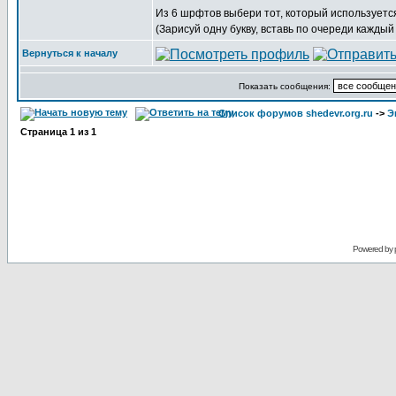
Из 6 шрфтов выбери тот, который используется
(Зарисуй одну букву, вставь по очереди каждый
Вернуться к началу
Показать сообщения:
Список форумов shedevr.org.ru
->
Э
Страница
1
из
1
Powered by