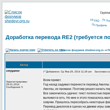
Группа
FAQ
По
Профиль
Доработка перевода RE2 (требуется п
Список форумов shedevr.org.ru
->
П
Автор
cetygamer
Добавлено: Ср Янв 29, 2014 11:29 am
Заголовок соо
Всем привет.
Зарегистрирован:
Год назад задумал перенести перевод Акеллы 
29.01.2014
Сообщения: 5
Акеллы, их промахи. Поэтому решил начать пер
Все закончилось удачно: текст полностью пере
выложил в сеть. Но мне и этого показалось ма
озвучки. Пришлось пересобрать некоторые файл
Перевод диалогов в сценах на движке игры зав