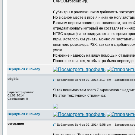
CAPCOM'овских игр.
Субтитры в роликах начал добавлять посредст
Но в одном месте в игре я никак не могу заст
В самом первом ролике, составленном, как сл
отредактировать который не составляет никако
NTSC версию) и не подгружается во время про
игры. Хотелось бы узнать, можно ли заставить 
опытного ромхакера PSX, так как я с дебаггер
умею.
Искренне надеюсь на вашу помощь и отзывчиво
Просто не хочется, чтобы игра была переведена
Вернуться к началу
edgbla
Добавлено: Вс Фев 02, 2014 3:17 pm
Заголовок соо
Я так понимаю там всего 7 экранчиков с надпи
Зарегистрирован:
Из этой текстурной странички:
01.02.2014
Сообщения: 5
Вернуться к началу
cetygamer
Добавлено: Вс Фев 02, 2014 5:58 pm
Заголовок соо