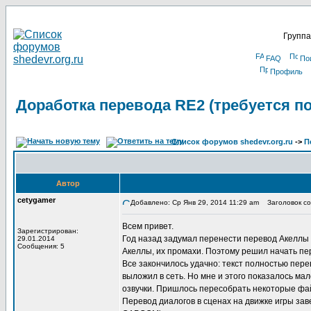
Группа
FAQ
По
Профиль
Доработка перевода RE2 (требуется п
Список форумов shedevr.org.ru
->
П
Автор
cetygamer
Добавлено: Ср Янв 29, 2014 11:29 am
Заголовок соо
Всем привет.
Зарегистрирован:
Год назад задумал перенести перевод Акеллы 
29.01.2014
Сообщения: 5
Акеллы, их промахи. Поэтому решил начать пер
Все закончилось удачно: текст полностью пере
выложил в сеть. Но мне и этого показалось ма
озвучки. Пришлось пересобрать некоторые файл
Перевод диалогов в сценах на движке игры зав