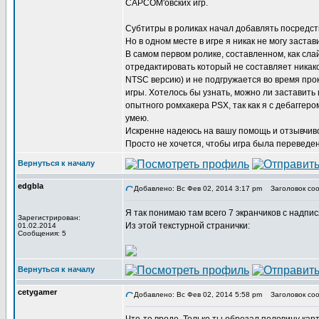
CAPCOM'овских игр.
Субтитры в роликах начал добавлять посредст
Но в одном месте в игре я никак не могу заст
В самом первом ролике, составленном, как сл
отредактировать который не составляет никако
NTSC версию) и не подгружается во время про
игры. Хотелось бы узнать, можно ли заставить 
опытного ромхакера PSX, так как я с дебаггер
умею.
Искренне надеюсь на вашу помощь и отзывчиво
Просто не хочется, чтобы игра была переведена
Вернуться к началу
edgbla
Добавлено: Вс Фев 02, 2014 3:17 pm
Заголовок соо
Я так понимаю там всего 7 экранчиков с надпи
Зарегистрирован:
Из этой текстурной странички:
01.02.2014
Сообщения: 5
Вернуться к началу
cetygamer
Добавлено: Вс Фев 02, 2014 5:58 pm
Заголовок соо