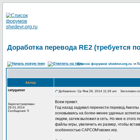
Доработка перевода RE2 (требуется п
Список форумов shedevr.org.ru
->
П
Автор
cetygamer
Добавлено: Ср Янв 29, 2014 11:29 am
Заголовок соо
Всем привет.
Зарегистрирован:
Год назад задумал перенести перевод Акеллы 
29.01.2014
Сообщения: 5
основываясь на более-менее удачных аспектах 
людям, затем выложил в сеть. Но мне и этого 
файлы игры, увеличить их размер, чтобы встав
особенностью CAPCOM'овских игр.