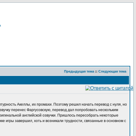
я
Предыдущая тема
::
Следующая тема
турность Акеллы, их промахи. Поэтому решил начать перевод с нуля, но
озвучку перенес Фаргусовскую, перевод дал попробовать нескольким
 оригинальной английской озвучки. Пришлось пересобрать некоторые
жке игры завершил, хоть и возникали трудности, связанные в основном с