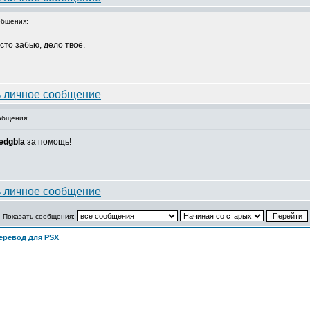
бщения:
сто забью, дело твоё.
общения:
edgbla
за помощь!
Показать сообщения:
еревод для PSX