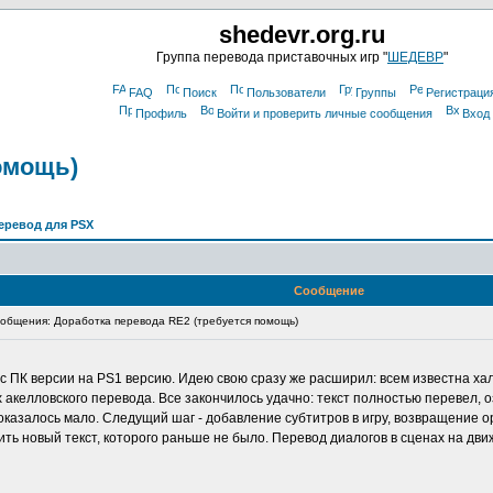
shedevr.org.ru
Группа перевода приставочных игр "
ШЕДЕВР
"
FAQ
Поиск
Пользователи
Группы
Регистраци
Профиль
Войти и проверить личные сообщения
Вход
омощь)
еревод для PSX
Сообщение
бщения: Доработка перевода RE2 (требуется помощь)
с ПК версии на PS1 версию. Идею свою сразу же расширил: всем известна хал
акелловского перевода. Все закончилось удачно: текст полностью перевел, 
показалось мало. Следущий шаг - добавление субтитров в игру, возвращение
ить новый текст, которого раньше не было. Перевод диалогов в сценах на дви