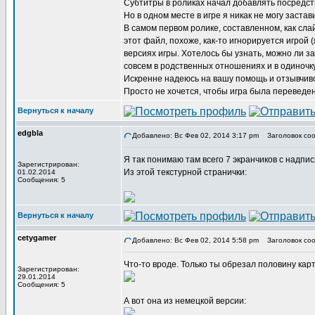
Субтитры в роликах начал добавлять посредст
Но в одном месте в игре я никак не могу заст
В самом первом ролике, составленном, как сла
этот файл, похоже, как-то игнорируется игрой
версиях игры. Хотелось бы узнать, можно ли за
совсем в родственных отношениях и в одиночк
Искренне надеюсь на вашу помощь и отзывчиво
Просто не хочется, чтобы игра была переведена
Вернуться к началу
edgbla
Добавлено: Вс Фев 02, 2014 3:17 pm
Заголовок соо
Я так понимаю там всего 7 экранчиков с надпи
Зарегистрирован:
Из этой текстурной странички:
01.02.2014
Сообщения: 5
Вернуться к началу
cetygamer
Добавлено: Вс Фев 02, 2014 5:58 pm
Заголовок соо
Что-то вроде. Только ты обрезал половину кар
Зарегистрирован:
29.01.2014
Сообщения: 5
А вот она из немецкой версии: