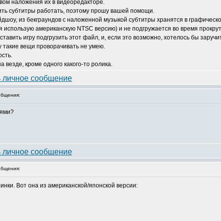
вом наложения их в видеоредакторе.
авить субтитры работать, поэтому прошу вашей помощи.
йдшоу, из бекграундов с наложенной музыкой субтитры хранятся в графическо
 (я использую американскую NTSC версию) и не подгружается во время прокру
ставить игру подгрузить этот файл, и, если это возможно, хотелось бы заручи
у такие вещи проворачивать не умею.
сть.
 везде, кроме одного какого-то ролика.
бщения:
сями?
бщения:
тинки. Вот она из американской/японской версии: