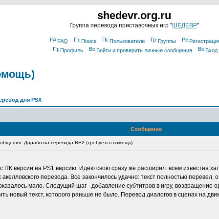
shedevr.org.ru
Группа перевода приставочных игр "
ШЕДЕВР
"
FAQ
Поиск
Пользователи
Группы
Регистраци
Профиль
Войти и проверить личные сообщения
Вход
омощь)
еревод для PSX
Сообщение
бщения: Доработка перевода RE2 (требуется помощь)
с ПК версии на PS1 версию. Идею свою сразу же расширил: всем известна хал
акелловского перевода. Все закончилось удачно: текст полностью перевел, 
показалось мало. Следущий шаг - добавление субтитров в игру, возвращение
ить новый текст, которого раньше не было. Перевод диалогов в сценах на дви