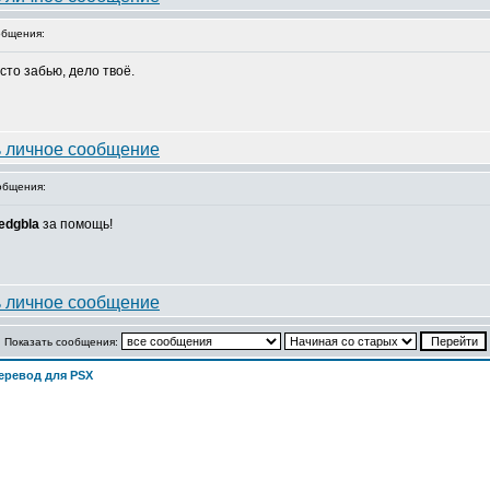
бщения:
сто забью, дело твоё.
общения:
edgbla
за помощь!
Показать сообщения:
еревод для PSX