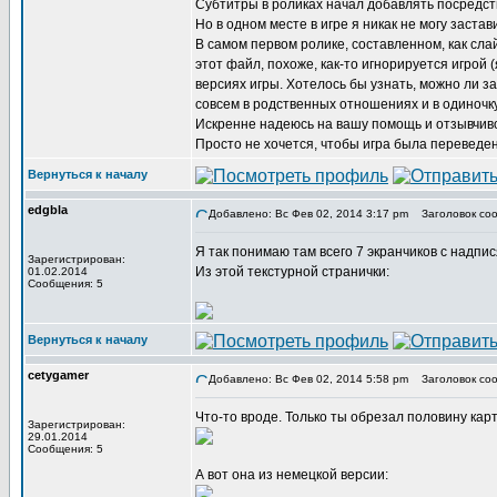
Субтитры в роликах начал добавлять посредст
Но в одном месте в игре я никак не могу заст
В самом первом ролике, составленном, как сла
этот файл, похоже, как-то игнорируется игрой
версиях игры. Хотелось бы узнать, можно ли за
совсем в родственных отношениях и в одиночк
Искренне надеюсь на вашу помощь и отзывчиво
Просто не хочется, чтобы игра была переведена
Вернуться к началу
edgbla
Добавлено: Вс Фев 02, 2014 3:17 pm
Заголовок соо
Я так понимаю там всего 7 экранчиков с надпи
Зарегистрирован:
Из этой текстурной странички:
01.02.2014
Сообщения: 5
Вернуться к началу
cetygamer
Добавлено: Вс Фев 02, 2014 5:58 pm
Заголовок соо
Что-то вроде. Только ты обрезал половину кар
Зарегистрирован:
29.01.2014
Сообщения: 5
А вот она из немецкой версии: