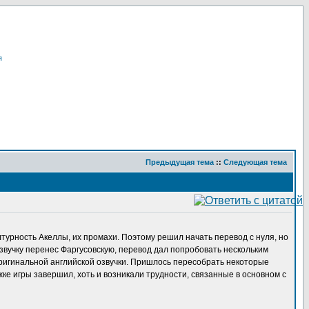
я
Предыдущая тема
::
Следующая тема
турность Акеллы, их промахи. Поэтому решил начать перевод с нуля, но
озвучку перенес Фаргусовскую, перевод дал попробовать нескольким
 оригинальной английской озвучки. Пришлось пересобрать некоторые
жке игры завершил, хоть и возникали трудности, связанные в основном с