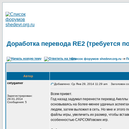
Доработка перевода RE2 (требуется п
Список форумов shedevr.org.ru
->
П
Автор
cetygamer
Добавлено: Ср Янв 29, 2014 11:29 am
Заголовок соо
Всем привет.
Зарегистрирован:
Год назад задумал перенести перевод Акеллы 
29.01.2014
Сообщения: 5
основываясь на более-менее удачных аспектах 
людям, затем выложил в сеть. Но мне и этого 
файлы игры, увеличить их размер, чтобы встав
особенностью CAPCOM'овских игр.