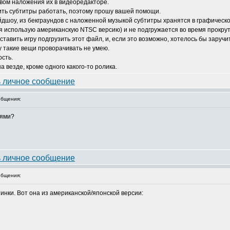
вом наложения их в видеоредакторе.
авить субтитры работать, поэтому прошу вашей помощи.
йдшоу, из бекграундов с наложенной музыкой субтитры хранятся в графическо
 (я использую американскую NTSC версию) и не подгружается во время прокру
ставить игру подгрузить этот файл, и, если это возможно, хотелось бы заручи
у такие вещи проворачивать не умею.
сть.
 везде, кроме одного какого-то ролика.
бщения:
сями?
бщения:
тинки. Вот она из американской/японской версии: