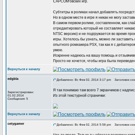
CAPCOM'овских игр.
Субтитры в роликах начал добавлять посредст
Но в одном месте в игре я никак не могу заст
В самом первом ролике, составленном, как сл
отредактировать который не составляет никако
NTSC версию) и не подгружается во время про
игры. Хотелось бы узнать, можно ли заставить 
опытного ромхакера PSX, так как я с дебаггер
умею.
Искренне надеюсь на вашу помощь и отзывчиво
Просто не хочется, чтобы игра была переведена
Вернуться к началу
edgbla
Добавлено: Вс Фев 02, 2014 3:17 pm
Заголовок соо
Я так понимаю там всего 7 экранчиков с надпи
Зарегистрирован:
Из этой текстурной странички:
01.02.2014
Сообщения: 5
Вернуться к началу
cetygamer
Добавлено: Вс Фев 02, 2014 5:58 pm
Заголовок соо