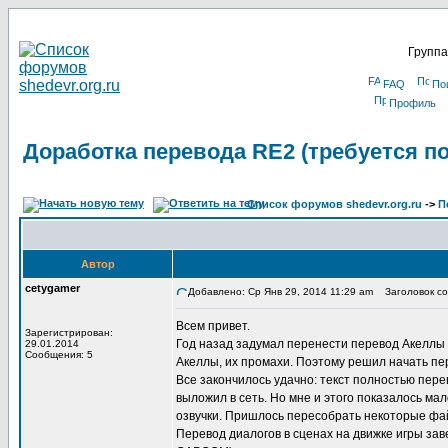
Группа
FAQ
По
Профиль
Доработка перевода RE2 (требуется п
Список форумов shedevr.org.ru
->
П
Автор
cetygamer
Добавлено: Ср Янв 29, 2014 11:29 am
Заголовок соо
Всем привет.
Зарегистрирован:
Год назад задумал перенести перевод Акеллы 
29.01.2014
Сообщения: 5
Акеллы, их промахи. Поэтому решил начать пер
Все закончилось удачно: текст полностью пере
выложил в сеть. Но мне и этого показалось ма
озвучки. Пришлось пересобрать некоторые файл
Перевод диалогов в сценах на движке игры зав