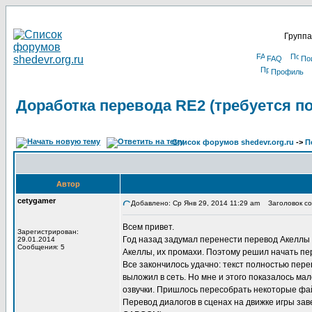
Группа
FAQ
По
Профиль
Доработка перевода RE2 (требуется п
Список форумов shedevr.org.ru
->
П
Автор
cetygamer
Добавлено: Ср Янв 29, 2014 11:29 am
Заголовок соо
Всем привет.
Зарегистрирован:
Год назад задумал перенести перевод Акеллы 
29.01.2014
Сообщения: 5
Акеллы, их промахи. Поэтому решил начать пер
Все закончилось удачно: текст полностью пере
выложил в сеть. Но мне и этого показалось ма
озвучки. Пришлось пересобрать некоторые файл
Перевод диалогов в сценах на движке игры зав