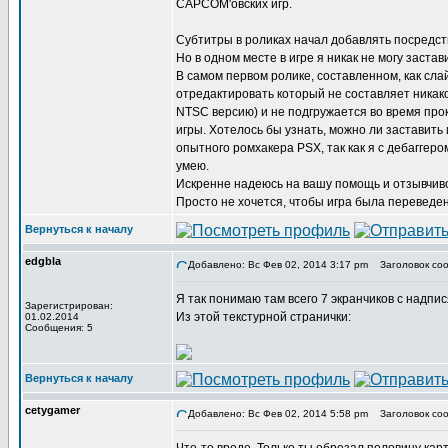
CAPCOM'овских игр.
Субтитры в роликах начал добавлять посредст
Но в одном месте в игре я никак не могу заст
В самом первом ролике, составленном, как сл
отредактировать который не составляет никако
NTSC версию) и не подгружается во время про
игры. Хотелось бы узнать, можно ли заставить 
опытного ромхакера PSX, так как я с дебаггер
умею.
Искренне надеюсь на вашу помощь и отзывчиво
Просто не хочется, чтобы игра была переведена
Вернуться к началу
edgbla
Добавлено: Вс Фев 02, 2014 3:17 pm
Заголовок соо
Я так понимаю там всего 7 экранчиков с надпи
Зарегистрирован:
Из этой текстурной странички:
01.02.2014
Сообщения: 5
Вернуться к началу
cetygamer
Добавлено: Вс Фев 02, 2014 5:58 pm
Заголовок соо