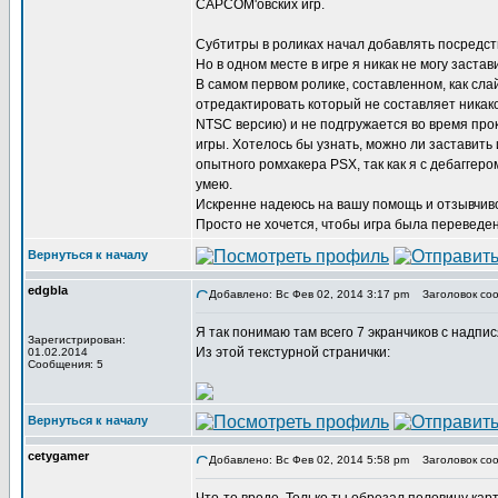
CAPCOM'овских игр.
Субтитры в роликах начал добавлять посредст
Но в одном месте в игре я никак не могу заст
В самом первом ролике, составленном, как сл
отредактировать который не составляет никако
NTSC версию) и не подгружается во время про
игры. Хотелось бы узнать, можно ли заставить 
опытного ромхакера PSX, так как я с дебаггер
умею.
Искренне надеюсь на вашу помощь и отзывчиво
Просто не хочется, чтобы игра была переведена
Вернуться к началу
edgbla
Добавлено: Вс Фев 02, 2014 3:17 pm
Заголовок соо
Я так понимаю там всего 7 экранчиков с надпи
Зарегистрирован:
Из этой текстурной странички:
01.02.2014
Сообщения: 5
Вернуться к началу
cetygamer
Добавлено: Вс Фев 02, 2014 5:58 pm
Заголовок соо