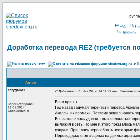
Группа
FAQ
По
Профиль
Доработка перевода RE2 (требуется п
Список форумов shedevr.org.ru
->
П
Автор
cetygamer
Добавлено: Ср Янв 29, 2014 11:29 am
Заголовок соо
Всем привет.
Зарегистрирован:
Год назад задумал перенести перевод Акеллы 
29.01.2014
Сообщения: 5
Акеллы, их промахи. Поэтому решил начать пер
Все закончилось удачно: текст полностью пере
выложил в сеть. Но мне и этого показалось ма
озвучки. Пришлось пересобрать некоторые файл
Перевод диалогов в сценах на движке игры зав