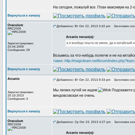
На сегодня, пожалуй все. План максимум на 2-о
Вернуться к началу
Oraculum
Добавлено: Вт Окт 22, 2013 3:42 pm
Заголовок сообщ
RRC2008
Arzanis писал(а):
а я вообще опыта не имею, да и китайский 
Зарегистрирован:
20.04.2009
Сообщения: 29
Возьмись за что-нибудь полегче и не на китайс
такие
:
http://magicteam.net/forum/index.php?topi
Вернуться к началу
Arzanis
Добавлено: Вт Окт 22, 2013 9:33 pm
Заголовок соо
Мы легких путей не ищем
Подскажите р
Зарегистрирован:
виндовсовская не очень.
20.10.2013
Сообщения: 3
Вернуться к началу
Oraculum
Добавлено: Ср Окт 23, 2013 4:27 pm
Заголовок соо
RRC2008
Arzanis писал(а):