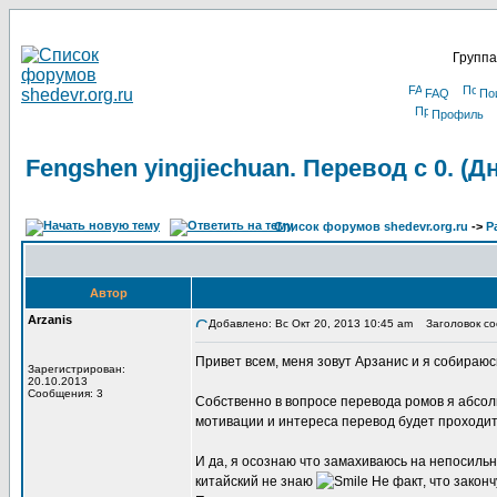
Группа
FAQ
По
Профиль
Fengshen yingjiechuan. Перевод с 0. (
Список форумов shedevr.org.ru
->
Р
Автор
Arzanis
Добавлено: Вс Окт 20, 2013 10:45 am
Заголовок соо
Привет всем, меня зовут Арзанис и я собираюс
Зарегистрирован:
20.10.2013
Сообщения: 3
Собственно в вопросе перевода ромов я абсо
мотивации и интереса перевод будет проходить
И да, я осознаю что замахиваюсь на непосильн
китайский не знаю
Не факт, что законч