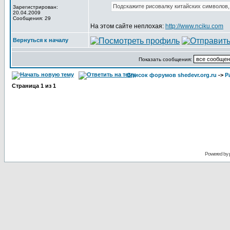
Подскажите рисовалку китайских символов,
Зарегистрирован:
20.04.2009
Сообщения: 29
На этом сайте неплохая:
http://www.nciku.com
Вернуться к началу
Показать сообщения:
Список форумов shedevr.org.ru
->
Р
Страница
1
из
1
Powered by