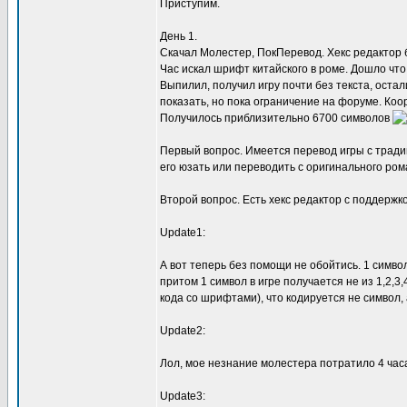
Приступим.
День 1.
Скачал Молестер, ПокПеревод. Хекс редактор 
Час искал шрифт китайского в роме. Дошло что
Выпилил, получил игру почти без текста, оста
показать, но пока ограничение на форуме. К
Получилось приблизительно 6700 символов
Первый вопрос. Имеется перевод игры с тради
его юзать или переводить с оригинального ром
Второй вопрос. Есть хекс редактор с поддержко
Update1:
А вот теперь без помощи не обойтись. 1 символ
притом 1 символ в игре получается не из 1,2,3,
кода со шрифтами), что кодируется не символ, а 
Update2:
Лол, мое незнание молестера потратило 4 часа
Update3: