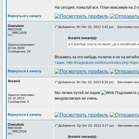
На сегодня, пожалуй все. План максимум на 2-о
Вернуться к началу
Oraculum
Добавлено: Вт Окт 22, 2013 3:42 pm
Заголовок сообщ
RRC2008
Arzanis писал(а):
а я вообще опыта не имею, да и китайский 
Зарегистрирован:
20.04.2009
Сообщения: 29
Возьмись за что-нибудь полегче и не на китайс
такие
:
http://magicteam.net/forum/index.php?topi
Вернуться к началу
Arzanis
Добавлено: Вт Окт 22, 2013 9:33 pm
Заголовок соо
Мы легких путей не ищем
Подскажите р
Зарегистрирован:
виндовсовская не очень.
20.10.2013
Сообщения: 3
Вернуться к началу
Oraculum
Добавлено: Ср Окт 23, 2013 4:27 pm
Заголовок соо
RRC2008
Arzanis писал(а):