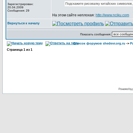
Подскажите рисовалку китайских символов,
Зарегистрирован:
20.04.2009
Сообщения: 29
На этом сайте неплохая:
http://www.nciku.com
Вернуться к началу
Показать сообщения:
Список форумов shedevr.org.ru
->
Р
Страница
1
из
1
Powered by