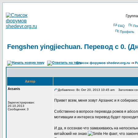
Группа
FAQ
По
Профиль
Fengshen yingjiechuan. Перевод с 0. (
Список форумов shedevr.org.ru
->
Р
Автор
Arzanis
Добавлено: Вс Окт 20, 2013 10:45 am
Заголовок соо
Привет всем, меня зовут Арзанис и я собираюс
Зарегистрирован:
20.10.2013
Сообщения: 3
Собственно в вопросе перевода ромов я абсо
мотивации и интереса перевод будет проходить
И да, я осознаю что замахиваюсь на непосильн
китайский не знаю
Не факт, что законч