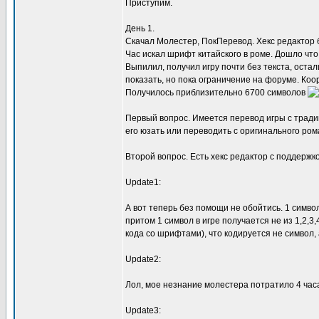
Приступим.
День 1.
Скачал Молестер, ПокПеревод. Хекс редактор 
Час искал шрифт китайского в роме. Дошло что
Выпилил, получил игру почти без текста, оста
показать, но пока ограничение на форуме. К
Получилось приблизительно 6700 символов
Первый вопрос. Имеется перевод игры с тради
его юзать или переводить с оригинального ром
Второй вопрос. Есть хекс редактор с поддержко
Update1:
А вот теперь без помощи не обойтись. 1 символ
притом 1 символ в игре получается не из 1,2,3,
кода со шрифтами), что кодируется не символ, а 
Update2:
Лол, мое незнание молестера потратило 4 часа
Update3: