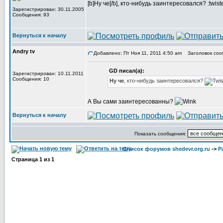
[b]Ну че[/b], кто-нибудь заинтересовался? :twist
Зарегистрирован: 30.11.2005
Сообщения: 93
Вернуться к началу
Andry tv
Добавлено: Пт Ноя 11, 2011 4:50 am
Заголовок соо
GD писал(а):
Зарегистрирован: 10.11.2011
Сообщения: 10
Ну че
, кто-нибудь заинтересовался?
А Вы сами заинтересованны?
Вернуться к началу
Показать сообщения:
Список форумов shedevr.org.ru
->
Р
Страница
1
из
1