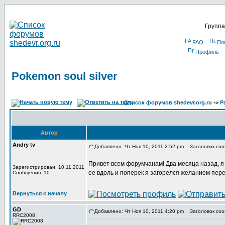
Группа
FAQ
По
Профиль
Pokemon soul silver
Список форумов shedevr.org.ru
->
Р
Автор
Andry tv
Добавлено: Чт Ноя 10, 2011 2:52 pm
Заголовок сооб
Привет всем форумчанам! Два месяца назад, я в
Зарегистрирован: 10.11.2011
ее вдоль и поперек я загорелся желанием пере
Сообщения: 10
Вернуться к началу
GD
Добавлено: Чт Ноя 10, 2011 4:20 pm
Заголовок соо
RRC2008