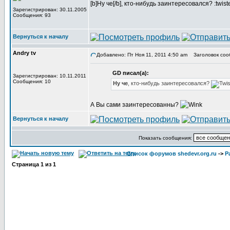
[b]Ну че[/b], кто-нибудь заинтересовался? :twist
Зарегистрирован: 30.11.2005
Сообщения: 93
Вернуться к началу
Andry tv
Добавлено: Пт Ноя 11, 2011 4:50 am
Заголовок соо
GD писал(а):
Зарегистрирован: 10.11.2011
Сообщения: 10
Ну че
, кто-нибудь заинтересовался?
А Вы сами заинтересованны?
Вернуться к началу
Показать сообщения:
Список форумов shedevr.org.ru
->
Р
Страница
1
из
1