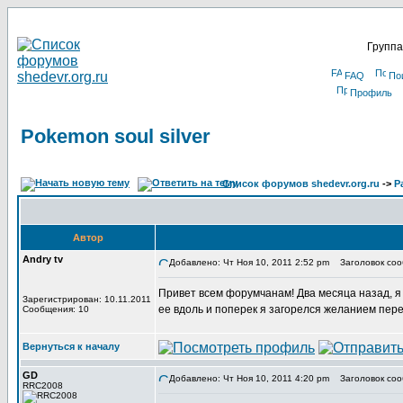
Группа
FAQ
По
Профиль
Pokemon soul silver
Список форумов shedevr.org.ru
->
Р
Автор
Andry tv
Добавлено: Чт Ноя 10, 2011 2:52 pm
Заголовок сооб
Привет всем форумчанам! Два месяца назад, я в
Зарегистрирован: 10.11.2011
ее вдоль и поперек я загорелся желанием пере
Сообщения: 10
Вернуться к началу
GD
Добавлено: Чт Ноя 10, 2011 4:20 pm
Заголовок соо
RRC2008