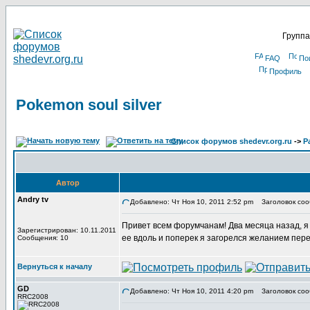
Группа
FAQ
По
Профиль
Pokemon soul silver
Список форумов shedevr.org.ru
->
Р
Автор
Andry tv
Добавлено: Чт Ноя 10, 2011 2:52 pm
Заголовок сооб
Привет всем форумчанам! Два месяца назад, я в
Зарегистрирован: 10.11.2011
ее вдоль и поперек я загорелся желанием пере
Сообщения: 10
Вернуться к началу
GD
Добавлено: Чт Ноя 10, 2011 4:20 pm
Заголовок соо
RRC2008