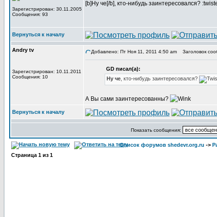
[b]Ну че[/b], кто-нибудь заинтересовался? :twist
Зарегистрирован: 30.11.2005
Сообщения: 93
Вернуться к началу
Andry tv
Добавлено: Пт Ноя 11, 2011 4:50 am
Заголовок соо
GD писал(а):
Зарегистрирован: 10.11.2011
Сообщения: 10
Ну че
, кто-нибудь заинтересовался?
А Вы сами заинтересованны?
Вернуться к началу
Показать сообщения:
Список форумов shedevr.org.ru
->
Р
Страница
1
из
1