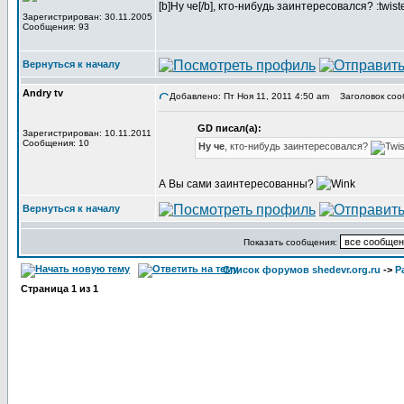
[b]Ну че[/b], кто-нибудь заинтересовался? :twist
Зарегистрирован: 30.11.2005
Сообщения: 93
Вернуться к началу
Andry tv
Добавлено: Пт Ноя 11, 2011 4:50 am
Заголовок соо
GD писал(а):
Зарегистрирован: 10.11.2011
Сообщения: 10
Ну че
, кто-нибудь заинтересовался?
А Вы сами заинтересованны?
Вернуться к началу
Показать сообщения:
Список форумов shedevr.org.ru
->
Р
Страница
1
из
1