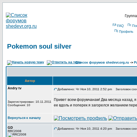
Группа
FAQ
По
Профиль
Pokemon soul silver
Список форумов shedevr.org.ru
->
Р
Автор
Andry tv
Добавлено: Чт Ноя 10, 2011 2:52 pm
Заголовок сооб
Привет всем форумчанам! Два месяца назад, я в
Зарегистрирован: 10.11.2011
ее вдоль и поперек я загорелся желанием пере
Сообщения: 10
Вернуться к началу
GD
Добавлено: Чт Ноя 10, 2011 4:20 pm
Заголовок соо
RRC2008