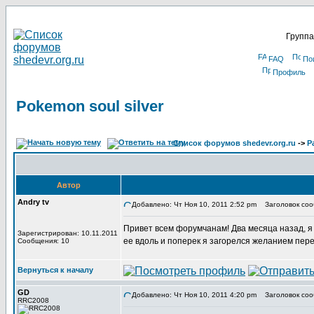
Группа
FAQ
По
Профиль
Pokemon soul silver
Список форумов shedevr.org.ru
->
Р
Автор
Andry tv
Добавлено: Чт Ноя 10, 2011 2:52 pm
Заголовок сооб
Привет всем форумчанам! Два месяца назад, я в
Зарегистрирован: 10.11.2011
ее вдоль и поперек я загорелся желанием пере
Сообщения: 10
Вернуться к началу
GD
Добавлено: Чт Ноя 10, 2011 4:20 pm
Заголовок соо
RRC2008