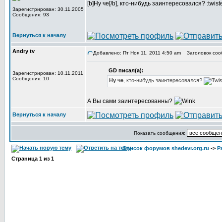
[b]Ну че[/b], кто-нибудь заинтересовался? :twist
Зарегистрирован: 30.11.2005
Сообщения: 93
Вернуться к началу
Andry tv
Добавлено: Пт Ноя 11, 2011 4:50 am
Заголовок соо
GD писал(а):
Зарегистрирован: 10.11.2011
Сообщения: 10
Ну че
, кто-нибудь заинтересовался?
А Вы сами заинтересованны?
Вернуться к началу
Показать сообщения:
Список форумов shedevr.org.ru
->
Р
Страница
1
из
1