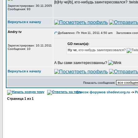
[b]Ну че[/b], кто-нибудь заинтересовался? :twist
Зарегистрирован: 30.11.2005
Сообщения: 93
Вернуться к началу
Andry tv
Добавлено: Пт Ноя 11, 2011 4:50 am
Заголовок соо
GD писал(а):
Зарегистрирован: 10.11.2011
Сообщения: 10
Ну че
, кто-нибудь заинтересовался?
А Вы сами заинтересованны?
Вернуться к началу
Показать сообщения:
Список форумов shedevr.org.ru
->
Р
Страница
1
из
1