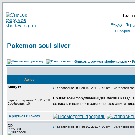
Группа
FAQ
По
Профиль
Pokemon soul silver
Список форумов shedevr.org.ru
->
Р
Автор
Andry tv
Добавлено: Чт Ноя 10, 2011 2:52 pm
Заголовок сооб
Привет всем форумчанам! Два месяца назад, я в
Зарегистрирован: 10.11.2011
ее вдоль и поперек я загорелся желанием пере
Сообщения: 10
Вернуться к началу
GD
Добавлено: Чт Ноя 10, 2011 4:20 pm
Заголовок соо
RRC2008